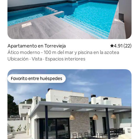
Apartamento en Torrevieja
Calificación 
4.91 (22)
Ático moderno - 100 m del mar y piscina en la azotea
Ubicación
·
Vista
·
Espacios interiores
Favorito entre huéspedes
Favorito entre huéspedes