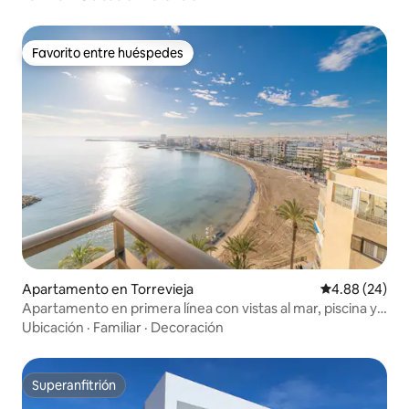
Favorito entre huéspedes
Favorito entre huéspedes
Apartamento en Torrevieja
Calificación p
4.88 (24)
Apartamento en primera línea con vistas al mar, piscina y
centro
Ubicación
·
Familiar
·
Decoración
Superanfitrión
Superanfitrión