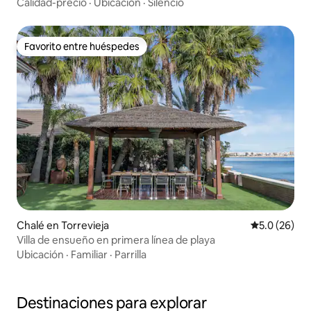
en Torrevieja
Calidad-precio
·
Ubicación
·
Silencio
Favorito entre huéspedes
Favorito entre huéspedes
Chalé en Torrevieja
Calificación
5.0 (26)
Villa de ensueño en primera línea de playa
Ubicación
·
Familiar
·
Parrilla
Destinaciones para explorar