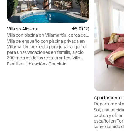
Villa en Alicante
Calificación promedio: 5.0 de 
5.0 (12)
Villa con piscina en Villamartín, cerca de
campos de golf y de La Zenia
Villa de ensueño con piscina privada en
Villamartín, perfecta para jugar al golf o
para unas vacaciones en familia, a solo
300 metros de los restaurantes. Villa
independiente en una calle tranquila.
Familiar
·
Ubicación
·
Check-in
Cuenta con 4 dormitorios y 2 baños, lo
que la hace ideal para parejas, familias o
viajes de golf con amigos. Disfrute de su
propia piscina y de un exuberante jardín,
mientras tiene restaurantes, bares y el
Centro Comercial La Fuente a solo 4
Apartamento en T
minutos a pie. Varios campos de golf
Departamento Su
populares a menos de 5 minutos. Las
3 habitaciones, 2 b
Sol, una bebida en 
playas de La Zenia y Playa Flamenca se
acondicionado y P
azotea y el sonido 
encuentran a aproximadamente 5 km.
español en Torrevi
La Zenia Boulevard a 4,5 km.
suave sonido del m