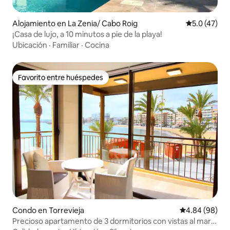
Alojamiento en La Zenia/ Cabo Roig
Calificación
5.0 (47)
¡Casa de lujo, a 10 minutos a pie de la playa!
Ubicación
·
Familiar
·
Cocina
Favorito entre huéspedes
Favorito entre huéspedes
Condo en Torrevieja
Calificación p
4.84 (98)
Precioso apartamento de 3 dormitorios con vistas al mar