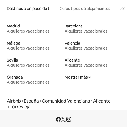
Destinos a un paso de ti
Otros tipos de alojamientos
Los 
Madrid
Barcelona
Alquileres vacacionales
Alquileres vacacionales
Málaga
Valencia
Alquileres vacacionales
Alquileres vacacionales
Sevilla
Alicante
Alquileres vacacionales
Alquileres vacacionales
Granada
Mostrar más
Alquileres vacacionales
Airbnb
España
Comunidad Valenciana
Alicante
Torrevieja