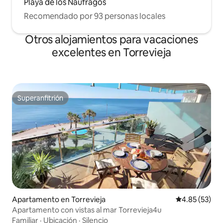
Playa de los Náufragos
Recomendado por 93 personas locales
Otros alojamientos para vacaciones
excelentes en Torrevieja
Superanfitrión
Superanfitrión
Apartamento en Torrevieja
Calificación 
4.85 (53)
Apartamento con vistas al mar Torrevieja4u
Familiar
·
Ubicación
·
Silencio