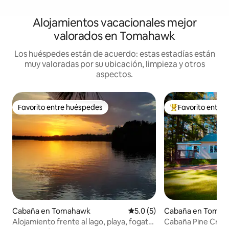
Alojamientos vacacionales mejor
valorados en Tomahawk
Los huéspedes están de acuerdo: estas estadías están
muy valoradas por su ubicación, limpieza y otros
aspectos.
Favorito entre huéspedes
Favorito entre
Favorito entre huéspedes
Favorito entre hu
Cabaña en Tomahawk
Calificación promedio: 5.0 de
5.0 (5)
Cabaña en Toma
Alojamiento frente al lago, playa, fogata,
Cabaña Pine Creek, A 5 millas