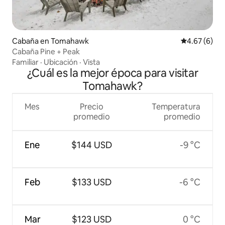
Cabaña en Tomahawk
Calificación
4.67 (6)
Cabaña Pine + Peak
Familiar
·
Ubicación
·
Vista
¿Cuál es la mejor época para visitar
Tomahawk?
Mes
Precio
Temperatura
promedio
promedio
Ene
$144 USD
-9 °C
Feb
$133 USD
-6 °C
Mar
$123 USD
0 °C