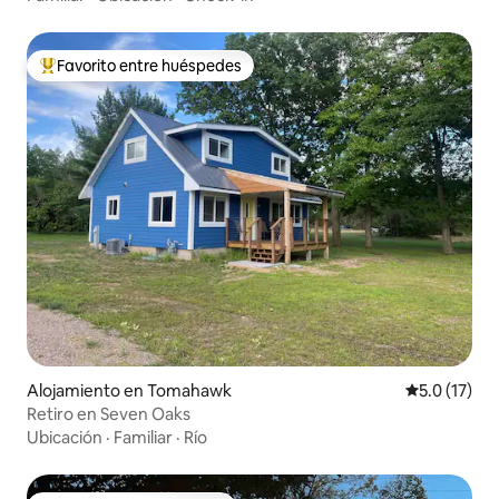
Favorito entre huéspedes
Favorito entre huéspedes preferido
Alojamiento en Tomahawk
Calificación
5.0 (17)
Retiro en Seven Oaks
Ubicación
·
Familiar
·
Río