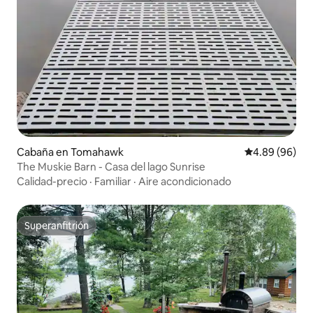
Cabaña en Tomahawk
Calificación p
4.89 (96)
The Muskie Barn - Casa del lago Sunrise
Calidad-precio
·
Familiar
·
Aire acondicionado
Superanfitrión
Superanfitrión