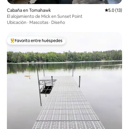
Cabaña en Tomahawk
Calificación
5.0 (13)
El alojamiento de Mick en Sunset Point
Ubicación
·
Mascotas
·
Diseño
Favorito entre huéspedes
Favorito entre huéspedes preferido