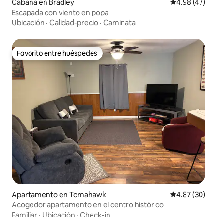
Cabaña en Bradley
Calificación 
4.98 (47)
Escapada con viento en popa
Ubicación
·
Calidad-precio
·
Caminata
Favorito entre huéspedes
Favorito entre huéspedes
Apartamento en Tomahawk
Calificación p
4.87 (30)
Acogedor apartamento en el centro histórico
Familiar
·
Ubicación
·
Check-in