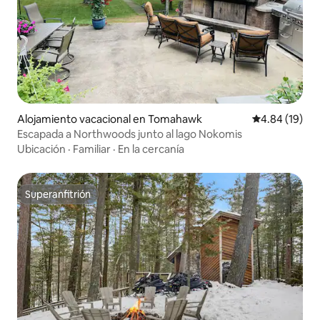
Alojamiento vacacional en Tomahawk
Calificación 
4.84 (19)
Escapada a Northwoods junto al lago Nokomis
Ubicación
·
Familiar
·
En la cercanía
Superanfitrión
Superanfitrión