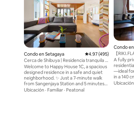
Condo en
【RIKI.FLA
Condo en Setagaya
Calificación promedio: 
4.97 (495)
“Your Nam
A fully pr
Cerca de Shibuya | Residencia tranquila y
residentia
acogedora | Happy Hous...
Welcome to Happy House 1C, a spacious
—ideal for 1–2 gu
designed residence in a safe and quiet
in a 140 
neighborhood. ✨ Just a 7-minute walk
praised b
Ubicación
from Sangenjaya Station and 5 minutes
keep the 
by train to Shibuya, it’s an ideal choice for
Ubicación
·
Familiar
·
Peatonal
silent fri
couples, families, or friends seeking
atmospher
comfort and convenience in Tokyo.
comfortab
Surrounded by cafés, local restaurants,
separate p
shops, and convenience stores, the area
your next
offers an authentic local Tokyo
catch a sm
atmosphere. The apartment is tastefully
Unwind in
furnished, well maintained, and designed
powerful 