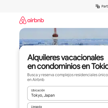
Omite
Part
el
contenido
Alquileres vacacionales
en condominios en Toki
Busca y reserva complejos residenciales único
en Airbnb
Ubicación
Cuando los resultados estén disponibles, navega co
Llegada