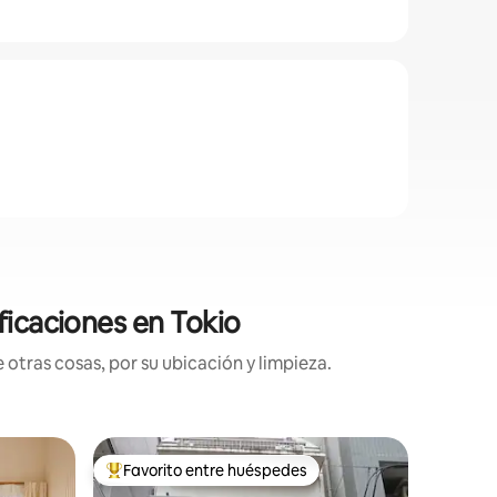
ficaciones en Tokio
otras cosas, por su ubicación y limpieza.
Condo en
Favorito entre huéspedes
Favorit
Favorito entre huéspedes preferido
Favorit
¡60 m²! ¡