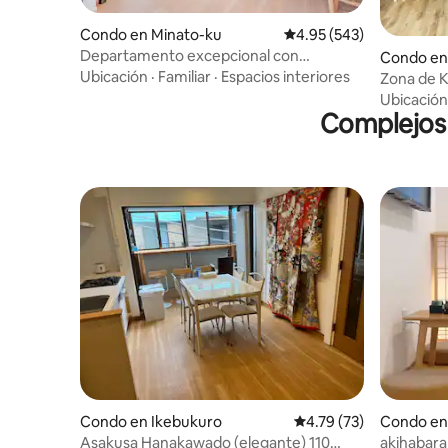
Condo en Minato-ku
Calificación promedio: 
4.95 (543)
Departamento excepcional con
Condo en 
cocina/lavadora/cafetera/microondas/en
Ubicación
·
Familiar
·
Espacios interiores
Zona de K
Nishi-Azabu, Roppongi, Tokyo Tower,
apartamen
Ubicación
departamento de lujo 901
Complejos 
cama y ba
Condo en Ikebukuro
Calificación promedio:
4.79 (73)
Condo en
Asakusa Hanakawado (elegante) 110
akihabara