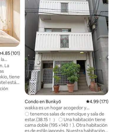
estaciones
・Es una 
Hay conex
・Seibu-I
Shinamac
fácil acc
Calidad-
Shinjuku,
sueño
habitaci
acondici
nevera, l
alificación promedio: 4.85 de 5, 101 reseñas
4.85 (101)
secador d
cocina IH, arrocer
la
disponibi
 directo a
 La
entrada・ 
as
después d
 de
kio, tiene
almacena
otel está
registro 
e la
ción
conmigo c
ue es
la
Condo en Bunkyō
Calificación promedio: 
4.99 (171)
n de
wakka es un hogar acogedor y
hospitalario
〇 tenemos salas de remolque y sala de
Toma el
estar.(38.15！ ） 〇 Una habitación tiene
ta la
cama doble (195 ×140！). Otra habitación
, la
es de estilo japonés. Nuestra habitación