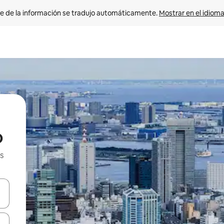
e de la información se tradujo automáticamente. 
Mostrar en el idioma
o
s
n las teclas de flecha hacia arriba y hacia abajo o explora con el tact