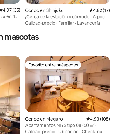
Calificación promedio: 4.97 de 5, 35 reseñas
4.97 (35)
Condo en Shinjuku
Calificación promedio:
4.82 (17)
uku en 4
¡Cerca de la estación y cómodo! ¡A poca
 personas,
distancia de Shinjuku y Kabukichō!
Calidad-precio
·
Familiar
·
Lavandería
, zona
Ubicación ideal para hacer turismo ~
ecto a la
¡Hasta 5 personas! [101]
en mascotas
za,
Ikebukuro
Favorito entre huéspedes
Favorito entre huéspedes
Condo en Meguro
Calificación promedio: 
4.93 (108)
Apartamentos NIYS tipo 08 (50 ㎡)
Calidad-precio
·
Ubicación
·
Check-out