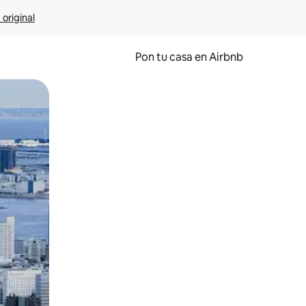
 original
Pon tu casa en Airbnb
o o desliza el dedo.