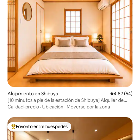
Alojamiento en Shibuya
Calificación p
4.87 (54)
[10 minutos a pie de la estación de Shibuya] Alquiler de
todo el edificio / 5 habitaciones / hasta 11 personas / 2
Calidad-precio
·
Ubicación
·
Moverse por la zona
baños / estacionamiento gratuito
Favorito entre huéspedes
Favorito entre huéspedes preferido