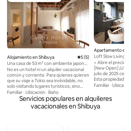
Favorito entre huéspedes
Favorito entre h
Apartamento en S
Loft Slow Living To
Alojamiento en Shibuya
Calificación promedio: 5 de
5 (5)
min de la estación
< Abre el precio e
Una casa de 53 m² con ambiente japonés
[New Open] ¡Una 
/ Espacio de alta calidad / A 2 paradas en
No es un hotel ni un alquiler vacacional
julio de 2025 cerc
tren de Shinjuku / Hatagaya, distrito de
común y corriente. Para quienes quieren
Esta propiedad es
Shibuya / Cerca de la zona comercial
que su viaje a Tokio sea inolvidable, no
grupos y familias, 
Familiar
·
Ubicació
solo visitando lugares turísticos, sino
recomendamos que
creando recuerdos duraderos con sus
Familiar
·
Ubicación
·
Baño
«favoritos»! Hay 6 camas en 3
seres queridos. Es un espacio de alta
Servicios populares en alquileres
dormitorios, por l
calidad con comodidades modernas que
vacacionales en Shibuya
pueden alojarse 
conserva un ambiente japonés
pueden añadir 2 n
tranquilo.Disfruta de un café tranquilo
interior es una est
bajo la suave luz de la mañana y relájate
el balcón es un esp
por la noche mientras disfrutas del
al centro de la ci
resplandor de un paseo por