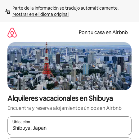
Omite
Parte de la información se tradujo automáticamente. 
el
Mostrar en el idioma original
contenido
Pon tu casa en Airbnb
Alquileres vacacionales en Shibuya
Encuentra y reserva alojamientos únicos en Airbnb
Ubicación
Cuando los resultados estén disponibles, navega con las teclas d