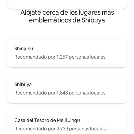
turismo.Perfecto para viajes en familia o
con amigos de 4 a 6 personas. Tu estadía
Alójate cerca de los lugares más
aquí seguramente será una parte
emblemáticos de Shibuya
inolvidable de tu viaje.
Shinjuku
Recomendado por 1,257 personas locales
Shibuya
Recomendado por 1,648 personas locales
Casa del Tesoro de Meiji Jingu
Recomendado por 2,739 personas locales