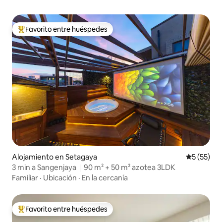
Favorito entre huéspedes
Favorito entre huéspedes preferido
Alojamiento en Setagaya
Calificaci
5 (55)
3 min a Sangenjaya｜90 m² + 50 m² azotea 3LDK
Familiar
·
Ubicación
·
En la cercanía
Favorito entre huéspedes
Favorito entre huéspedes preferido