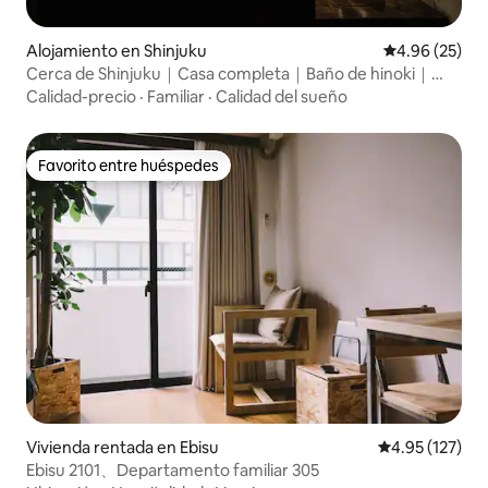
Alojamiento en Shinjuku
Calificación p
4.96 (25)
Cerca de Shinjuku｜Casa completa｜Baño de hinoki｜
5 personas
Calidad-precio
·
Familiar
·
Calidad del sueño
Favorito entre huéspedes
Favorito entre huéspedes
Vivienda rentada en Ebisu
Calificación p
4.95 (127)
Ebisu 2101、Departamento familiar 305