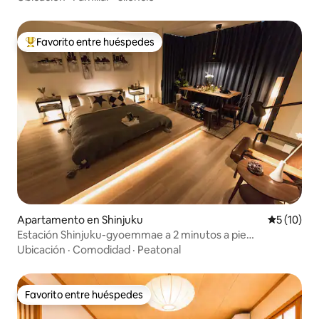
Favorito entre huéspedes
Favorito entre huéspedes preferido
Apartamento en Shinjuku
Calificaci
5 (10)
Estación Shinjuku-gyoemmae a 2 minutos a pie
aeropuerto 45 minutos
Ubicación
·
Comodidad
·
Peatonal
Favorito entre huéspedes
Favorito entre huéspedes