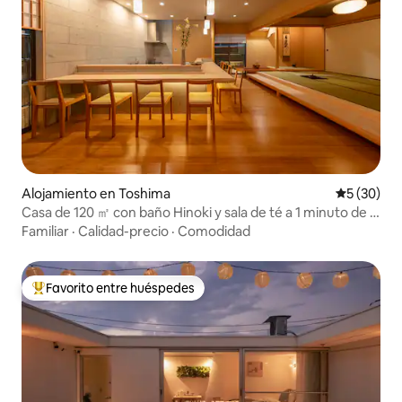
Alojamiento en Toshima
Calificaci
5 (30)
Casa de 120 ㎡ con baño Hinoki y sala de té a 1 minuto de la
estación
Familiar
·
Calidad-precio
·
Comodidad
Favorito entre huéspedes
Favorito entre huéspedes preferido