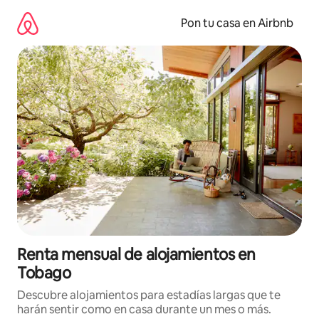
Omite
el
Pon tu casa en Airbnb
contenido
Renta mensual de alojamientos en
Tobago
Descubre alojamientos para estadías largas que te
harán sentir como en casa durante un mes o más.