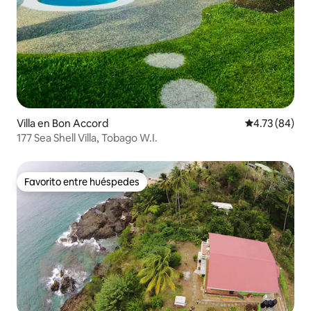
Villa en Bon Accord
Calificación 
4.73 (84)
177 Sea Shell Villa, Tobago W.I.
Favorito entre huéspedes
Favorito entre huéspedes