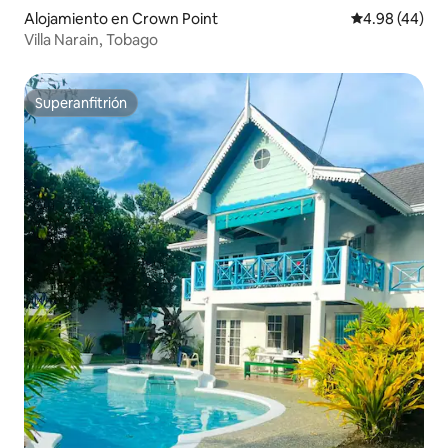
Alojamiento en Crown Point
Calificación p
4.98 (44)
Villa Narain, Tobago
Superanfitrión
Superanfitrión