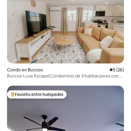
Condo en Buccoo
Calificaci
5 (26)
Buccoo Luxe Escape|Condominio de 3 habitaciones con
piscina y encanto moderno
Favorito entre huéspedes
Favorito entre huéspedes preferido