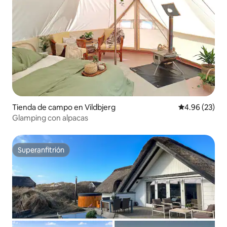
Tienda de campo en Vildbjerg
Calificación p
4.96 (23)
Glamping con alpacas
Superanfitrión
Superanfitrión