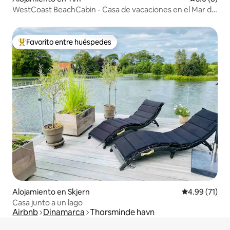
WestCoast BeachCabin - Casa de vacaciones en el Mar del
Norte
Favorito entre huéspedes
Favorito entre huéspedes preferido
Alojamiento en Skjern
Calificación 
4.99 (71)
Casa junto a un lago
Airbnb
Dinamarca
Thorsminde havn