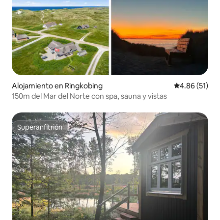
Alojamiento en Ringkobing
Calificación 
4.86 (51)
150m del Mar del Norte con spa, sauna y vistas
Superanfitrión
Superanfitrión