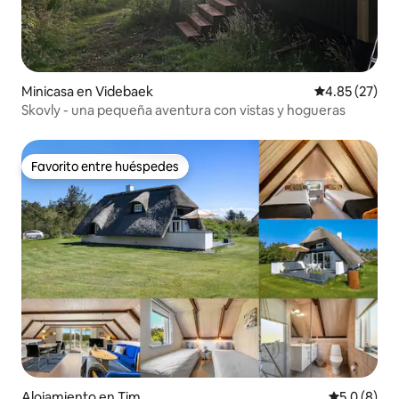
Minicasa en Videbaek
Calificación 
4.85 (27)
Skovly - una pequeña aventura con vistas y hogueras
Favorito entre huéspedes
Favorito entre huéspedes
Alojamiento en Tim
Calificació
5.0 (8)