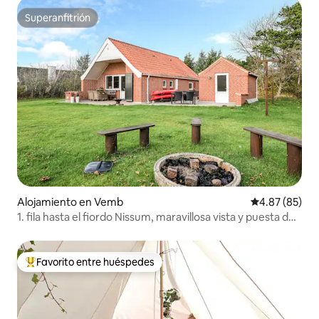
Superanfitrión
Superanfitrión
Alojamiento en Vemb
Calificación p
4.87 (85)
1. fila hasta el fiordo Nissum, maravillosa vista y puesta de
sol.
Favorito entre huéspedes
Favorito entre huéspedes preferido