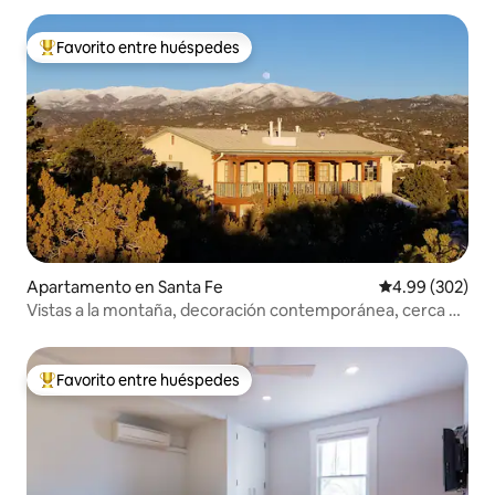
Favorito entre huéspedes
Favorito entre huéspedes preferido
Apartamento en Santa Fe
Calificación pr
4.99 (302)
Vistas a la montaña, decoración contemporánea, cerca de
la Plaza.
Favorito entre huéspedes
Favorito entre huéspedes preferido