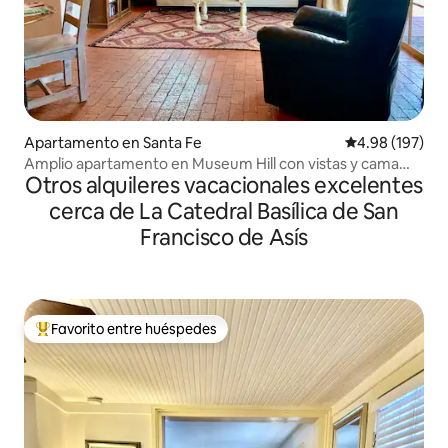
Apartamento en Santa Fe
Calificación pr
4.98 (197)
Amplio apartamento en Museum Hill con vistas y cama
Otros alquileres vacacionales excelentes
tamaño king
cerca de La Catedral Basílica de San
Francisco de Asís
Favorito entre huéspedes
Favorito entre huéspedes preferido