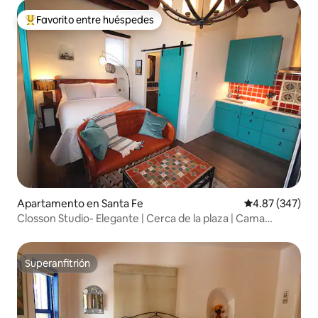
Favorito entre huéspedes
Favorito entre huéspedes preferido
Apartamento en Santa Fe
Calificación pr
4.87 (347)
Closson Studio- Elegante | Cerca de la plaza | Cama
tamaño queen
Superanfitrión
Superanfitrión