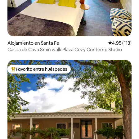
Alojamiento en Santa Fe
Calificación p
4.95 (113)
Casita de Cava 8min walk Plaza Cozy Contemp Studio
Favorito entre huéspedes
Favorito entre huéspedes preferido