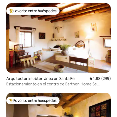
Favorito entre huéspedes
Favorito entre huéspedes preferido
Arquitectura subterránea en Santa Fe
Calificación pr
4.88 (299)
Estacionamiento en el centro de Earthen Home Se
aceptan perros
Favorito entre huéspedes
Favorito entre huéspedes preferido