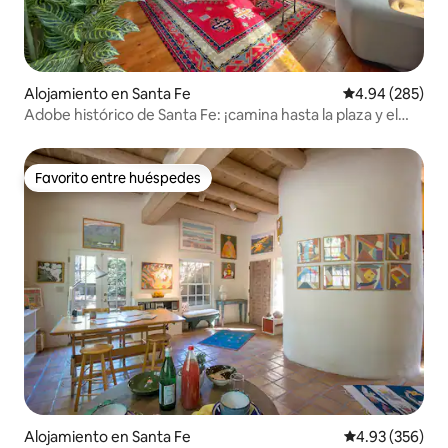
Alojamiento en Santa Fe
Calificación pr
4.94 (285)
Adobe histórico de Santa Fe: ¡camina hasta la plaza y el
patio de maniobras!
Favorito entre huéspedes
Favorito entre huéspedes
Alojamiento en Santa Fe
Calificación pr
4.93 (356)