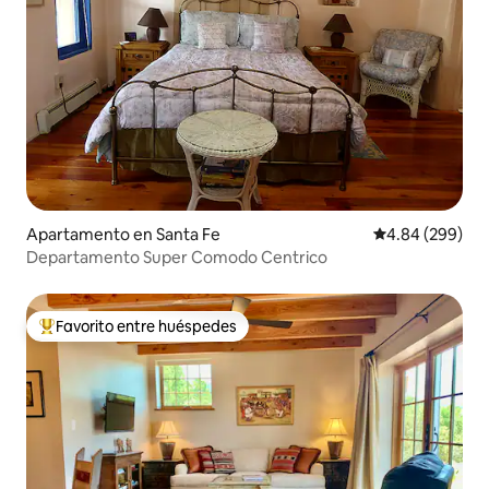
Apartamento en Santa Fe
Calificación pr
4.84 (299)
Departamento Super Comodo Centrico
Favorito entre huéspedes
Favorito entre huéspedes preferido