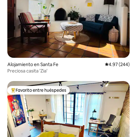
Alojamiento en Santa Fe
Calificación pr
4.97 (244)
Preciosa casita 'Zia'
Favorito entre huéspedes
Favorito entre huéspedes preferido