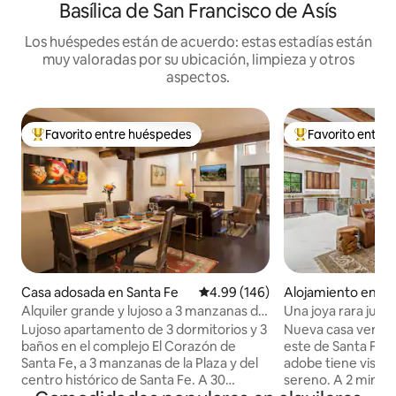
Basílica de San Francisco de Asís
Los huéspedes están de acuerdo: estas estadías están
muy valoradas por su ubicación, limpieza y otros
aspectos.
Favorito entre huéspedes
Favorito entre
Favorito entre huéspedes preferido
Favorito entre hu
Casa adosada en Santa Fe
Calificación promedio: 4.99 de 5
4.99 (146)
Alojamiento en Sa
Alquiler grande y lujoso a 3 manzanas de
Una joya rara jun
la Plaza.
jacuzzi privado
Lujoso apartamento de 3 dormitorios y 3
Nueva casa verde e
baños en el complejo El Corazón de
este de Santa Fe, 
Santa Fe, a 3 manzanas de la Plaza y del
adobe tiene vistas
centro histórico de Santa Fe. A 30
sereno. A 2 minutos en coche de