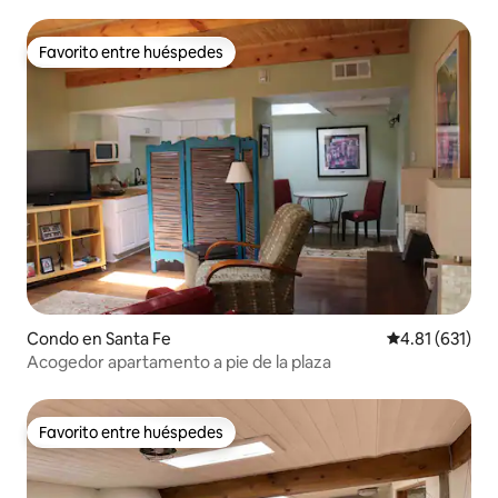
Favorito entre huéspedes
Favorito entre huéspedes
Condo en Santa Fe
Calificación p
4.81 (631)
Acogedor apartamento a pie de la plaza
Favorito entre huéspedes
Favorito entre huéspedes