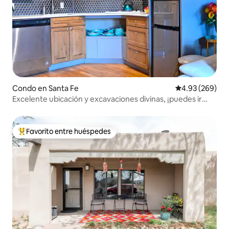
Condo en Santa Fe
Calificación pr
4.93 (269)
Excelente ubicación y excavaciones divinas, ¡puedes ir
andando a todas partes!
Favorito entre huéspedes
Favorito entre huéspedes preferido