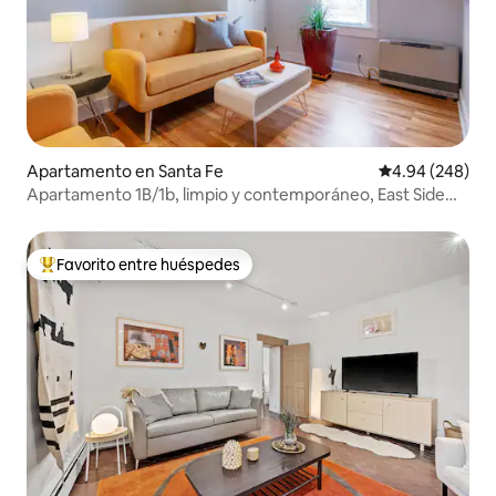
Apartamento en Santa Fe
Calificación pr
4.94 (248)
Apartamento 1B/1b, limpio y contemporáneo, East Side
histórico
Favorito entre huéspedes
Favorito entre huéspedes preferido