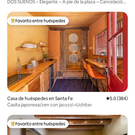
DOS SUEÑOS ~ Elegante ~ A pie de la plaza ~ Cancelación
gratuita
Favorito entre huéspedes
Favorito entre huéspedes preferido
Casa de huéspedes en Santa Fe
Calificación p
5.0 (384)
Casita japonesa/zen con jacuzzi «Uchita»
Favorito entre huéspedes
Favorito entre huéspedes preferido