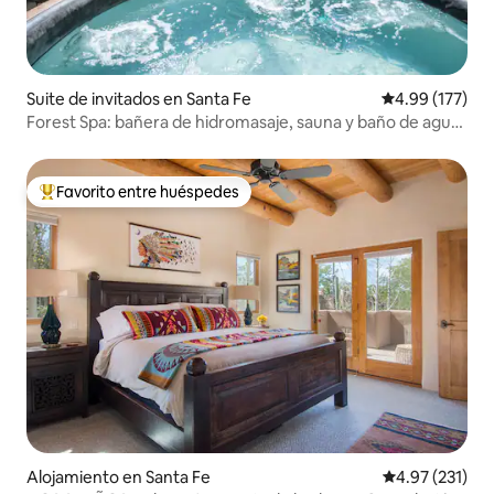
Suite de invitados en Santa Fe
Calificación p
4.99 (177)
Forest Spa: bañera de hidromasaje, sauna y baño de agua
fría | Plaza
Favorito entre huéspedes
Favorito entre huéspedes preferido
Alojamiento en Santa Fe
Calificación p
4.97 (231)