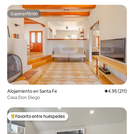
chimenea
Superanfitrión
Superanfitrión
Alojamiento en Santa Fe
Calificación p
4.95 (211)
Casa Don Diego
Favorito entre huéspedes
Favorito entre huéspedes preferido