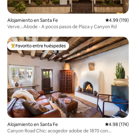
Alojamiento en Santa Fe
Calificación p
4.99 (119)
Verve.:.Abode - A pocos pasos de Plaza y Canyon Rd
Favorito entre huéspedes
Favorito entre huéspedes preferido
Alojamiento en Santa Fe
Calificación p
4.98 (174)
Canyon Road Chic: acogedor adobe de 1870 con