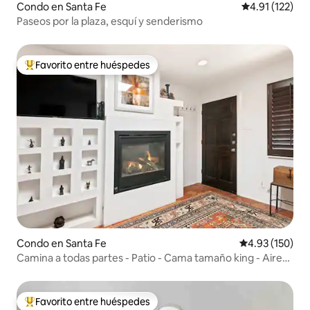
Condo en Santa Fe
Calificación p
4.91 (122)
Paseos por la plaza, esquí y senderismo
Favorito entre huéspedes
Favorito entre huéspedes preferido
Condo en Santa Fe
Calificación p
4.93 (150)
Camina a todas partes - Patio - Cama tamaño king - Aire
acondicionado
Favorito entre huéspedes
Favorito entre huéspedes preferido