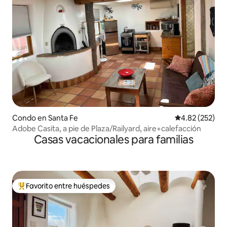
Condo en Santa Fe
Calificación pr
4.82 (252)
Adobe Casita, a pie de Plaza/Railyard, aire+calefacción
Casas vacacionales para familias
Favorito entre huéspedes
Favorito entre huéspedes preferido