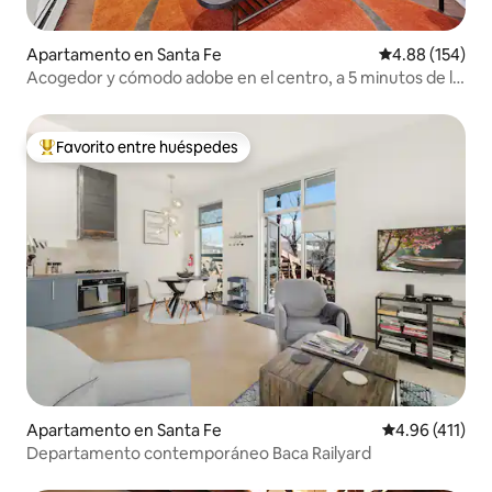
Apartamento en Santa Fe
Calificación pr
4.88 (154)
Acogedor y cómodo adobe en el centro, a 5 minutos de la
plaza
Favorito entre huéspedes
Favorito entre huéspedes preferido
Apartamento en Santa Fe
Calificación p
4.96 (411)
Departamento contemporáneo Baca Railyard