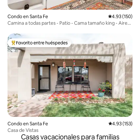
Condo en Santa Fe
Calificación p
4.93 (150)
Camina a todas partes - Patio - Cama tamaño king - Aire
acondicionado
Favorito entre huéspedes
Favorito entre huéspedes preferido
Condo en Santa Fe
Calificación p
4.93 (153)
Casa de Vistas
Casas vacacionales para familias