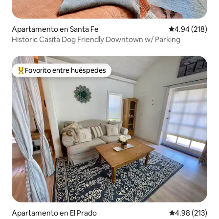
Apartamento en Santa Fe
Calificación pr
4.94 (218)
Historic Casita Dog Friendly Downtown w/ Parking
Favorito entre huéspedes
Favorito entre huéspedes preferido
Apartamento en El Prado
Calificación p
4.98 (213)