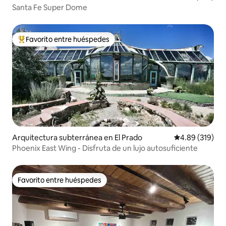
Santa Fe Super Dome
Favorito entre huéspedes
Favorito entre huéspedes preferido
Arquitectura subterránea en El Prado
Calificación pr
4.89 (319)
Phoenix East Wing - Disfruta de un lujo autosuficiente
Favorito entre huéspedes
Favorito entre huéspedes