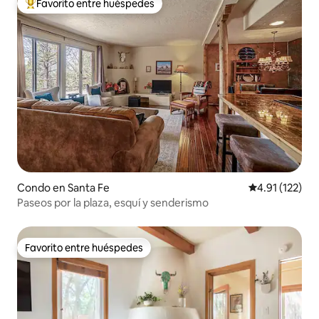
Favorito entre huéspedes
Favorito entre huéspedes preferido
Condo en Santa Fe
Calificación p
4.91 (122)
Paseos por la plaza, esquí y senderismo
Favorito entre huéspedes
Favorito entre huéspedes