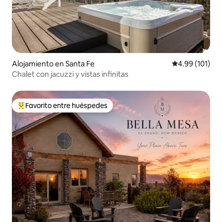
Alojamiento en Santa Fe
Calificación p
4.99 (101)
Chalet con jacuzzi y vistas infinitas
Favorito entre huéspedes
Favorito entre huéspedes preferido