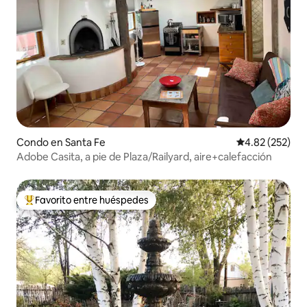
Condo en Santa Fe
Calificación pr
4.82 (252)
Adobe Casita, a pie de Plaza/Railyard, aire+calefacción
Favorito entre huéspedes
Favorito entre huéspedes preferido