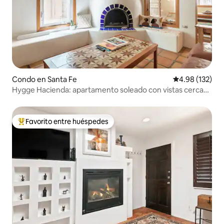
Condo en Santa Fe
Calificación p
4.98 (132)
Hygge Hacienda: apartamento soleado con vistas cerca
del centro de la ciudad
Favorito entre huéspedes
Favorito entre huéspedes preferido