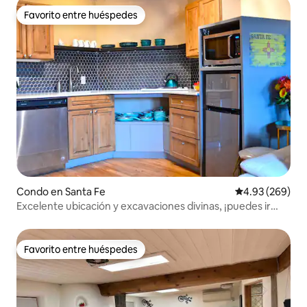
Favorito entre huéspedes
Favorito entre huéspedes
Condo en Santa Fe
Calificación pr
4.93 (269)
Excelente ubicación y excavaciones divinas, ¡puedes ir
andando a todas partes!
Favorito entre huéspedes
Favorito entre huéspedes