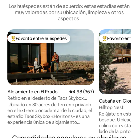
Los huéspedes están de acuerdo: estas estadías están
muy valoradas por su ubicación, limpieza y otros
aspectos.
Favorito entre huéspedes
Favorito entre
Favorito entre huéspedes preferido
Favorito entre hu
Alojamiento en El Prado
Calificación promedio: 4.98 de 5
4.98 (367)
Retiro en el desierto de Taos Skybox
Cabaña en Gloriet
«Horizons»
Ubicado en 30 acres de terreno privado
Hilltop Nest
en el extremo occidental de la ciudad, el
Relájate en esta e
estudio Taos Skybox «Horizons» es una
bosque. Ubicación
experiencia única de alojamiento
colina con vistas p
vacacional, construido especialmente
lado de la pintore
para aprovechar los cielos oscuros y las
por un camino emp