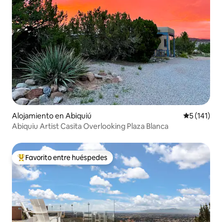
Alojamiento en Abiquiú
Calificació
5 (141)
Abiquiu Artist Casita Overlooking Plaza Blanca
Favorito entre huéspedes
Favorito entre huéspedes preferido