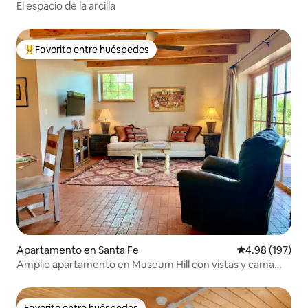
El espacio de la arcilla
Favorito entre huéspedes
Favorito entre huéspedes preferido
Apartamento en Santa Fe
Calificación pr
4.98 (197)
Amplio apartamento en Museum Hill con vistas y cama
tamaño king