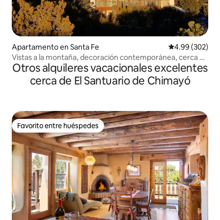
Apartamento en Santa Fe
Calificación pr
4.99 (302)
Vistas a la montaña, decoración contemporánea, cerca de
Otros alquileres vacacionales excelentes
la Plaza.
cerca de El Santuario de Chimayó
Favorito entre huéspedes
Favorito entre huéspedes