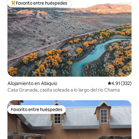
Favorito entre huéspedes
Favorito entre huéspedes preferido
Alojamiento en Abiquiú
Calificación p
4.91 (332)
Casa Granada, casita soleada a lo largo del río Chama
Favorito entre huéspedes
Favorito entre huéspedes