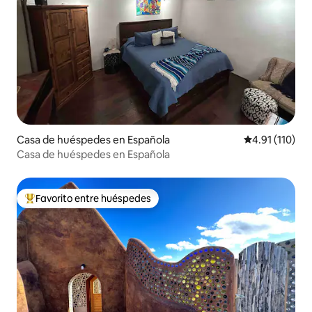
Casa de huéspedes en Española
Calificación p
4.91 (110)
Casa de huéspedes en Española
Favorito entre huéspedes
Favorito entre huéspedes preferido