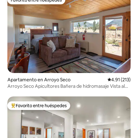
Favorito entre huéspedes
Favorito entre huéspedes
Apartamento en Arroyo Seco
Calificación p
4.91 (213)
Arroyo Seco Apicultores Bañera de hidromasaje Vista al
amanecer Casita
Favorito entre huéspedes
Favorito entre huéspedes preferido