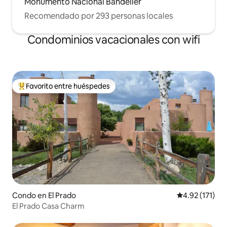
Monumento Nacional Bandelier
Recomendado por 293 personas locales
Condominios vacacionales con wifi
Favorito entre huéspedes
Favorito entre huéspedes preferido
Condo en El Prado
Calificación p
4.92 (171)
El Prado Casa Charm