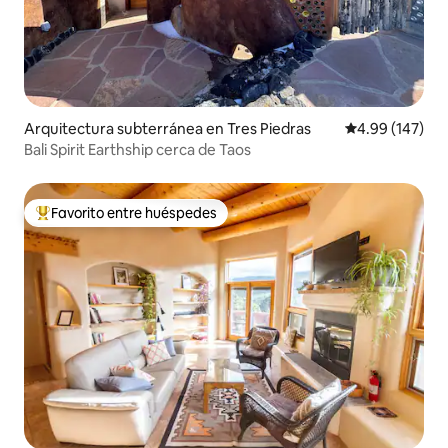
Arquitectura subterránea en Tres Piedras
Calificación pr
4.99 (147)
Bali Spirit Earthship cerca de Taos
Favorito entre huéspedes
Favorito entre huéspedes preferido