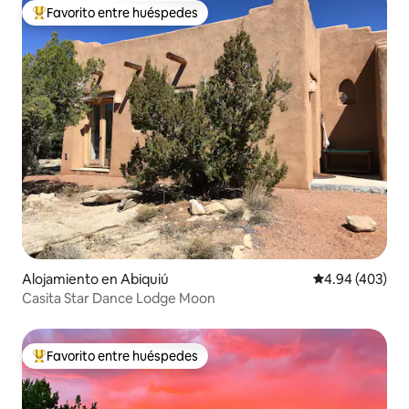
Favorito entre huéspedes
Favorito entre huéspedes preferido
Alojamiento en Abiquiú
Calificación pr
4.94 (403)
Casita Star Dance Lodge Moon
Favorito entre huéspedes
Favorito entre huéspedes preferido