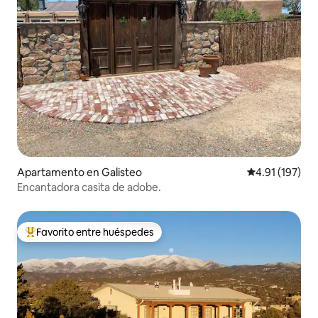
Apartamento en Galisteo
Calificación p
4.91 (197)
Encantadora casita de adobe.
Favorito entre huéspedes
Favorito entre huéspedes preferido