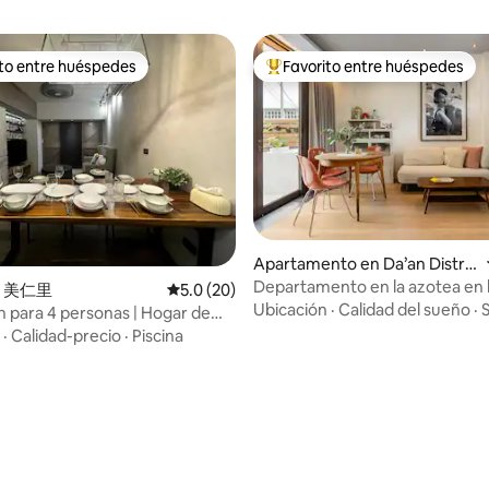
ito entre huéspedes
Favorito entre huéspedes
 entre huéspedes preferido
Favorito entre huéspedes prefe
Apartamento en Da’an Distric
t
Departamento en la azotea en l
n 美仁里
Calificación promedio: 5.0 de 5, 20 reseñas
5.0 (20)
Yongkang
Ubicación
·
Calidad del sueño
·
S
n para 4 personas | Hogar de
ena | Mesa de cocina Nakajima |
·
Calidad-precio
·
Piscina
 a pie de la estación de metro
: 5.0 de 5, 22 reseñas