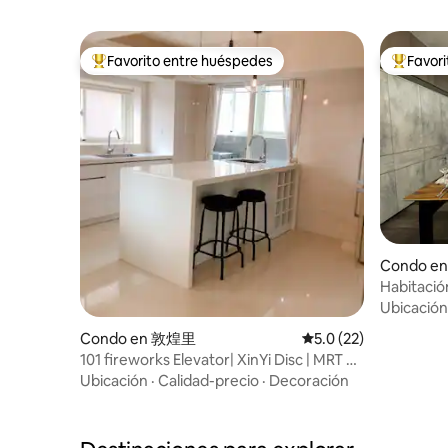
Favorito entre huéspedes
Favor
Favorito entre huéspedes preferido
Favorito
Condo e
Habitació
Taipei Ar
Ubicación
3 minutos
Condo en 敦煌里
Calificación promedio
5.0 (22)
Arena
101 fireworks Elevator| XinYi Disc | MRT a 1
minuto a pie
Ubicación
·
Calidad-precio
·
Decoración