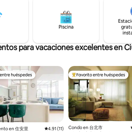
do, el carril es tranquilo y no
a la década de 1970. Las paredes de color
¡los vecinos circundantes son
naranja cálido, la madera de no
! - ¡Casa privada, departamento
oscura, la iluminación suave y l
Estac
aciones, apto para 1-6
muebles vintage combinan los e
ei
Piscina
American Vintage y Japanese 
gratu
ación MRT del Salón
haciendo que cada rincón se s
inst
tivo del Padre Nacional, 7-11,
una escena de una película anti
rt, tienda de conveniencia Lair
Durante el día, la luz del sol inun
entos para vacaciones excelentes en Ci
mercado All Union, tiendas
lo que la hace perfecta para un
de alimentos y especialidades
café y un libro. Por la noche, en
 de 4 estaciones): Breeze Plaza,
iluminación cálida, pon jazz o m
rena, Songshan Wenchuang,
vinilo, relájate en el sofá y disfr
xiao Dunhua Station, City Hall
singular ambiente nostálgico de
 entre huéspedes
Favorito entre huéspedes
Esperamos que este lugar no se
 entre huéspedes
Favorito entre huéspedes prefe
fiestas, además de mantener la
alojamiento, sino un recuerdo d
 la residencia, por favor baja el
que valga la pena conservar.
espués de las 10:00 p. m. y
estar a los vecinos tiempo de
 el depósito se deducirá si hay
ión de las reglas y arruinó la
: si necesitas dejar tu equipaje,
ida 2 de la estación
Condo en 台北市
ento en 住安里
Calificación promedio: 4.91 de 5, 11 reseñas
4.91 (11)