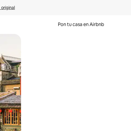
 original
Pon tu casa en Airbnb
o o desliza el dedo.