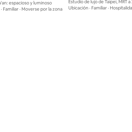
tación MRT Zhongxiao
Estudio de lujo de Taipei, MRT a
'an: espacioso y luminoso
 4.88 de 5, 26 reseñas
ida M3 de la estación principal
de ubicación perfecta
Ubicación
·
Familiar
·
Hospitalid
·
Familiar
·
Moverse por la zona