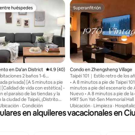
 entre huéspedes
Superanfitrión
 entre huéspedes
Superanfitrión
o: 5.0 de 5, 3 reseñas
to en Da’an District
Calificación promedio: 4.9 de 5, 40 reseñas
4.9 (40)
Condo en Zhengsheng Village
bitaciones 2 baños 1-6
Taipéi 101｜Estilo retro de los 
 Puerta privada/hogar
dormitorios｜4-5 huéspedes ｜
ada privada] [A 5 minutos a pie
• A 8 minutos a pie de Taipei 101,
 minutos a pie de la estación de
minutos del MRT
[Calidad de vida con estética] -
minutos a pie del escenario de
 Memorial del Padre de la
 el paraíso de las tiendas y la
Nuevo • A 8 minutos a pie de la
cina completa alquiler a largo
la ciudad de Taipéi, ¡Distrito
MRT Sun Yat-Sen Memorial Hall
icado en la ubicación
frente al Parque Zhongshan, u
Ubicación
·
Condición
Ubicación
·
Limpieza
·
Hospitali
ulares en alquileres vacacionales en Ci
da de la ciudad de Taipéi,
pintoresco ideal para paseos, pí
e conveniente, dosel de
café. • Hay todo tipo de restau
de vida, con una variedad de
cafeterías, bares y tiendas de
 varias opciones de
conveniencia cerca, lo que hace
es cerca. - Brillante e
más cómoda. Entrar aquí es como volver