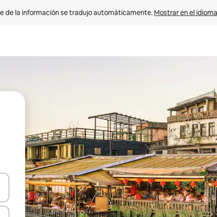
e de la información se tradujo automáticamente. 
Mostrar en el idioma
n las teclas de flecha hacia arriba y hacia abajo o explora con el tact