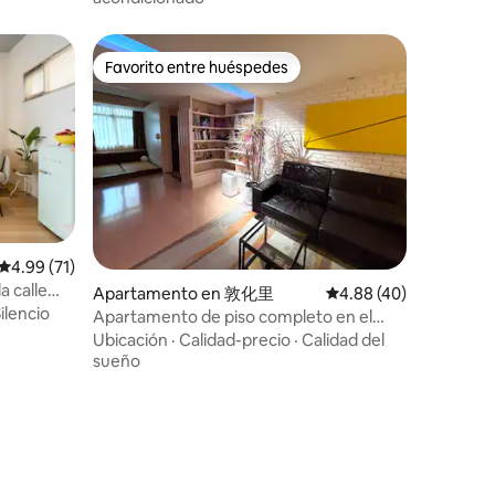
Favorito entre huéspedes
rido
Favorito entre huéspedes
Calificación promedio: 4.99 de 5, 71 reseñas
4.99 (71)
a calle
Apartamento en 敦化里
Calificación promedio:
4.88 (40)
ilencio
Apartamento de piso completo en el
centro de Taipei
Ubicación
·
Calidad-precio
·
Calidad del
sueño