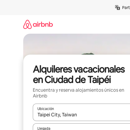
Omite
Part
el
contenido
Alquileres vacacionales
en Ciudad de Taipéi
Encuentra y reserva alojamientos únicos en
Airbnb
Ubicación
Cuando los resultados estén disponibles, navega co
Llegada