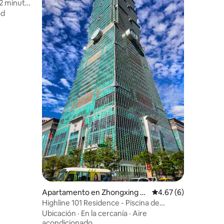
 2 minutos
ad
Apartamento en Zhongxing Vil
Calificación promedio
4.67 (6)
lage
Highline 101 Residence - Piscina de
verano
Ubicación
·
En la cercanía
·
Aire
acondicionado