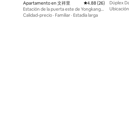
metros de la estación de metro de
Ximen/es
Dúplex Da
Apartamento en 文祥里
Calificación promedio:
4.88 (26)
Ximen 📍Alojamiento en una ubicación
Fuxing/sal
Ubicación
Estación de la puerta este de Yongkang
céntrica en la calle Emei, Ximending,
de Taipéi.
Street/2 habitaciones y 2 baños en toda
Calidad-precio
·
Familiar
·
Estadía larga
Taipéi (cerca de la salida 1 de la estación
la planta/espacio privado y cómodo
de metro Ximen, con fácil acceso al
transporte). Viaje.