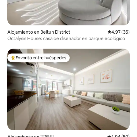
Alojamiento en Beitun District
Calificación p
4.97 (36)
Octalysis House: casa de diseñador en parque ecológico
Favorito entre huéspedes
Favorito entre huéspedes preferido
Alojamiento en 西安里
Calificación p
4.94 (50)