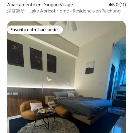
Apartamento en Dangou Village
Calificación
5.0 (11)
湖杏寓所｜Lake Apricot Home • Residencia en Taichung
Favorito entre huéspedes
Favorito entre huéspedes