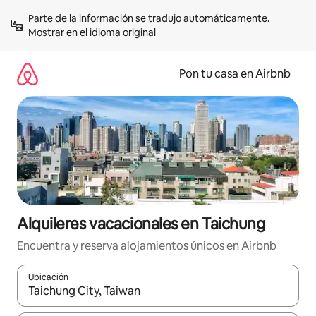
Omite
Parte de la información se tradujo automáticamente. 
el
Mostrar en el idioma original
contenido
Pon tu casa en Airbnb
Alquileres vacacionales en Taichung
Encuentra y reserva alojamientos únicos en Airbnb
Ubicación
Cuando los resultados estén disponibles, navega con las teclas d