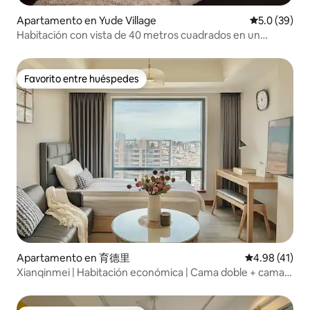
Apartamento en Yude Village
Calificación
5.0 (39)
Habitación con vista de 40 metros cuadrados en un
edificio súper alto en Qinmei Lvyuan Road ~ Lvyuan Road,
Museo de la Ciencia y la Tecnología, Tienda Sogo ※
Televisión LCD de 65 pulgadas para un disfrute sensorial
Favorito entre huéspedes
Favorito entre huéspedes
supremo
Apartamento en 育德里
Calificación 
4.98 (41)
Xianqinmei | Habitación económica | Cama doble + cama
individual | Habitación para 3 personas | Vista | Caowudo |
Shenji Xincun | Estación de tren