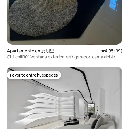
Apartamento en 忠明里
Calificación p
4.95 (39)
Chillchill301 Ventana exterior, refrigerador, cama doble,
Netflix .YouTube
Favorito entre huéspedes
Favorito entre huéspedes