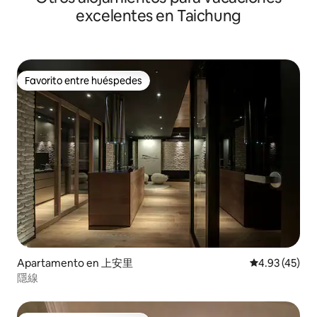
extractora, nevera, microondas, horno.
apartamento no pr
excelentes en Taichung
Sartén, olla, platos, tazas. El purificador
dientes. Tenemos 
de agua 3M se puede utilizar para beber.
en cada habitación
Mesa de comedor, sillas de comedor.
IKEA en la pequeña
Equipado con una bañera de luna y una
fotos para ver en e
trona, los viajes de padres e hijos son
coche, podemos p
Favorito entre huéspedes
bienvenidos. Otras consideraciones: 1.
Favorito entre huéspedes
estacionamiento de
No fumar.No se permiten mascotas ni
vienes en transpo
reuniones.actividades de fiesta, cantar.
autobús en la plant
2. Está estrictamente prohibido
apartamento, ad
participar en actividades ilegales como
un recorrido chárt
fiestas de drogas en interiores. 3. Baje el
valet.
volumen después de la noche para no
molestar a los vecinos. 4. Asegúrese de
apagar el aire acondicionado y la fuente
de alimentación después de la salida.
Apartamento en 上安里
Calificación 
4.93 (45)
隱線