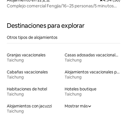
Complejo comercial Fengjia/16~25 personas/5 minutos
del mercado nocturno de Fengjia/hay
ascensor/cocina/doble sala de estar/juegos de
mesa/majiang
Destinaciones para explorar
Otros tipos de alojamientos
Granjas vacacionales
Casas adosadas vacacionales
Taichung
Taichung
Cabañas vacacionales
Alojamientos vacacionales para familias
Taichung
Taichung
Habitaciones de hotel
Hoteles boutique
Taichung
Taichung
Alojamientos con jacuzzi
Mostrar más
Taichung