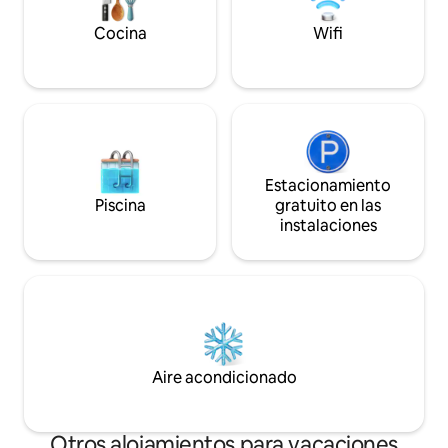
precio anterior es 
almacenes. Es adecuado para familias y
necesario, el núm
amigos. La cocina está equipada de
Cocina
Wifi
huéspedes es 6, se
forma diferente a la de un hotel, por lo
persona NTD 300 p
que puedes preparar una comida
cargo adicional por
abundante y feliz con tu familia y
web muestra el pre
amigos. Hay una parada de autobús en la
2 pasillos, 2 baños,
avenida de Taiwán a 5 minutos a pie, y
habitaciones, pon
también hay Ubike para alquilar debajo
conmigo primero o
del edificio. Equipamiento interior:
convertir el anunci
Televisor 4K de 65 pulgadas con Netflix,
Estacionamiento
reservación de la 
wifi de alta velocidad y decodificador
Piscina
gratuito en las
la página web de l
para que puedas relajarte y disfrutar de
instalaciones
estacionamiento p
películas y programas. 3 camas dobles
acondicionado, ne
QQ de marca alemana de 20.000 yuanes
mod, área para fum
con ropa de cama cómoda para que
secador de pelo, p
duermas hasta el amanecer. Se
primeros auxilios, 
proporciona lavadora y secadora. 3
horno microondas
unidades de aire acondicionado y
3M, tazones, palill
calefacción de frecuencia variable de
de café, zapatillas 
nivel uno. Calentador de agua de
Aire acondicionado
baño, pasta de die
temperatura constante sin corte de
champú, jabón par
energía de Sakura. La cocina está
lavado, enjuague bu
equipada con: cocina eléctrica, campana
Otros alojamientos para vacaciones
respetuoso con el