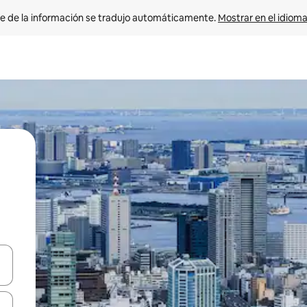
e de la información se tradujo automáticamente. 
Mostrar en el idioma
n las teclas de flecha hacia arriba y hacia abajo o explora con el tact