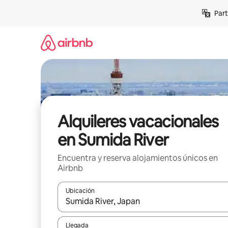
Omite
Part
el
contenido
Alquileres vacacionales
en Sumida River
Encuentra y reserva alojamientos únicos en
Airbnb
Ubicación
Cuando los resultados estén disponibles, navega co
Llegada