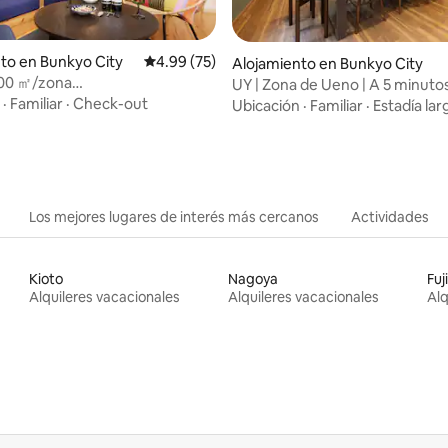
dio: 5 de 5, 4 reseñas
to en Bunkyo City
Calificación promedio: 4.99 de 5, 75 reseñas
4.99 (75)
Alojamiento en Bunkyo City
100 ㎡/zona
UY | Zona de Ueno | A 5 minutos
a/Asakusa/4 bicicletas
la estación de Yushima | A 9 min
·
Familiar
·
Check-out
Ubicación
·
Familiar
·
Estadía lar
del parque de Ueno | Casa priv
independiente | 2 baños con d
Los mejores lugares de interés más cercanos
Actividades
Kioto
Nagoya
Fu
Alquileres vacacionales
Alquileres vacacionales
Alq