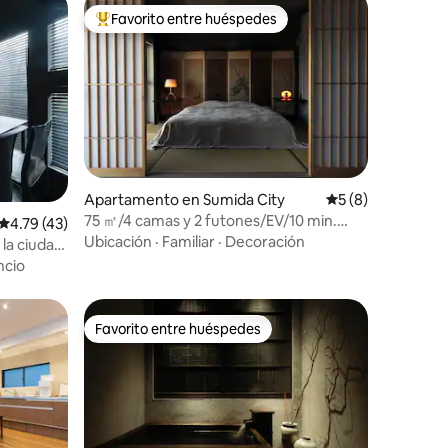
Favorito entre huéspedes
Favorito entre huéspedes preferido
Apartamento en Sumida City
Calificación prome
5 (8)
75 ㎡/4 camas y 2 futones/EV/10 min.
Calificación promedio: 4.79 de 5, 43 reseñas
4.79 (43)
Oshiage/Kitohana601
Ubicación
·
Familiar
·
Decoración
 la ciudad
 gente
ncio
a partir
Favorito entre huéspedes
Favorito entre huéspedes