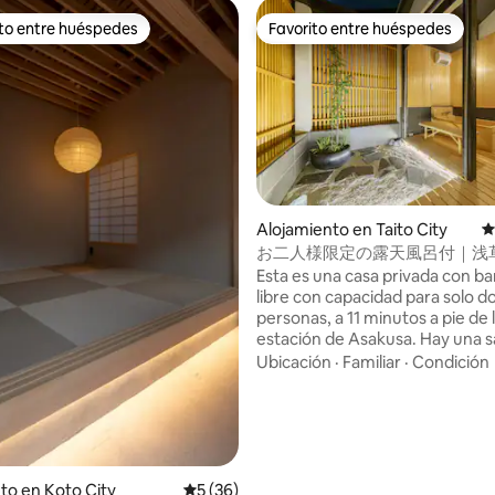
ito entre huéspedes
Favorito entre huéspedes
 entre huéspedes preferido
Favorito entre huéspedes
Alojamiento en Taito City
C
お二人様限定の露天風呂付｜浅
和風のラグジュアリーな 1軒家 
Esta es una casa privada con bañ
野観光拠点 ｜柳通り西棟
libre con capacidad para solo d
personas, a 11 minutos a pie de 
estación de Asakusa. Hay una sala de
estar en el primer piso y un ba
Ubicación
·
Familiar
·
Condición
ciprés en el segundo piso con 
dormitorio tamaño king y una t
directa. También es fácil llegar a Shibuya,
Ginza, Ueno y Akihabara en met
que es una base conveniente p
turismo en Tokio. Hay supermercados,
 4.98 de 5, 41 reseñas
to en Koto City
Calificación promedio: 5 de 5, 36 reseñas
5 (36)