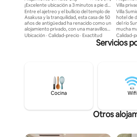
¡Excelente ubicación a 3 minutos a pie del
Villa priv
templo de Asakusa! Siente la curación
en el cor
Entre el ajetreo y el bullicio del templo de
Villa Sumidagawa
japonesa en una antigua casa de
Nihonbash
Asakusa y la tranquilidad, esta casa de 50
hotel de 
huéspedes llena de emociones. Tren
Alojamie
años de antigüedad ha renacido como un
del río Su
directo a los aeropuertos de Narita y
alojamiento privado, con una maravillosa
mucha mad
Haneda. También es cómodo para ir a
armonía de encanto tradicional japonés y
interior 
Ubicación
·
Calidad-precio
·
Exactitud
Calidad-p
Ginza y Ueno
confort moderno.Aportará un tipo
Servicios p
con un ar
diferente de tranquilidad y calidez al
fragancia
viajero. Guía de transporte [Recorrido] ・
tema de «hinooki». Pu
Estación de Asakusa Tokyo Metro Ginza
experienci
Line/Toei Asakusa Line 4 minutos a pie ・
entorno t
El templo Sensoji está a 3 minutos a pie
toda la p
[Tren y metro] • Tokyo Skytree a unos 3
funcional
minutos (línea Tobu Skytree) • Parque
por lo qu
Ueno: unos 5 minutos (estación Ueno en
largas y v
la línea Ginza) • Akihabara: unos 8
Cocina
estancia 
Wifi
minutos (Tsukuba Express) • Ginza:
posada de
unos 20 minutos (directo en la línea
Sobre 🔸 
Ginza) • Shinjuku: unos 30 minutos
de Fukaga
Otros aloja
(Kanda en la línea Ginza → línea JR Chuo
donde se 
Express) • Shibuya: unos 35 minutos
ciudad hi
(directo en la línea Ginza) • Roppongi:
Hay mucha
unos 35 minutos (Tameike Sanno en la
puede disf