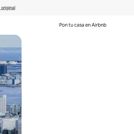
 original
Pon tu casa en Airbnb
o o desliza el dedo.