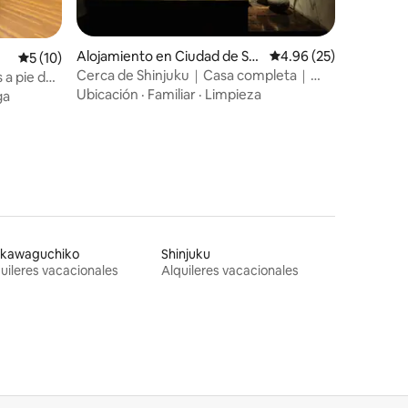
Alojamiento en Ciudad de Shi
Calificación promedio:
4.96 (25)
Calificación promedio: 5 de 5, 10 reseñas
5 (10)
njuku
Cerca de Shinjuku｜Casa completa｜
 a pie de
Baño de hinoki｜5 personas
utos a pie
Ubicación
·
Familiar
·
Limpieza
ga
ada
ucha
jikawaguchiko
Shinjuku
uileres vacacionales
Alquileres vacacionales