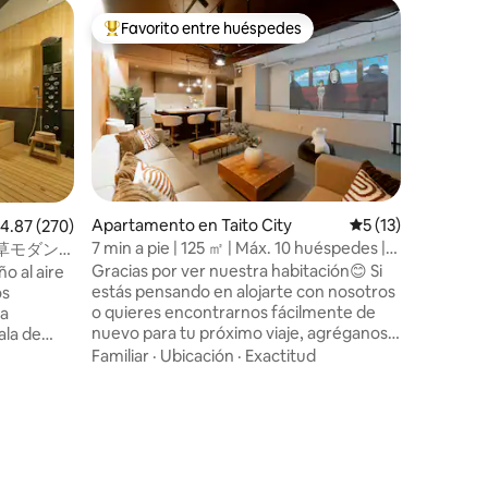
Vivienda 
Favorito entre huéspedes
Superanf
Favorito entre huéspedes preferido
Superanf
City
連泊割引
和風モダン ｜
YANAKA S
disfruta
hacer tur
minutos a
la línea J
Familiar
·
de Sendag
de Tokio y
comercial
Apartamento en Taito City
Calificación prome
5 (13)
alificación promedio: 4.87 de 5, 270 reseñas
4.87 (270)
espacio 
7 min a pie | 125 ㎡ | Máx. 10 huéspedes |
草モダン
segundo h
Asakusa a 13 min
｜浅草・上
Gracias por ver nuestra habitación😊 Si
o al aire
orientaci
estás pensando en alojarte con nosotros
os
YANAKA D
o quieres encontrarnos fácilmente de
la
y los hué
nuevo para tu próximo viaje, agréganos a
visitante
tus favoritos “❤️”. Departamento privado
ño de
mezclars
Familiar
·
Ubicación
·
Exactitud
de 125 m², completamente renovado,
un
pasar un 
con 2 habitaciones, sala y cocina, en el
erraza
centro de Tokio, a 7 minutos a pie de la
estación de Iriya. A 10 minutos a pie de
ro, por lo
Asakusa, con fácil acceso a Ueno,
ara hacer
Akihabara, Ginza, Shibuya y Tokyo