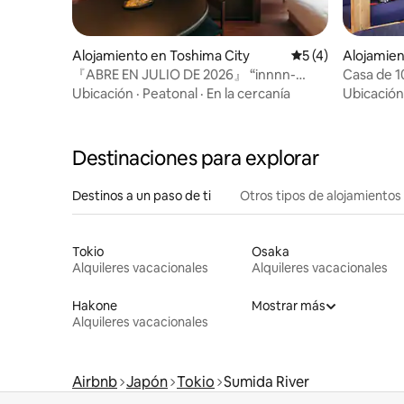
Alojamiento en Toshima City
Calificación prome
5 (4)
Alojamien
『ABRE EN JULIO DE 2026』 “innnn-
Casa de 
komeya”, un hotel de alquiler de un
Ueno/Ginz
Ubicación
·
Peatonal
·
En la cercanía
Ubicación
edificio a 5 minutos de la estación de
Ikebukuro y a 2 minutos de la estación de
Higashi-Nagasaki
Destinaciones para explorar
Destinos a un paso de ti
Otros tipos de alojamientos
Tokio
Osaka
Alquileres vacacionales
Alquileres vacacionales
Hakone
Mostrar más
Alquileres vacacionales
Airbnb
Japón
Tokio
Sumida River