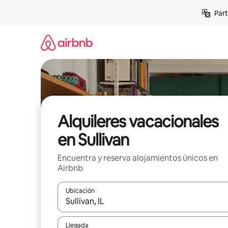
Omite
Part
el
contenido
Alquileres vacacionales
en Sullivan
Encuentra y reserva alojamientos únicos en
Airbnb
Ubicación
Cuando los resultados estén disponibles, navega co
Llegada