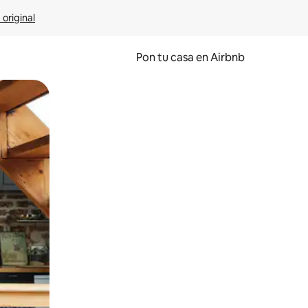
 original
Pon tu casa en Airbnb
o o desliza el dedo.