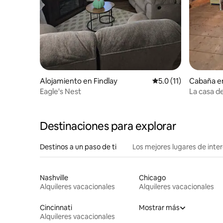
Alojamiento en Findlay
Calificación promedio
5.0 (11)
Cabaña e
Eagle's Nest
La casa d
Destinaciones para explorar
Destinos a un paso de ti
Los mejores lugares de int
Nashville
Chicago
Alquileres vacacionales
Alquileres vacacionales
Cincinnati
Mostrar más
Alquileres vacacionales