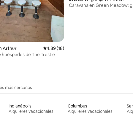
Caravana en Green Meadow: g
amish
: 5.0 de 5, 11 reseñas
n Arthur
Calificación promedio: 4.89 de 5, 18 reseñas
4.89 (18)
e huéspedes de The Trestle
erés más cercanos
Indianápolis
Columbus
San
Alquileres vacacionales
Alquileres vacacionales
Alq