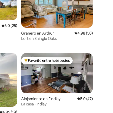
Calificación promedio: 5.0 de 5, 25 reseñas
5.0 (25)
Granero en Arthur
Calificación promedio:
4.98 (50)
Loft en Shingle Oaks
Favorito entre huéspedes
Favorito entre huéspedes preferido
Alojamiento en Findlay
Calificación promedi
5.0 (47)
La casa Findlay
Calificación promedio: 4.95 de 5, 19 reseñas
4.95 (19)