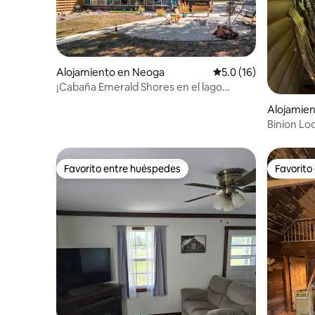
Alojamiento en Neoga
Calificación promedio
5.0 (16)
¡Cabaña Emerald Shores en el lago
Mattoon con un muelle!
Alojamien
Binion Lo
del lago S
Favorito entre huéspedes
Favorito
Favorito entre huéspedes
Favorito