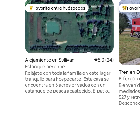
Favorito entre huéspedes
Favor
Favorito entre huéspedes preferido
Favorito
Alojamiento en Sullivan
Calificación promedio
5.0 (24)
Estanque perenne
Tren en 
Relájate con toda la familia en este lugar
El furgón
tranquilo para hospedarte. Esta casa se
encuentra en 5 acres privados con un
Bienvenid
estanque de pesca abastecido. El patio
mediados
trasero tiene una cerca de 6 pies de
527 y ret
altura y hay una puerta para perros para
Desconect
Fido. Lo sentimos, no se admiten gatos.
instalas en tu re
El área recreativa de Wilburn Creek y la
vistas de
rampa para barcos están a solo 1,6 millas.
uno de los
Esta propiedad tiene espacio para
comedor y
estacionar tu barco y tu casa rodante.
Siéntate e
Disfruta sentado en el columpio del
las sillas