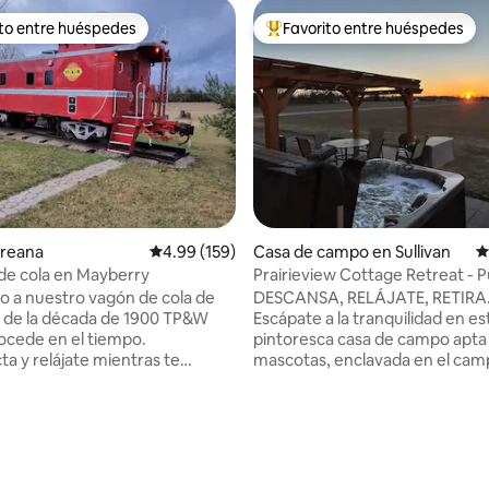
ito entre huéspedes
Favorito entre huéspedes
 entre huéspedes preferido
Favorito entre huéspedes prefe
: 5.0 de 5, 24 reseñas
Oreana
Calificación promedio: 4.99 de 5, 159 reseñas
4.99 (159)
Casa de campo en Sullivan
C
 de cola en Mayberry
Prairieview Cottage Retreat - 
sol con jacuzzi
o a nuestro vagón de cola de
DESCANSA, RELÁJATE, RETIRA.
 de la década de 1900 TP&W
Escápate a la tranquilidad en es
rocede en el tiempo.
pintoresca casa de campo apta
a y relájate mientras te
mascotas, enclavada en el ca
fugio. Disfruta de las
sereno. Ya sea que vengas para
sde el cupalo mientras hojeas
romántico, una escapada famili
 libros a bordo o siéntate en tu
santuario en solitario, este en
 disfruta de un juego de mesa.
refugio ofrece una maravillosa
n la parte de atrás en una de
comodidad y serenidad. Disfru
 Adirondack alrededor de tu
impresionantes puestas de sol 