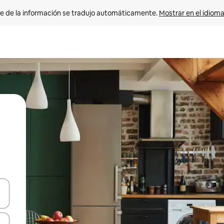
e de la información se tradujo automáticamente. 
Mostrar en el idioma
n las teclas de flecha hacia arriba y hacia abajo o explora con el tact