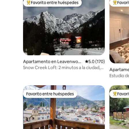
Favorito entre huéspedes
Favor
Favorito entre huéspedes preferido
Favorito
Apartamento en Leavenwort
Calificación promedio:
5.0 (170)
h
Snow Creek Loft: 2 minutos a la ciudad,
Apartame
jacuzzi, vistas a la montaña
h
Estudio d
Favorito entre huéspedes
Favor
Favorito entre huéspedes
Favorito