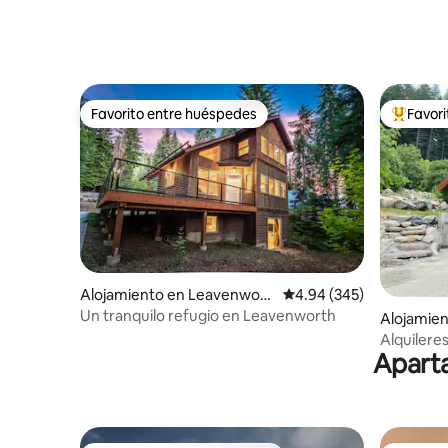
Favorito entre huéspedes
Favor
Favorito entre huéspedes
Favorito
Alojamiento en Leavenwort
Calificación promedio: 
4.94 (345)
h
Un tranquilo refugio en Leavenworth
Alojamie
h
Alquilere
Aparta