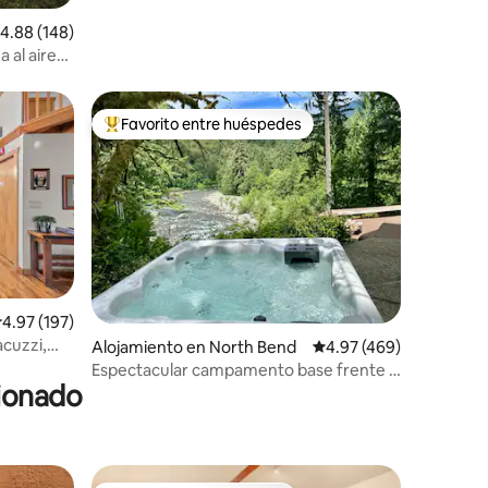
alificación promedio: 4.88 de 5, 148 reseñas
4.88 (148)
 al aire
Favorito entre huéspedes
Favorito entre huéspedes preferido
alificación promedio: 4.97 de 5, 197 reseñas
4.97 (197)
cuzzi,
Alojamiento en North Bend
Calificación promedio: 
4.97 (469)
Espectacular campamento base frente al
cionado
río con jacuzzi