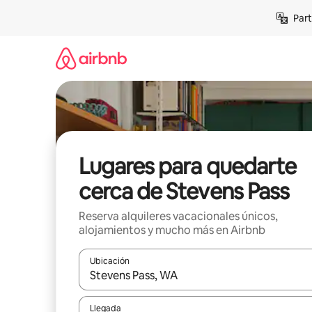
Omite
Part
el
contenido
Lugares para quedarte
cerca de Stevens Pass
Reserva alquileres vacacionales únicos,
alojamientos y mucho más en Airbnb
Ubicación
Cuando los resultados estén disponibles, navega co
Llegada