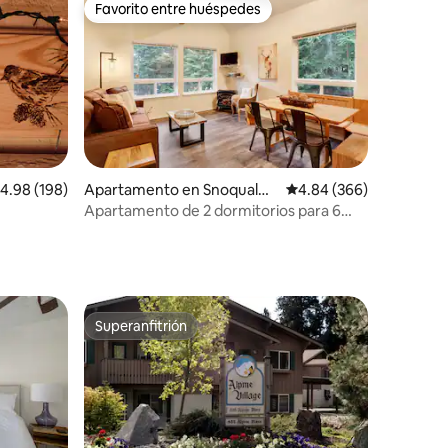
Favorito entre huéspedes
rido
Favorito entre huéspedes
alificación promedio: 4.98 de 5, 198 reseñas
4.98 (198)
Apartamento en Snoqualmi
Calificación promedio: 
4.84 (366)
e Pass
Apartamento de 2 dormitorios para 6
personas, se admiten perros, internet
rápido
Superanfitrión
Superanfitrión