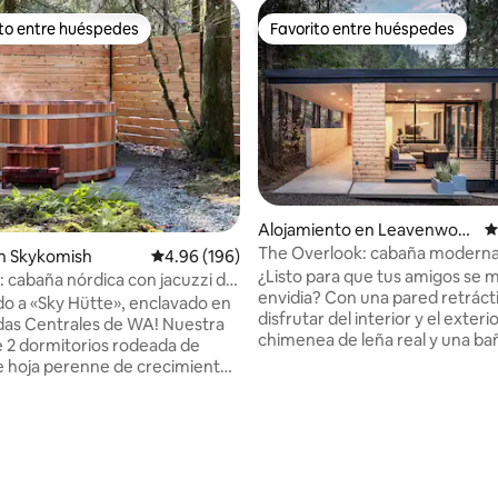
ito entre huéspedes
Favorito entre huéspedes
 entre huéspedes preferido
Favorito entre huéspedes
Alojamiento en Leavenwort
C
4.98 de 5, 211 reseñas
h
The Overlook: cabaña moderna
n Skykomish
Calificación promedio: 4.96 de 5, 196 reseñas
4.96 (196)
Leavenworth
¿Listo para que tus amigos se 
: cabaña nórdica con jacuzzi de
envidia? Con una pared retrácti
e cedro
do a «Sky Hütte», enclavado en
disfrutar del interior y el exteri
das Centrales de WA! Nuestra
chimenea de leña real y una ba
 2 dormitorios rodeada de
hidromasaje con vistas increíbles
e hoja perenne de crecimiento
esta moderna casa en el acanti
bina las comodidades
el río Wenatchee y en el coraz
con el encanto nórdico.
Leavenworth (¡a solo 2 minutos
 en el jacuzzi de barril de
de la ciudad!) te ayudará a desc
escubre la pintoresca
relajarte. Con las lámparas de ca
, cerca. A un tiro de piedra de
terraza durante el invierno o el 
Pass y de abundantes