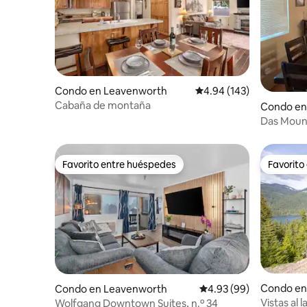
Condo en Leavenworth
Calificación promedio: 
4.94 (143)
Cabaña de montaña
Condo en
Das Mount
Favorito entre huéspedes
Favorito
Favorito entre huéspedes
Favorito
Condo en
Condo en Leavenworth
Calificación promedio:
4.93 (99)
Vistas al 
Wolfgang Downtown Suites, n.º 34