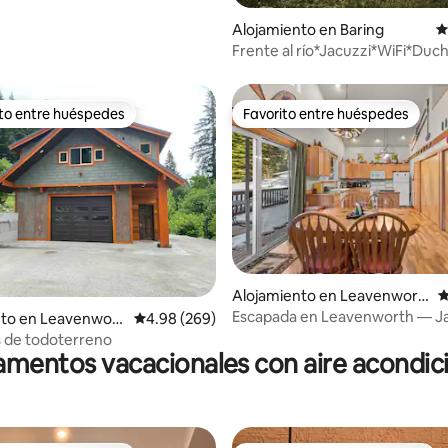
Alojamiento en Baring
C
Frente al río*Jacuzzi*WiFi*Ducha
libre*7 camas*
ito entre huéspedes
Favorito entre huéspedes
 entre huéspedes preferido
Favorito entre huéspedes
4.94 de 5, 345 reseñas
Alojamiento en Leavenwort
C
h
Escapada en Leavenworth — Ja
nto en Leavenwort
Calificación promedio: 4.98 de 5, 269 reseñas
4.98 (269)
Mascotas, Tranq
s de todoterreno
mentos vacacionales con aire acondi