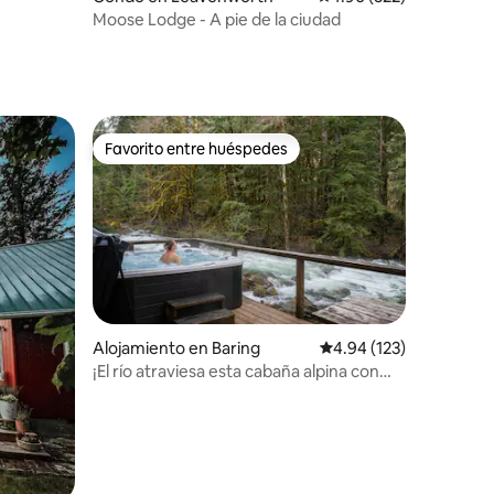
Moose Lodge - A pie de la ciudad
Favorito entre huéspedes
rido
Favorito entre huéspedes
Alojamiento en Baring
Calificación promedio: 
4.94 (123)
¡El río atraviesa esta cabaña alpina con
jacuzzi!