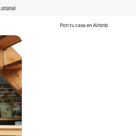
 original
Pon tu casa en Airbnb
o o desliza el dedo.