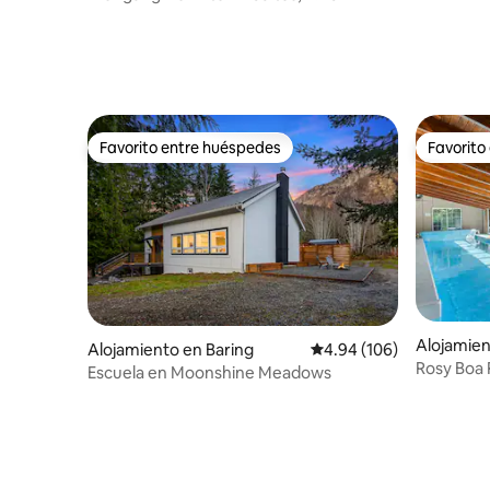
la monta
Favorito entre huéspedes
Favorito
Favorito entre huéspedes
Favorito
Alojamie
Alojamiento en Baring
Calificación promedio: 
4.94 (106)
h
Rosy Boa 
Escuela en Moonshine Meadows