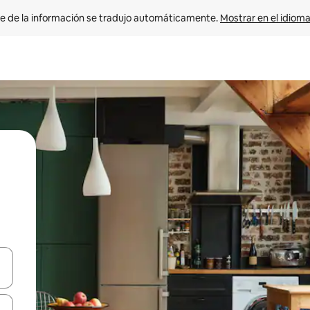
e de la información se tradujo automáticamente. 
Mostrar en el idioma
n las teclas de flecha hacia arriba y hacia abajo o explora con el tact