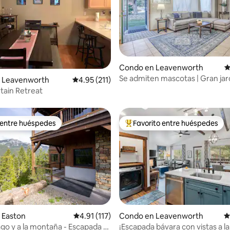
Condo en Leavenworth
C
4.94 de 5, 143 reseñas
Se admiten mascotas | Gran jard
 Leavenworth
Calificación promedio: 4.95 de 5, 211 reseñas
4.95 (211)
poca distancia a pie de la ciudad
ain Retreat
Coaster
 entre huéspedes
Favorito entre huéspedes
 entre huéspedes
Favorito entre huéspedes prefe
 Easton
Calificación promedio: 4.91 de 5, 117 reseñas
4.91 (117)
Condo en Leavenworth
C
 4.93 de 5, 99 reseñas
lago y a la montaña - Escapada a
¡Escapada bávara con vistas a la