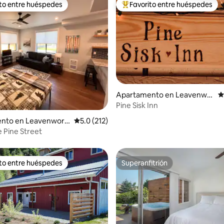
ito entre huéspedes
Favorito entre huéspedes
 entre huéspedes preferido
Favorito entre huéspedes prefe
Apartamento en Leavenwo
C
rth
Pine Sisk Inn
 5.0 de 5, 170 reseñas
nto en Leavenwort
Calificación promedio: 5.0 de 5, 212 reseñas
5.0 (212)
e Pine Street
ito entre huéspedes
Superanfitrión
 entre huéspedes preferido
Superanfitrión