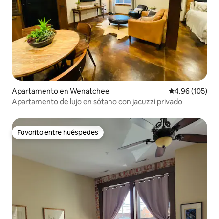
Apartamento en Wenatchee
Calificación pr
4.96 (105)
Apartamento de lujo en sótano con jacuzzi privado
Favorito entre huéspedes
Favorito entre huéspedes