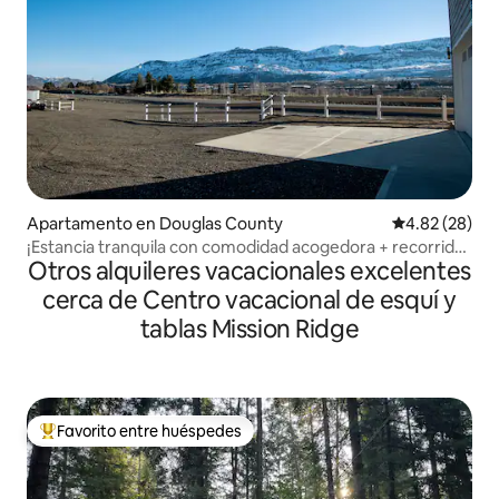
Apartamento en Douglas County
Calificación p
4.82 (28)
¡Estancia tranquila con comodidad acogedora + recorrido
Otros alquileres vacacionales excelentes
virtual QR!
cerca de Centro vacacional de esquí y
tablas Mission Ridge
Favorito entre huéspedes
Favorito entre huéspedes preferido