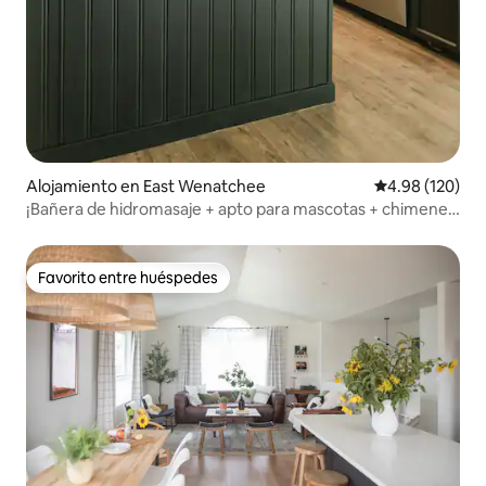
Alojamiento en East Wenatchee
Calificación pr
4.98 (120)
¡Bañera de hidromasaje + apto para mascotas + chimenea
+ excelente ubicación!
Favorito entre huéspedes
Favorito entre huéspedes