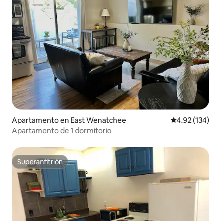
Apartamento en East Wenatchee
Calificación p
4.92 (134)
Apartamento de 1 dormitorio
Superanfitrión
Superanfitrión