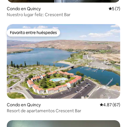
Condo en Quincy
Calificac
5 (7)
Nuestro lugar feliz: Crescent Bar
Favorito entre huéspedes
Favorito entre huéspedes
Condo en Quincy
Calificación p
4.87 (67)
Resort de apartamentos Crescent Bar