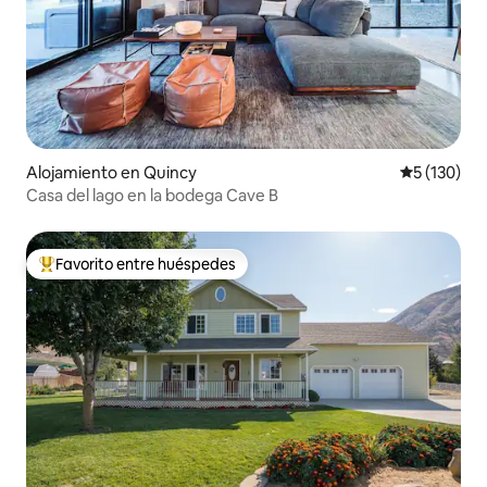
Alojamiento en Quincy
Calificació
5 (130)
Casa del lago en la bodega Cave B
Favorito entre huéspedes
Favorito entre huéspedes preferido