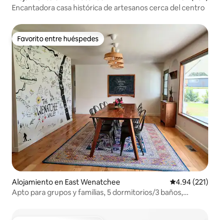
Encantadora casa histórica de artesanos cerca del centro
Favorito entre huéspedes
Favorito entre huéspedes
Alojamiento en East Wenatchee
Calificación p
4.94 (221)
Apto para grupos y familias, 5 dormitorios/3 baños,
jacuzzi, juegos