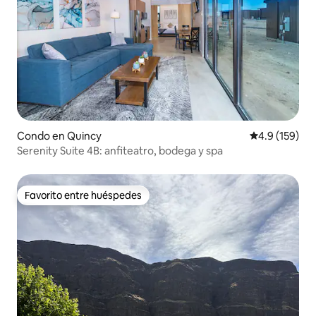
Condo en Quincy
Calificación 
4.9 (159)
Serenity Suite 4B: anfiteatro, bodega y spa
Favorito entre huéspedes
Favorito entre huéspedes