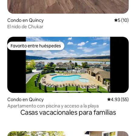
Condo en Quincy
Calificaci
5 (10)
El nido de Chukar
Favorito entre huéspedes
Favorito entre huéspedes
Condo en Quincy
Calificación 
4.93 (55)
Apartamento con piscina y acceso a la playa
Casas vacacionales para familias