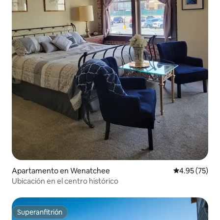
Apartamento en Wenatchee
Calificación 
4.95 (75)
Ubicación en el centro histórico
Superanfitrión
Superanfitrión