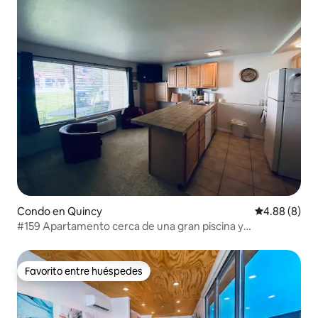
Condo en Quincy
Calificación 
4.88 (8)
#159 Apartamento cerca de una gran piscina y
transporte-reserva por separado
Favorito entre huéspedes
Favorito entre huéspedes