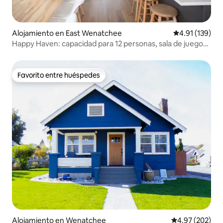
Alojamiento en East Wenatchee
Calificación p
4.91 (139)
Happy Haven: capacidad para 12 personas, sala de juegos,
jacuzzi y vistas
Favorito entre huéspedes
Favorito entre huéspedes
Alojamiento en Wenatchee
Calificación pr
4.97 (202)