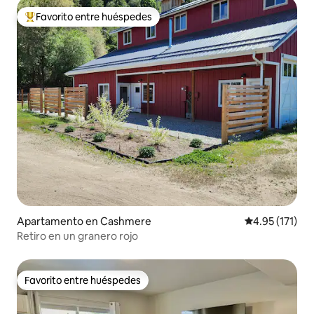
Favorito entre huéspedes
Favorito entre huéspedes preferido
Apartamento en Cashmere
Calificación p
4.95 (171)
Retiro en un granero rojo
Favorito entre huéspedes
Favorito entre huéspedes