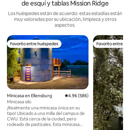
de esquí y tablas Mission Ridge
Los huéspedes están de acuerdo: estas estadías están
muy valoradas por su ubicación, limpieza y otros
aspectos.
Favorito entre huéspedes
Favorito entre h
Favorito entre huéspedes
Favorito entre h
Minicasa en Ellensburg
Calificación promedio: 4.96 de 5
4.96 (586)
Minicasa silo
¡Realmente una minicasa única en su
tipo! Ubicado a una milla del campus de
CWU. Está cerca de la ciudad, pero
rodeado de pastizales. Esta minicasa
tiene todos los servicios que puedes