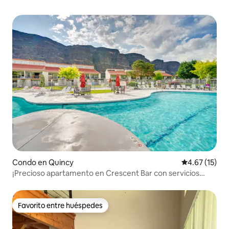
Condo en Quincy
Calificación 
4.67 (15)
¡Precioso apartamento en Crescent Bar con servicios
comunitarios!
Favorito entre huéspedes
Favorito entre huéspedes