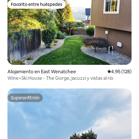
Favorito entre huéspedes
Favorito entre huéspedes
Alojamiento en East Wenatchee
Calificación p
4.95 (128)
Wine+Ski House - The Gorge, jacuzzi y vistas al río
Superanfitrión
Superanfitrión