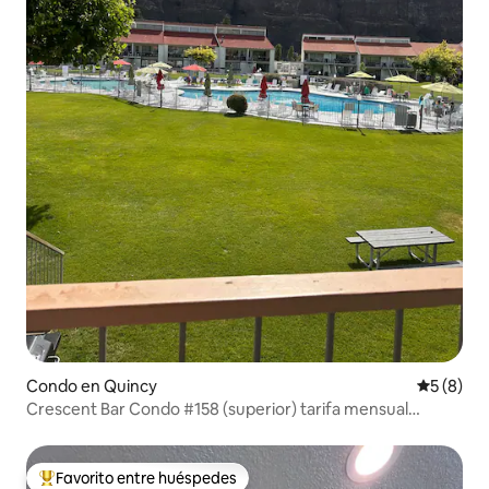
Condo en Quincy
Calificac
5 (8)
Crescent Bar Condo #158 (superior) tarifa mensual
disponible
Favorito entre huéspedes
Favorito entre huéspedes preferido