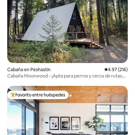
Cabaña en Peshastin
Calificación p
4.97 (216)
Cabaña Moonwood - ¡Apta para perros y cerca de rutas
de senderismo!
Favorito entre huéspedes
Favorito entre huéspedes preferido