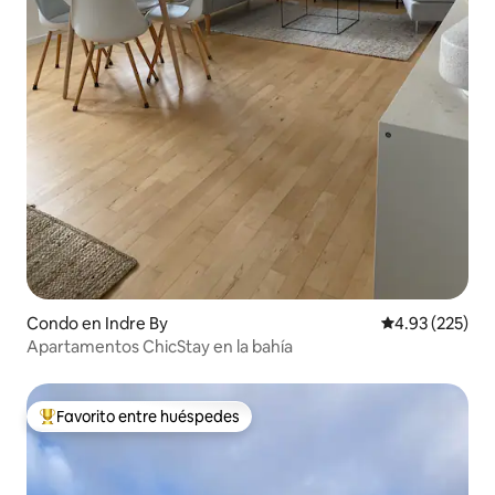
Condo en Indre By
Calificación pr
4.93 (225)
Apartamentos ChicStay en la bahía
Favorito entre huéspedes
Favorito entre huéspedes preferido