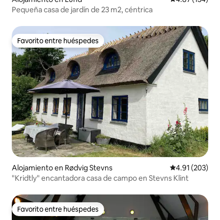
Pequeña casa de jardín de 23 m2, céntrica
Favorito entre huéspedes
Favorito entre huéspedes
Alojamiento en Rødvig Stevns
Calificación p
4.91 (203)
"Kridtly" encantadora casa de campo en Stevns Klint
Favorito entre huéspedes
Favorito entre huéspedes