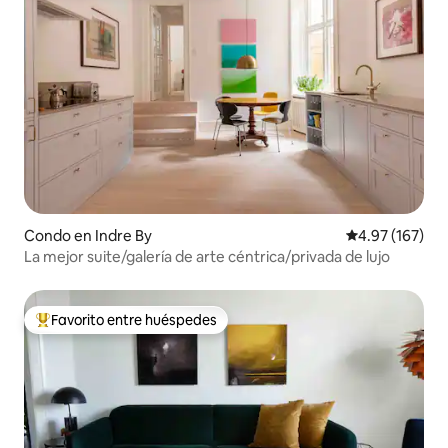
Condo en Indre By
Calificación p
4.97 (167)
La mejor suite/galería de arte céntrica/privada de lujo
Favorito entre huéspedes
Favorito entre huéspedes preferido