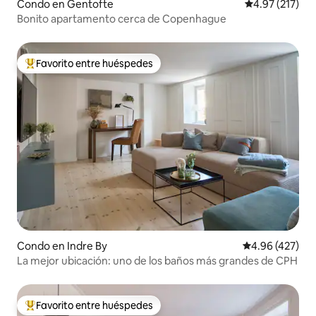
Condo en Gentofte
Calificación p
4.97 (217)
Bonito apartamento cerca de Copenhague
Favorito entre huéspedes
Favorito entre huéspedes preferido
Condo en Indre By
Calificación pr
4.96 (427)
La mejor ubicación: uno de los baños más grandes de CPH
Favorito entre huéspedes
Favorito entre huéspedes preferido