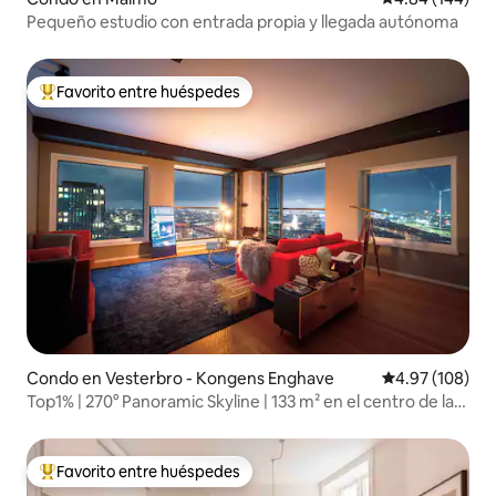
Pequeño estudio con entrada propia y llegada autónoma
Favorito entre huéspedes
Favorito entre huéspedes preferido
Condo en Vesterbro - Kongens Enghave
Calificación pr
4.97 (108)
Top1% | 270° Panoramic Skyline | 133 m² en el centro de la
ciudad
Favorito entre huéspedes
Favorito entre huéspedes preferido