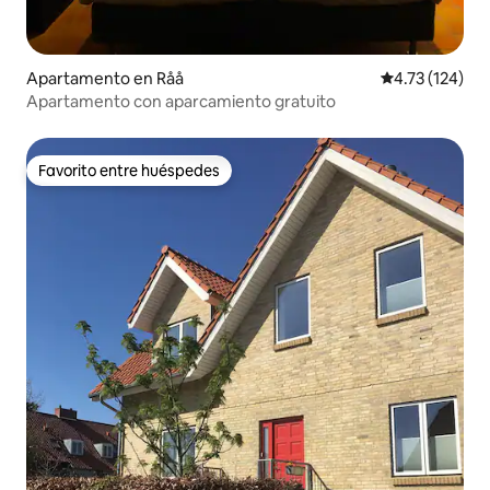
Apartamento en Råå
Calificación p
4.73 (124)
Apartamento con aparcamiento gratuito
Favorito entre huéspedes
Favorito entre huéspedes