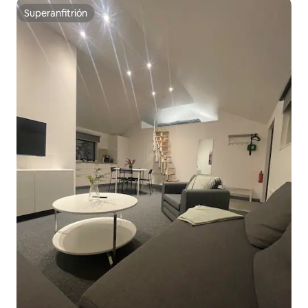
Superanfitrión
Superanfitrión