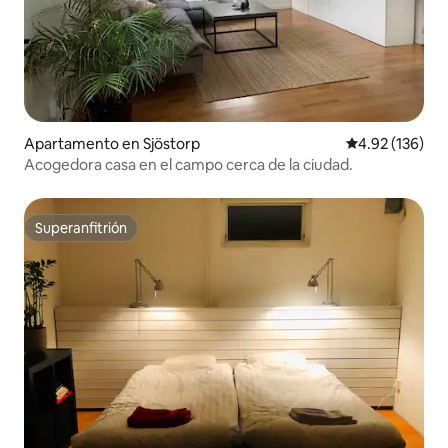
Apartamento en Sjöstorp
Calificación p
4.92 (136)
Acogedora casa en el campo cerca de la ciudad.
Superanfitrión
Superanfitrión