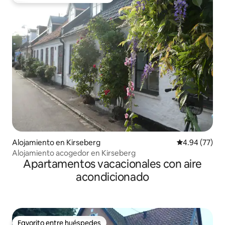
Favorito entre huéspedes preferido
Alojamiento en Kirseberg
Calificación p
4.94 (77)
Alojamiento acogedor en Kirseberg
Apartamentos vacacionales con aire
acondicionado
Favorito entre huéspedes