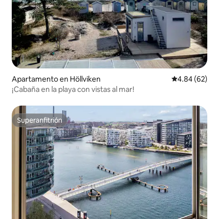
Apartamento en Höllviken
Calificación p
4.84 (62)
¡Cabaña en la playa con vistas al mar!
Superanfitrión
Superanfitrión