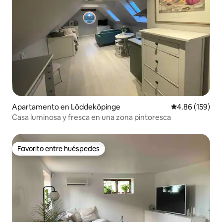
Apartamento en Löddeköpinge
Calificación pr
4.86 (159)
Casa luminosa y fresca en una zona pintoresca
Favorito entre huéspedes
Favorito entre huéspedes