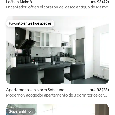
Loft en Malmö
Calificación 
4.93 (42)
Encantador loft en el corazón del casco antiguo de Malmö
Favorito entre huéspedes
Favorito entre huéspedes
Apartamento en Norra Sofielund
Calificación p
4.93 (28)
Moderno y acogedor apartamento de 3 dormitorios cerca
del centro
Superanfitrión
Superanfitrión