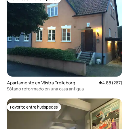
Favorito entre huéspedes
Apartamento en Västra Trelleborg
Calificación pr
4.88 (267)
Sótano reformado en una casa antigua
Favorito entre huéspedes
Favorito entre huéspedes