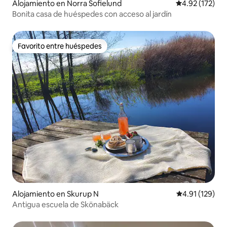
Alojamiento en Norra Sofielund
Calificación p
4.92 (172)
Bonita casa de huéspedes con acceso al jardín
Favorito entre huéspedes
Favorito entre huéspedes
Alojamiento en Skurup N
Calificación p
4.91 (129)
Antigua escuela de Skönabäck