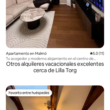
Apartamento en Malmö
Calificación
5.0 (11)
Tu acogedor y moderno alojamiento en el centro de
Otros alquileres vacacionales excelentes
Malmö
cerca de Lilla Torg
Favorito entre huéspedes
Favorito entre huéspedes