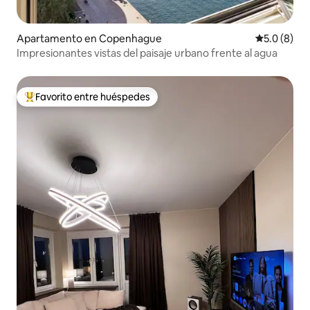
Apartamento en Copenhague
Calificació
5.0 (8)
Impresionantes vistas del paisaje urbano frente al agua
Favorito entre huéspedes
Favorito entre huéspedes preferido