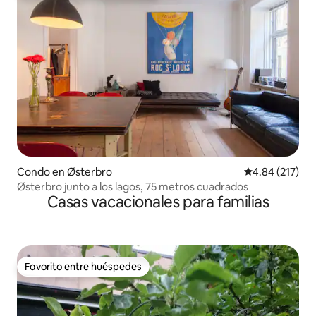
Condo en Østerbro
Calificación p
4.84 (217)
Østerbro junto a los lagos, 75 metros cuadrados
Casas vacacionales para familias
Favorito entre huéspedes
Favorito entre huéspedes