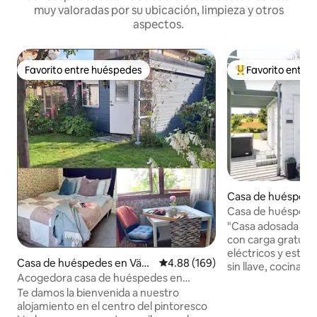
muy valoradas por su ubicación, limpieza y otros
aspectos.
Favorito entre huéspedes
Favorito entre
Favorito entre huéspedes
Favorito entre hu
Casa de huéspedes
anstorp
Casa de huéspede
gratuita - Cerca 
"Casa adosada de
con carga gratuita
eléctricos y estacionam
Casa de huéspedes en Väst
Calificación promedio: 4.88 de 5
4.88 (169)
sin llave, cocina 
er
Acogedora casa de huéspedes en
con microondas,
Limhamn
Te damos la bienvenida a nuestro
refrigerador/cong
alojamiento en el centro del pintoresco
inducción, tostado