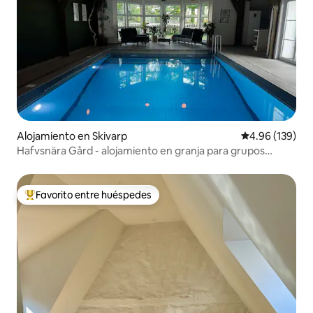
Alojamiento en Skivarp
Calificación pr
4.96 (139)
Hafvsnära Gård - alojamiento en granja para grupos
grandes
Favorito entre huéspedes
Favorito entre huéspedes preferido