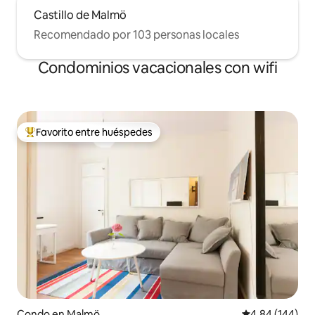
Castillo de Malmö
Recomendado por 103 personas locales
Condominios vacacionales con wifi
Favorito entre huéspedes
Favorito entre huéspedes preferido
Condo en Malmö
Calificación pr
4.84 (144)