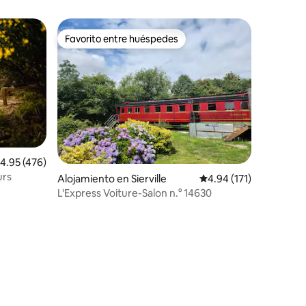
Favorito entre huéspedes
Favorito entre huéspedes
alificación promedio: 4.95 de 5, 476 reseñas
4.95 (476)
urs
Alojamiento en Sierville
Calificación promedio: 
4.94 (171)
L'Express Voiture-Salon n.° 14630