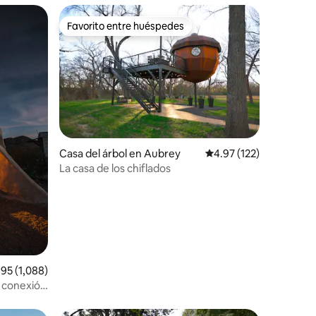
Favorito entre huéspedes
rido
Favorito entre huéspedes
Casa del árbol en Aubrey
Calificación promedio: 
4.97 (122)
La casa de los chiflados
ificación promedio: 4.95 de 5, 1,088 reseñas
.95 (1,088)
 conexión