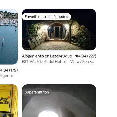
Favorito entre huéspedes
Favorito entre huéspedes
Alojamiento en Lapeyrugue
Calificación promedio: 
4.94 (227)
ESTIVA: El Loft del Hobbit - Vista / Spa /
Piscina
alificación promedio: 4.84 de 5, 179 reseñas
4.84 (179)
eligente
Superanfitrión
Superanfitrión