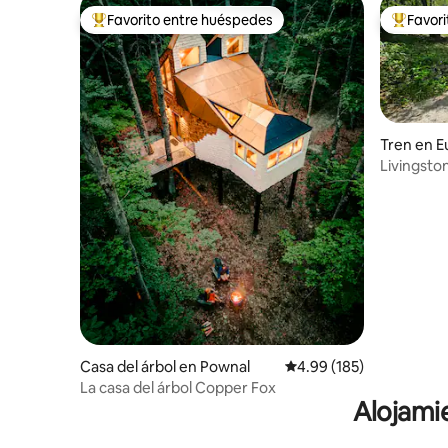
Favorito entre huéspedes
Favor
Favorito entre huéspedes preferido
Favorito
Tren en E
Livingsto
privado
Casa del árbol en Pownal
Calificación promedio: 
4.99 (185)
La casa del árbol Copper Fox
Alojamie