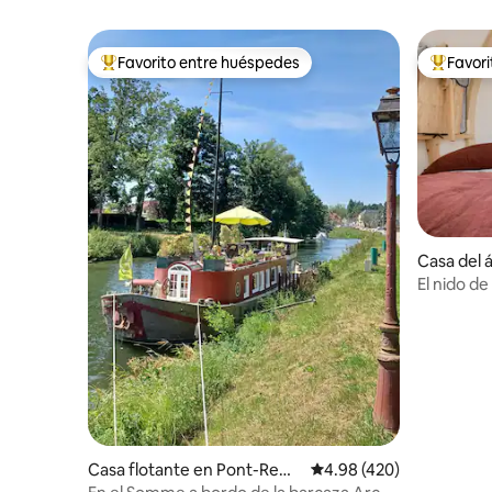
Favorito entre huéspedes
Favor
Favorito entre huéspedes preferido
Favorito
Casa del 
El nido de
Casa flotante en Pont-Rem
Calificación promedio: 
4.98 (420)
y