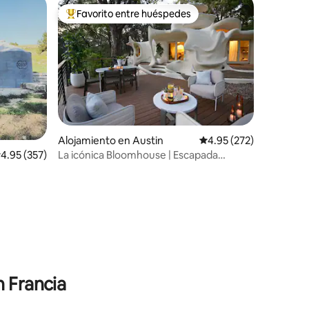
Favorito entre huéspedes
Favorito entre huéspedes preferido
Alojamiento en Austin
Calificación promedio: 
4.95 (272)
alificación promedio: 4.95 de 5, 357 reseñas
4.95 (357)
La icónica Bloomhouse | Escapada
romántica en Austin
n Francia