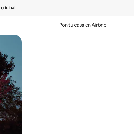
 original
Pon tu casa en Airbnb
o o desliza el dedo.