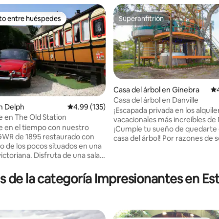
ito entre huéspedes
Superanfitrión
 entre huéspedes preferido
Superanfitrión
Casa del árbol en Ginebra
Ca
Casa del árbol en Danville
n Delph
Calificación promedio: 4.99 de 5, 135 reseñas
4.99 (135)
¡Escapada privada en los alquile
e en The Old Station
4.93 de 5, 950 reseñas
vacacionales más increíbles de N
 en el tiempo con nuestro
¡Cumple tu sueño de quedarte
GWR de 1895 restaurado con
casa del árbol! Por razones de seguridad,
no de los pocos situados en una
este lugar es solo para adultos.
ictoriana. Disfruta de una sala
permiten niños ni mascotas. La 
bellamente amueblada, baño,
árbol tiene un ascensor de tro
mericana y una cómoda cama
s de la categoría Impresionantes en Es
árbol, ducha privada, aire acon
tiza una noche de sueño
e inodoro real en el interior pa
. Situado en Saddleworth,
puedas traer tu pareja(aquí no 
r sus pintorescas rutas a pie y
inodoro de compost). Esta yurt
rescos pueblos. Muy cerca
pies tiene iluminación decorati