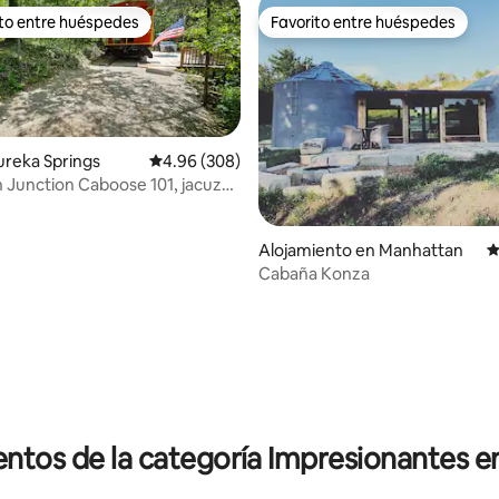
ito entre huéspedes
Favorito entre huéspedes
 entre huéspedes preferido
Favorito entre huéspedes
ureka Springs
Calificación promedio: 4.96 de 5, 308 reseñas
4.96 (308)
n Junction Caboose 101, jacuzzi
Alojamiento en Manhattan
C
Cabaña Konza
4.99 de 5, 185 reseñas
ntos de la categoría Impresionantes e