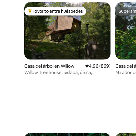
Favorito entre huéspedes
Superanf
Favorito entre huéspedes preferido
Superanf
Casa del árbol en Willow
Calificación promedio: 4
4.96 (869)
Casa del 
Willow Treehouse: aislada, única,
Mirador d
romántica