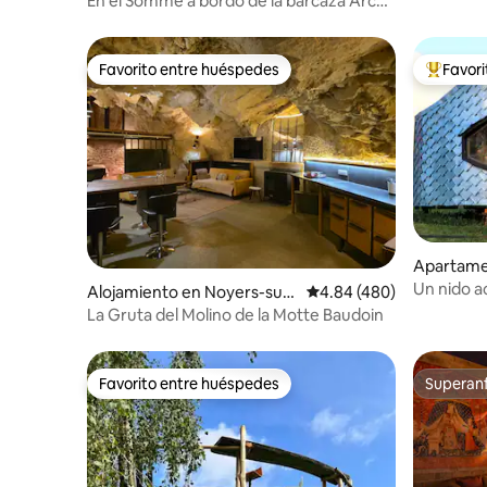
En el Somme a bordo de la barcaza Arche
de Noé
Favorito entre huéspedes
Favor
Favorito entre huéspedes
Favorito
Apartame
r-Arman
Un nido a
Alojamiento en Noyers-sur-
Calificación promedio: 
4.84 (480)
Cher
La Gruta del Molino de la Motte Baudoin
Favorito entre huéspedes
Superanf
Favorito entre huéspedes
Superanf