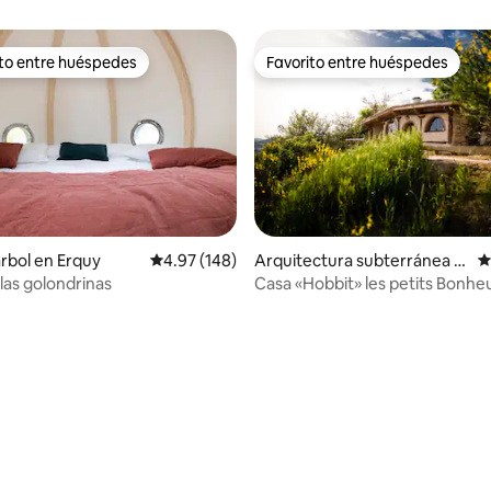
ito entre huéspedes
Favorito entre huéspedes
 entre huéspedes preferido
Favorito entre huéspedes
árbol en Erquy
Calificación promedio: 4.97 de 5, 148 reseñas
4.97 (148)
Arquitectura subterránea e
C
n Saint-Affrique
 las golondrinas
Casa «Hobbit» les petits Bonhe
4.98 de 5, 420 reseñas