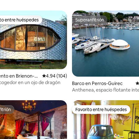
ito entre huéspedes
Superanfitrión
 entre huéspedes preferido
Superanfitrión
nto en Brienon-su
Calificación promedio: 4.94 de 5, 104 reseñas
4.94 (104)
çon
cogedor en un ojo de dragón
4.84 de 5, 480 reseñas
Barco en Perros-Guirec
C
Anthenea, espacio flotante int
itrión
Favorito entre huéspedes
itrión
Favorito entre huéspedes