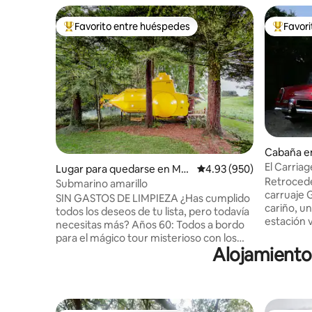
Favorito entre huéspedes
Favor
Favorito entre huéspedes preferido
Favorito
Cabaña e
El Carriag
Lugar para quedarse en Mar
Calificación promedio: 
4.93 (950)
Retrocede
ton
Submarino amarillo
carruaje 
SIN GASTOS DE LIMPIEZA ¿Has cumplido
cariño, u
todos los deseos de tu lista, pero todavía
estación v
necesitas más? Años 60: Todos a bordo
de estar 
para el mágico tour misterioso con los
cocina a
Alojamiento
Beatles y su submarino amarillo,
que garan
impulsado por el amor; porque eso es lo
reparador
que hace que el mundo gire. Escenario
famoso po
de superpotencia de la Guerra Fría: «La
sus pinto
caza de octubre rojo» te pone a cargo de