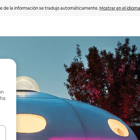
e de la información se tradujo automáticamente. 
Mostrar en el idioma
un
cha
n las teclas de flecha hacia arriba y hacia abajo o explora con el tact