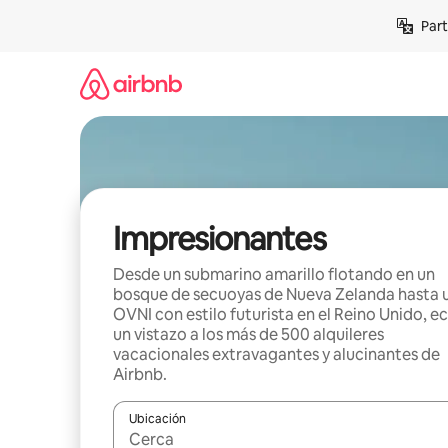
Omite
Part
el
contenido
Impresionantes
Desde un submarino amarillo flotando en un
bosque de secuoyas de Nueva Zelanda hasta 
OVNI con estilo futurista en el Reino Unido, e
un vistazo a los más de 500 alquileres
vacacionales extravagantes y alucinantes de
Airbnb.
Ubicación
Cuando los resultados estén disponibles, navega co