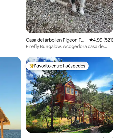
Casa del árbol en Pigeon For
Calificación promedio: 
4.99 (521)
ge
Firefly Bungalow. Acogedora casa de
huéspedes en un árbol.
Favorito entre huéspedes
Favorito entre huéspedes preferido