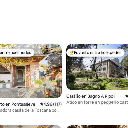
4.99 de 5, 159 reseñas
 entre huéspedes
Favorito entre huéspedes
 entre huéspedes
Favorito entre huéspedes prefe
Castillo en Bagno A Ripoli
C
Ático en torre en pequeño casti
o: 5 de 5, 113 reseñas
to en Pontassieve
Calificación promedio: 4.96 de 5, 117 reseñas
4.96 (117)
de Florencia
adora casita de la Toscana con
as impresionantes