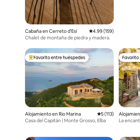
Cabaña en Cerreto d'Esi
Calificación promedio: 
4.99 (159)
Chalet de montaña de piedra y madera.
Favorito entre huéspedes
Favorito
Favorito entre huéspedes preferido
Favorito
Alojamiento en Rio Marina
Calificación promedi
5 (113)
Alojamien
Casa del Capitán | Monte Grosso, Elba
La encant
unas vist