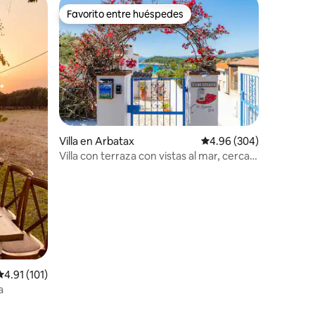
Favorito entre huéspedes
Favorito entre huéspedes
Villa en Arbatax
Calificación promedio: 
4.96 (304)
Villa con terraza con vistas al mar, cerca
de una playa de arena
Calificación promedio: 4.91 de 5, 101 reseñas
4.91 (101)
a