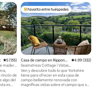
Alojamie
Favorito entre huéspedes
Favor
rido
Favorito entre huéspedes preferido
Favorit
SPA priva
alojamien
✨ Nel cuo
Borgo è u
coppie c
con priva
accompag
Jacuzzi, s
Suite kin
75” 🛋️ D
artigiana
k
Calificación promedio: 5 de 5, 155 reseñas
5 (155)
Casa de campo en Ripponde
Calificación promedio: 
4.99 (332)
panoramiche
n
per anniv
de madera
Seamstress Cottage | Vistas
weekend 
panorámicas al valle
era,
Ven y descubre todo lo que Yorkshire
tutta tua
 rincón de
tiene para ofrecer en esta casa de
e algo del
campo bellamente renovada con
Esta es
magníficas vistas sobre el campo que se
, y
hizo famosa por «Gentleman Jack» y
leza y la
«Happy Valley». Esta impresionante casa
esperamos
de campo de piedra construida a mitad
baña ha
de la terraza se encuentra a un corto
mueblada
paseo del deseable pueblo de