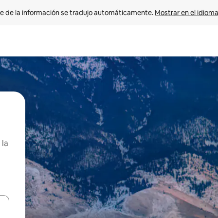
e de la información se tradujo automáticamente. 
Mostrar en el idioma
 la
n las teclas de flecha hacia arriba y hacia abajo o explora con el tact