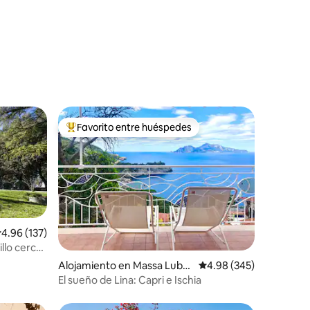
Favorito entre huéspedes
rido
Favorito entre huéspedes preferido
alificación promedio: 4.96 de 5, 137 reseñas
4.96 (137)
llo cerca
Alojamiento en Massa Lubre
Calificación promedio: 
4.98 (345)
nse
El sueño de Lina: Capri e Ischia