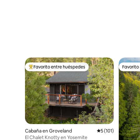
Zion
Favorito entre huéspedes
Favorito
Favorito entre huéspedes preferido
Favorito
Cabaña en Groveland
Calificación promedi
5 (101)
El Chalet Knotty en Yosemite