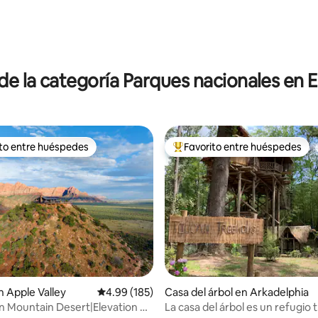
4.98 de 5, 182 reseñas
de la categoría Parques nacionales en 
ito entre huéspedes
Favorito entre huéspedes
 entre huéspedes preferido
Favorito entre huéspedes prefe
4.98 de 5, 122 reseñas
 Apple Valley
Calificación promedio: 4.99 de 5, 185 reseñas
4.99 (185)
Casa del árbol en Arkadelphia
n Mountain Desert|Elevation 40
La casa del árbol es un refugio 