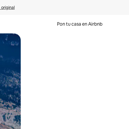
 original
Pon tu casa en Airbnb
o o desliza el dedo.