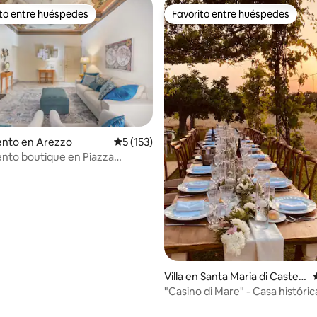
ito entre huéspedes
Favorito entre huéspedes
 entre huéspedes preferido
Favorito entre huéspedes
nto en Arezzo
Calificación promedio: 5 de 5, 153 reseñas
5 (153)
nto boutique en Piazza
Villa en Santa Maria di Castell
abate
"Casino di Mare" - Casa históric