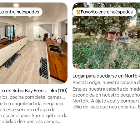
ito entre huéspedes
Favorito entre huéspedes
 entre huéspedes preferido
Favorito entre huéspedes prefe
Lugar para quedarse en Norfol
Postal Lodge: nuestra cabaña 
única...
Esta es nuestra cabaña de mad
to en Subic Bay Freep
Calificación promedio: 5 de 5, 110 reseñas
5 (110)
escondida en nuestro pequeño
rios, cocina completa, camas
Norfolk. Alójate aquí y compart
ng, sillón de masaje
e la tranquilidad y la elegancia
idilio del país que nos encanta. 
n este sereno refugio de
una posición tranquila y remota
ndinava. Sumérgete en la
atesoramos el espacio, la natura
modidad de nuestras camas
paz que estamos rodeados, y 
ing», diseñadas para
o: 5 de 5, 115 reseñas
que tú también lo hagas. La ca
nar la máxima relajación
sido construida, equipada y a
 un día de exploración. Los