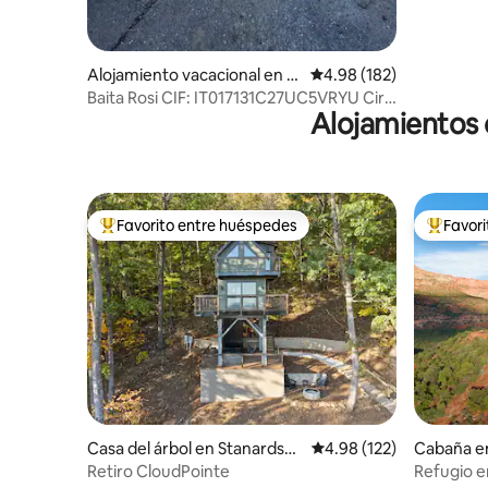
Alojamiento vacacional en P
Calificación promedio: 
4.98 (182)
erdonico
Baita Rosi CIF: IT017131C27UC5VRYU Cir:
Alojamientos 
01713100002
Favorito entre huéspedes
Favor
Favorito entre huéspedes preferido
Favorito
Casa del árbol en Stanardsvill
Calificación promedio: 
4.98 (122)
Cabaña en
e
Retiro CloudPointe
Refugio e