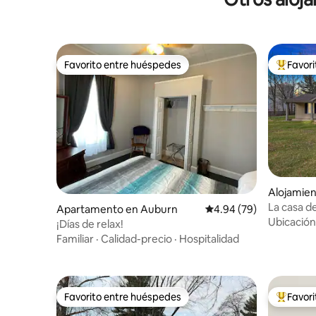
Favorito entre huéspedes
Favor
Favorito entre huéspedes
Favorito
Alojamien
La casa d
Apartamento en Auburn
Calificación promedio:
4.94 (79)
Ubicación
¡Días de relax!
Familiar
·
Calidad-precio
·
Hospitalidad
Favorito entre huéspedes
Favor
Favorito entre huéspedes
Favorito