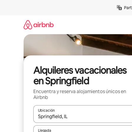
Omite
Part
el
contenido
Alquileres vacacionales
en Springfield
Encuentra y reserva alojamientos únicos en
Airbnb
Ubicación
Cuando los resultados estén disponibles, navega co
Llegada