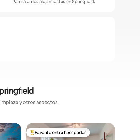
Parrilla en los alojamientos en Springfield.
pringfield
limpieza y otros aspectos.
Apartame
Favorito entre huéspedes
Favor
rido
Favorito entre huéspedes preferido
Favorit
Apartame