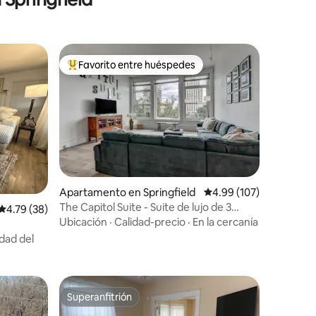
Favorito entre huéspedes
Favorito entre huéspedes preferido
Apartamento en Springfield
Calificación promedio: 
4.99 (107)
The Capitol Suite - Suite de lujo de 3
Calificación promedio: 4.79 de 5, 38 reseñas
4.79 (38)
dormitorios
Ubicación
·
Calidad-precio
·
En la cercanía
idad del
Superanfitrión
rido
Superanfitrión