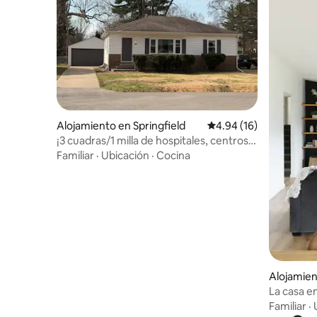
Alojamiento en Springfield
Calificación promedio:
4.94 (16)
¡3 cuadras/1 milla de hospitales, centros,
deportes y tiendas!
Familiar
·
Ubicación
·
Cocina
Alojamien
La casa e
Familiar
·