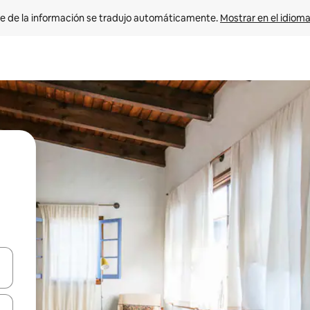
e de la información se tradujo automáticamente. 
Mostrar en el idioma
n las teclas de flecha hacia arriba y hacia abajo o explora con el tact