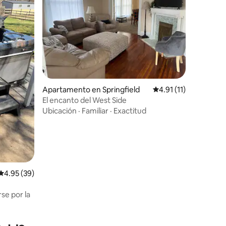
Apartamento en Springfield
Calificación promedio
4.91 (11)
El encanto del West Side
Ubicación
·
Familiar
·
Exactitud
Calificación promedio: 4.95 de 5, 39 reseñas
4.95 (39)
se por la