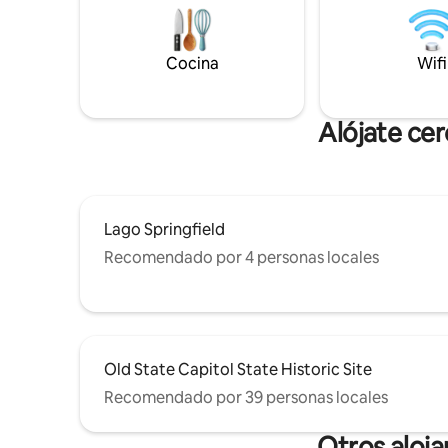
abierto con un pabellón cubierto y
parque infantil. Los campos de pelota UIS
están a poca distancia a pie. Ofrecemos
una cocina completa, lavadora secadora
Cocina
Wifi
y un garaje para 2 autos.
Alójate cer
Lago Springfield
Recomendado por 4 personas locales
Old State Capitol State Historic Site
Recomendado por 39 personas locales
Otros aloja