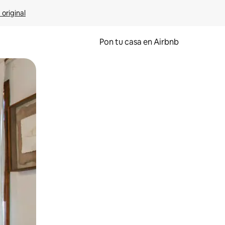
 original
Pon tu casa en Airbnb
o o desliza el dedo.