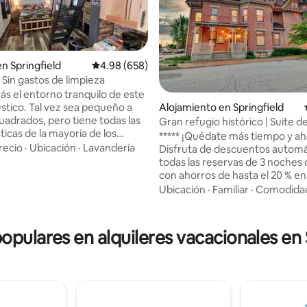
en Springfield
Calificación promedio: 4.98 de 5, 658 reseñas
4.98 (658)
 Sin gastos de limpieza
rás el entorno tranquilo de este
z sea pequeño a
Alojamiento en Springfield
cuadrados, pero tiene todas las
Gran refugio histórico | Suite de
ticas de la mayoría de los
dormitorios | Confort moderno
***** ¡Quédate más tiempo y ah
 4.81 de 5, 77 reseñas
con una cama tamaño queen y
recio
·
Ubicación
·
Lavandería
Disfruta de descuentos automá
en el loft. Ubicado cerca
todas las reservas de 3 noches 
 de Springfield, IL y muchas
con ahorros de hasta el 20 % en
s de Abraham Lincoln. Los
mensuales. ¡Tu escapada perfe
Ubicación
·
Familiar
·
Comodida
 menudo caminan alrededor de
de mejorar aún más! ***** Experimenta la
dad, que está en una tranquila
elegancia histórica en The Bre
 sin salida. La cocina tiene
Adéntrate en un pedazo de hist
populares en alquileres vacacionales en 
lo necesario para cocinar.
The Bressmer, una impresiona
allas, jabón, champú y
mansión victoriana de estilo 
onales. También puedes
situada en el corazón de Old Ar
x, Hulu y Disney.
Hill de Springfield. Construido 
este monumento histórico naci
ofrece a los huéspedes una est