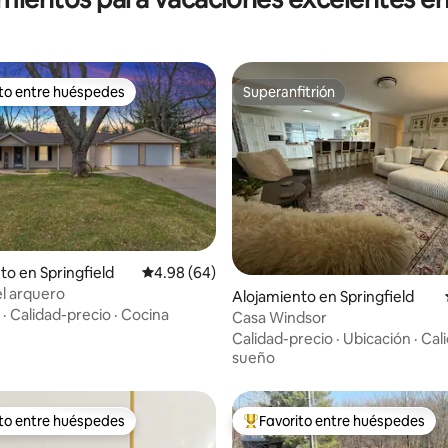
ito entre huéspedes
Superanfitrión
 entre huéspedes preferido
Superanfitrión
to en Springfield
Calificación promedio: 4.98 de 5, 64 reseñas
4.98 (64)
el arquero
 4.94 de 5, 79 reseñas
Alojamiento en Springfield
·
Calidad-precio
·
Cocina
Casa Windsor
Calidad-precio
·
Ubicación
·
Cal
sueño
ito entre huéspedes
Favorito entre huéspedes
 entre huéspedes preferido
Favorito entre huéspedes prefe