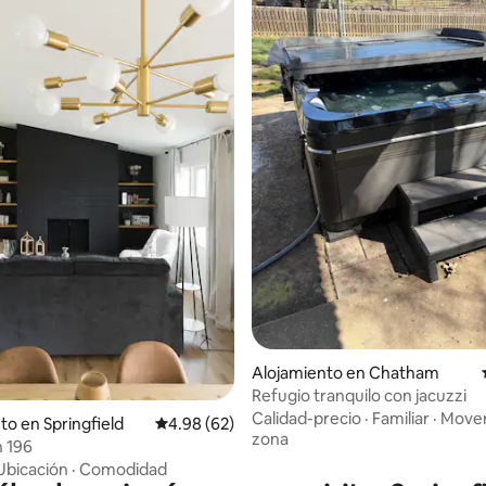
 4.94 de 5, 16 reseñas
Alojamiento en Chatham
Refugio tranquilo con jacuzzi
Calidad-precio
·
Familiar
·
Mover
to en Springfield
Calificación promedio: 4.98 de 5, 62 reseñas
4.98 (62)
zona
n 196
Ubicación
·
Comodidad