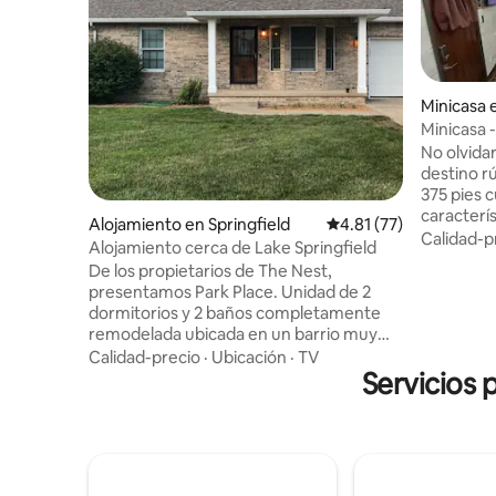
Minicasa 
Minicasa -
No olvida
destino rústico. Tal ve
375 pies 
caracterís
Alojamiento en Springfield
Calificación promedio:
4.81 (77)
hoteles 
Calidad-p
Alojamiento cerca de Lake Springfield
una cama doble 
De los propietarios de The Nest,
del centro
presentamos Park Place. Unidad de 2
atraccione
dormitorios y 2 baños completamente
ciervos a
remodelada ubicada en un barrio muy
la propie
tranquilo en Franklin Park, cerca de Lake
Calidad-precio
·
Ubicación
·
TV
calle residencial
Springfield. Amplia unidad espaciosa con
Servicios 
casi todo 
techos abovedados, una chimenea de
Muchas to
gas y terraza privada y parrilla. El baño
almohadas adici
principal tiene una bañera de
ver Netfli
hidromasaje de azulejos personalizada.
Estás a pocos pasos de un gran parque