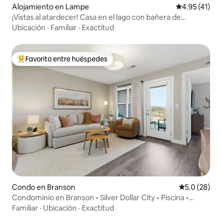
Alojamiento en Lampe
Calificación 
4.95 (41)
¡Vistas al atardecer! Casa en el lago con bañera de
hidromasaje en Table Rock
Ubicación
·
Familiar
·
Exactitud
Favorito entre huéspedes
Favorito entre huéspedes preferido
Condo en Branson
Calificación
5.0 (28)
Condominio en Branson • Silver Dollar City • Piscina •
Juegos
Familiar
·
Ubicación
·
Exactitud