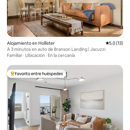
Alojamiento en Hollister
Calificación
5.0 (13)
A 3 minutos en auto de Branson Landing | Jacuzzi
Familiar
·
Ubicación
·
En la cercanía
Favorito entre huéspedes
Favorito entre huéspedes preferido