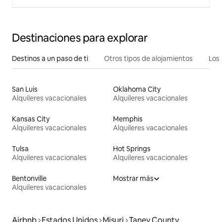
Destinaciones para explorar
Destinos a un paso de ti
Otros tipos de alojamientos
Los 
San Luis
Oklahoma City
Alquileres vacacionales
Alquileres vacacionales
Kansas City
Memphis
Alquileres vacacionales
Alquileres vacacionales
Tulsa
Hot Springs
Alquileres vacacionales
Alquileres vacacionales
Bentonville
Mostrar más
Alquileres vacacionales
Airbnb
Estados Unidos
Misuri
Taney County