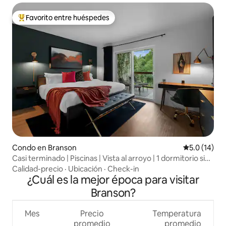
Favorito entre huéspedes
Favorito entre huéspedes preferido
Condo en Branson
Calificación
5.0 (14)
Casi terminado | Piscinas | Vista al arroyo | 1 dormitorio sin
escaleras
Calidad-precio
·
Ubicación
·
Check-in
¿Cuál es la mejor época para visitar
Branson?
Mes
Precio
Temperatura
promedio
promedio