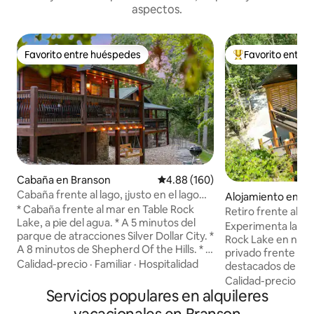
aspectos.
Favorito entre huéspedes
Favorito entre
Favorito entre huéspedes
Favorito entre hu
Cabaña en Branson
Calificación promedio: 4.88 de 5
4.88 (160)
Cabaña frente al lago, ¡justo en el lago
Alojamiento en 
Table Rock!
* Cabaña frente al mar en Table Rock
Retiro frente al la
Lake, a pie del agua. * A 5 minutos del
piscina de agua frí
Experimenta la bel
parque de atracciones Silver Dollar City. *
Rock Lake en nuest
A 8 minutos de Shepherd Of the Hills. * A
privado frente al 
15 minutos del Branson Landing. * Vistas
Calidad-precio
·
Familiar
·
Hospitalidad
destacados de la 
al lago desde el porche. * Muelle de
privado, piscina de
Calidad-precio
·
Ub
natación para pescar/nadar. * Kayaks
Servicios populares en alquileres
Terraza privada co
proporcionados en el muelle. * Las
alta velocidad Star