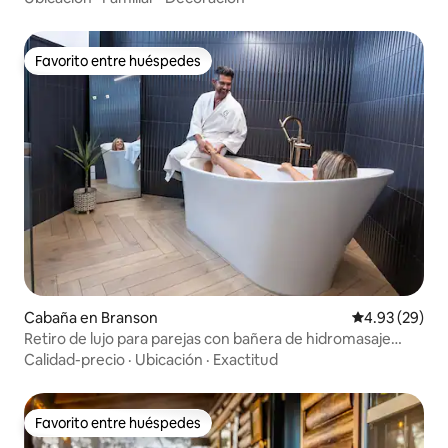
Favorito entre huéspedes
Favorito entre huéspedes
Cabaña en Branson
Calificación p
4.93 (29)
Retiro de lujo para parejas con bañera de hidromasaje
privada
Calidad-precio
·
Ubicación
·
Exactitud
Favorito entre huéspedes
Favorito entre huéspedes