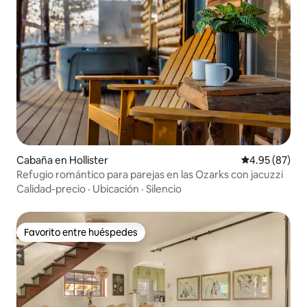
Cabaña en Hollister
Calificación p
4.95 (87)
Refugio romántico para parejas en las Ozarks con jacuzzi
Calidad-precio
·
Ubicación
·
Silencio
Favorito entre huéspedes
Favorito entre huéspedes