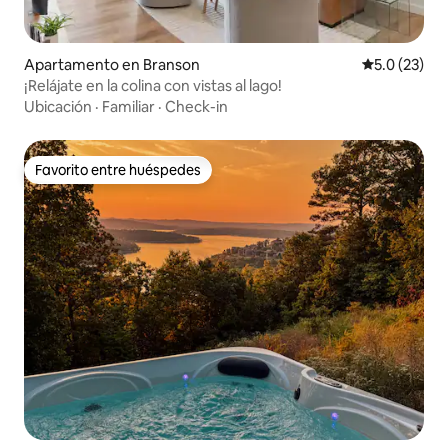
Apartamento en Branson
Calificación
5.0 (23)
¡Relájate en la colina con vistas al lago!
Ubicación
·
Familiar
·
Check-in
Favorito entre huéspedes
Favorito entre huéspedes