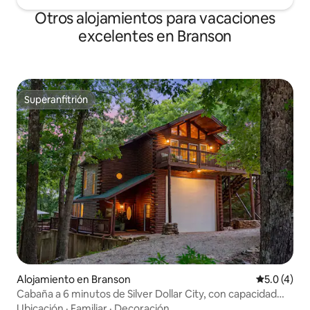
Otros alojamientos para vacaciones
excelentes en Branson
Superanfitrión
Superanfitrión
Alojamiento en Branson
Calificació
5.0 (4)
Cabaña a 6 minutos de Silver Dollar City, con capacidad
para 6 personas
Ubicación
·
Familiar
·
Decoración