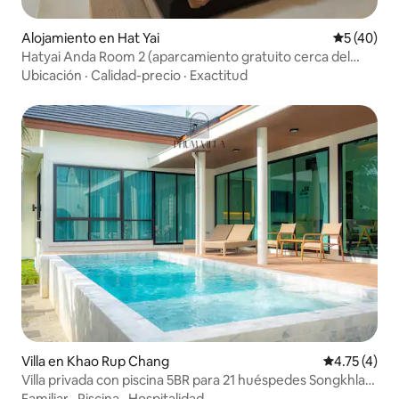
Alojamiento en Hat Yai
Calificaci
5 (40)
Hatyai Anda Room 2 (aparcamiento gratuito cerca del
centro comercial Le Garden)
Ubicación
·
Calidad-precio
·
Exactitud
Villa en Khao Rup Chang
Calificación
4.75 (4)
Villa privada con piscina 5BR para 21 huéspedes Songkhla
City
Familiar
·
Piscina
·
Hospitalidad