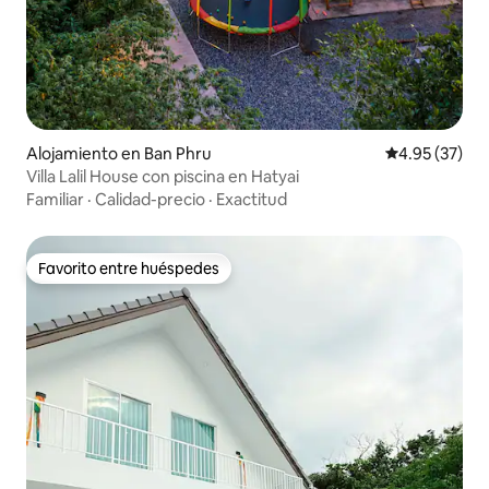
Alojamiento en Ban Phru
Calificación 
4.95 (37)
Villa Lalil House con piscina en Hatyai
Familiar
·
Calidad-precio
·
Exactitud
Favorito entre huéspedes
Favorito entre huéspedes