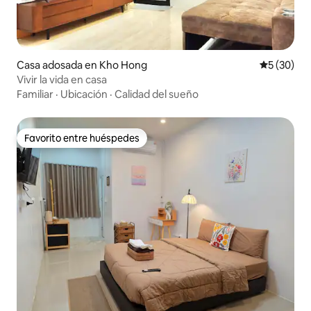
Casa adosada en Kho Hong
Calificaci
5 (30)
Vivir la vida en casa
Familiar
·
Ubicación
·
Calidad del sueño
Favorito entre huéspedes
Favorito entre huéspedes