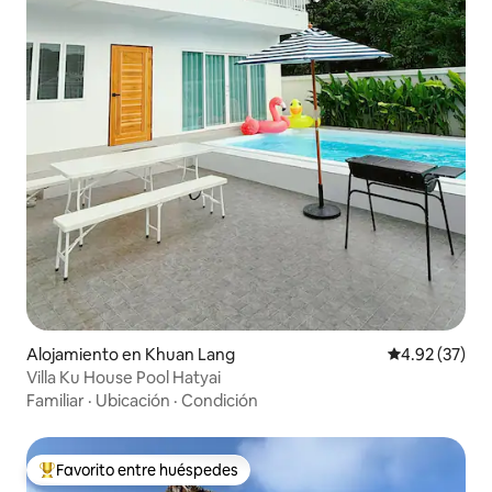
Alojamiento en Khuan Lang
Calificación 
4.92 (37)
Villa Ku House Pool Hatyai
Familiar
·
Ubicación
·
Condición
Favorito entre huéspedes
Favorito entre huéspedes preferido