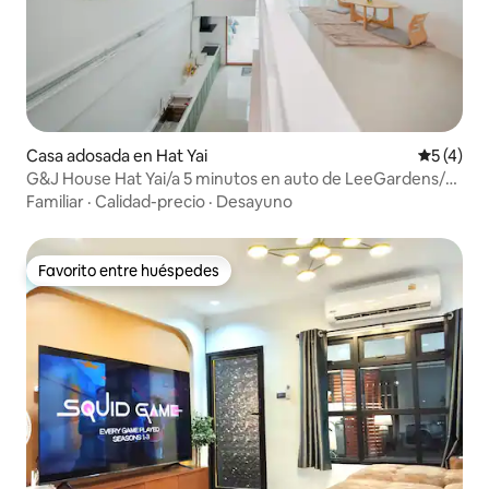
Casa adosada en Hat Yai
Calificac
5 (4)
G&J House Hat Yai/a 5 minutos en auto de LeeGardens/a 1
minuto de BigC
Familiar
·
Calidad-precio
·
Desayuno
Favorito entre huéspedes
Favorito entre huéspedes