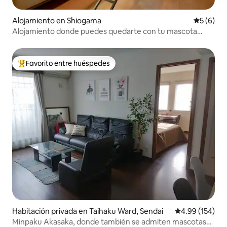
Alojamiento en Shiogama
Calificac
5 (6)
Alojamiento donde puedes quedarte con tu mascota
[Shōfuku-tei] | A 5 minutos a pie de la estación de Nishi-
Shiokama | Máximo 9 personas | Alojamiento privado |
Ideal como base para hacer turismo en Matsushima
Favorito entre huéspedes
Favorito entre huéspedes preferido
Habitación privada en Taihaku Ward, Sendai
Calificación pr
4.99 (154)
Minpaku Akasaka, donde también se admiten mascotas