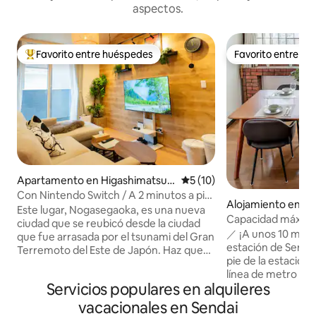
aspectos.
Favorito entre huéspedes
Favorito entre h
Favorito entre huéspedes preferido
Favorito entre h
Apartamento en Higashimatsus
Calificación promedio: 5 de 
5 (10)
hima
Con Nintendo Switch / A 2 minutos a pie
Alojamiento en Se
de la estación más cercana /
Este lugar, Nogasegaoka, es una nueva
Capacidad máxima 
Estacionamiento gratuito / 3
ciudad que se reubicó desde la ciudad
110 m² con 3 habita
／ ¡A unos 10 minut
habitaciones, sala y comedor / A 10
que fue arrasada por el tsunami del Gran
Préstamo hipoteca
estación de Sendai
minutos de la estación de Matsushima
Terremoto del Este de Japón. Haz que
unifamiliar | Zona t
pie de la estación
Kaigan / Alojamiento privado
tus vacaciones en familia sean más
Estacionamiento P1
línea de metro Tozai ＼ Situa
fáciles y agradables.Esta posada privada
Servicios populares en alquileres
10 minutos de la es
barrio residencial
de alquiler se creó a partir de ese deseo.
Ciudad de Sendai | 
Ward, ☆Sendai City
Amplio alquiler privado de 3LDK.Toda la
vacacionales en Sendai
madera de dos pis