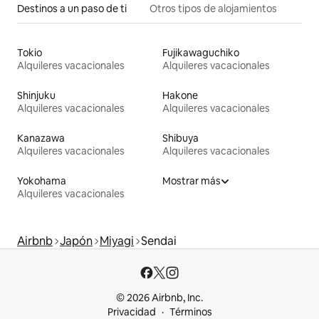
Destinos a un paso de ti
Otros tipos de alojamientos
Tokio
Fujikawaguchiko
Alquileres vacacionales
Alquileres vacacionales
Shinjuku
Hakone
Alquileres vacacionales
Alquileres vacacionales
Kanazawa
Shibuya
Alquileres vacacionales
Alquileres vacacionales
Yokohama
Mostrar más
Alquileres vacacionales
Airbnb
Japón
Miyagi
Sendai
© 2026 Airbnb, Inc.
Privacidad
Términos