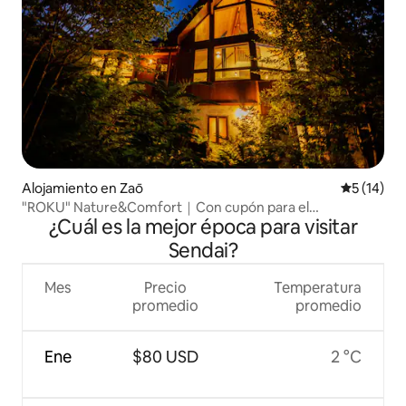
Alojamiento en Zaō
Calificaci
5 (14)
"ROKU" Nature&Comfort｜Con cupón para el
¿Cuál es la mejor época para visitar
restaurante｜Villas con jacuzzi｜Gaia Resort
Sendai?
Mes
Precio
Temperatura
promedio
promedio
Ene
$80 USD
2 °C