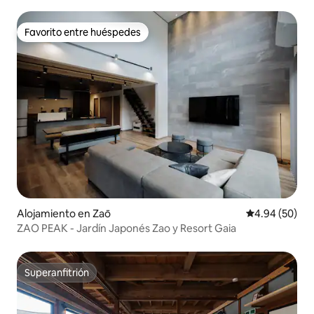
Favorito entre huéspedes
Favorito entre huéspedes
Alojamiento en Zaō
Calificación p
4.94 (50)
ZAO PEAK - Jardín Japonés Zao y Resort Gaia
Superanfitrión
Superanfitrión