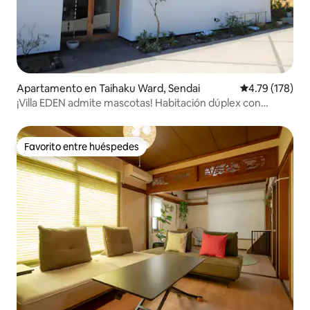
Apartamento en Taihaku Ward, Sendai
Calificación p
4.79 (178)
¡Villa EDEN admite mascotas! Habitación dúplex con
muebles de diseño
Favorito entre huéspedes
Favorito entre huéspedes