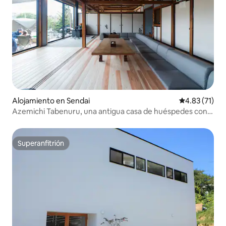
Alojamiento en Sendai
Calificación 
4.83 (71)
Azemichi Tabenuru, una antigua casa de huéspedes con
arrozales, fogatas y sauna
Superanfitrión
Superanfitrión