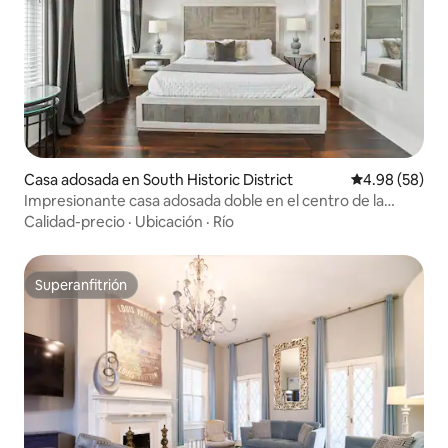
Casa adosada en South Historic District
Calificación p
4.98 (58)
Impresionante casa adosada doble en el centro de la
ciudad
Calidad-precio
·
Ubicación
·
Río
Superanfitrión
Superanfitrión