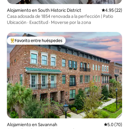
Alojamiento en South Historic District
Calificación 
4.95 (22)
Casa adosada de 1854 renovada a la perfección | Patio
Ubicación
·
Exactitud
·
Moverse por la zona
Favorito entre huéspedes
Favorito entre huéspedes preferido
Alojamiento en Savannah
Calificación
5.0 (70)