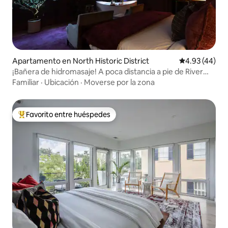
Apartamento en North Historic District
Calificación 
4.93 (44)
¡Bañera de hidromasaje! A poca distancia a pie de River
Street | Cama tamaño king |
Familiar
·
Ubicación
·
Moverse por la zona
Favorito entre huéspedes
Favorito entre huéspedes preferido