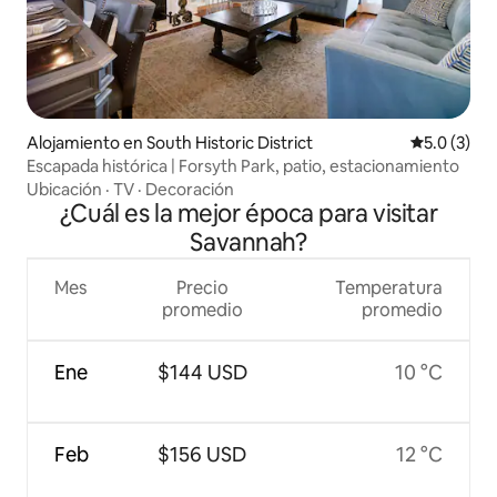
Alojamiento en South Historic District
Calificació
5.0 (3)
Escapada histórica | Forsyth Park, patio, estacionamiento
Ubicación
·
TV
·
Decoración
¿Cuál es la mejor época para visitar
Savannah?
Mes
Precio
Temperatura
promedio
promedio
Ene
$144 USD
10 °C
Feb
$156 USD
12 °C