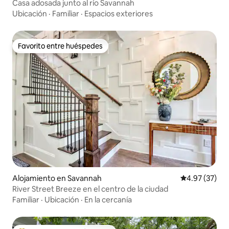
Casa adosada junto al río Savannah
Ubicación
·
Familiar
·
Espacios exteriores
Favorito entre huéspedes
Favorito entre huéspedes
Alojamiento en Savannah
Calificación 
4.97 (37)
River Street Breeze en el centro de la ciudad
Familiar
·
Ubicación
·
En la cercanía