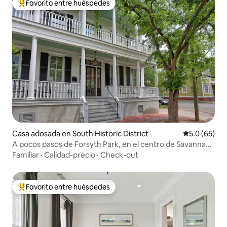
Favorito entre huéspedes
Favorito entre huéspedes preferido
Casa adosada en South Historic District
Calificación
5.0 (65)
A pocos pasos de Forsyth Park, en el centro de Savannah,
de lujo
Familiar
·
Calidad-precio
·
Check-out
Favorito entre huéspedes
Favorito entre huéspedes preferido