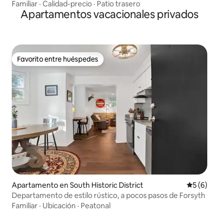
Familiar
·
Calidad-precio
·
Patio trasero
Apartamentos vacacionales privados
Favorito entre huéspedes
Favorito entre huéspedes
Apartamento en South Historic District
Calificac
5 (6)
Departamento de estilo rústico, a pocos pasos de Forsyth
Familiar
·
Ubicación
·
Peatonal