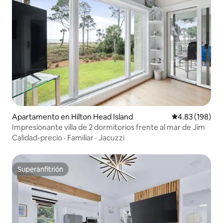
Apartamento en Hilton Head Island
Calificación pr
4.83 (198)
Impresionante villa de 2 dormitorios frente al mar de Jim
Calidad-precio
·
Familiar
·
Jacuzzi
Superanfitrión
Superanfitrión