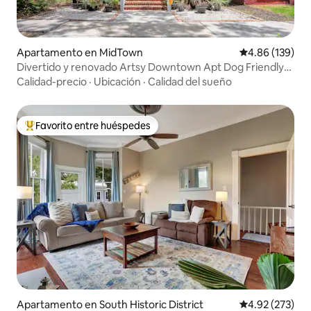
Apartamento en MidTown
Calificación pr
4.86 (139)
Divertido y renovado Artsy Downtown Apt Dog Friendly
wi
Calidad-precio
·
Ubicación
·
Calidad del sueño
Favorito entre huéspedes
Favorito entre huéspedes preferido
Apartamento en South Historic District
Calificación pr
4.92 (273)