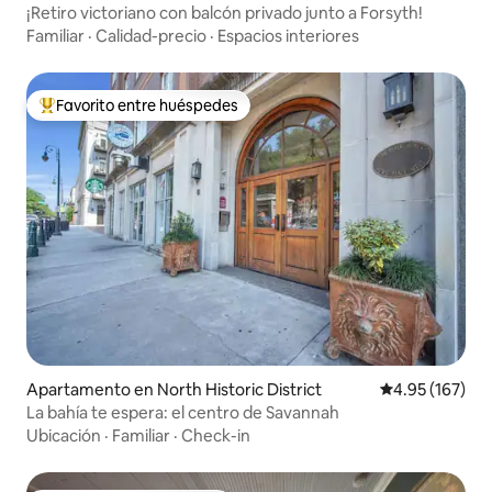
¡Retiro victoriano con balcón privado junto a Forsyth!
Familiar
·
Calidad-precio
·
Espacios interiores
Favorito entre huéspedes
Favorito entre huéspedes preferido
Apartamento en North Historic District
Calificación p
4.95 (167)
La bahía te espera: el centro de Savannah
Ubicación
·
Familiar
·
Check-in