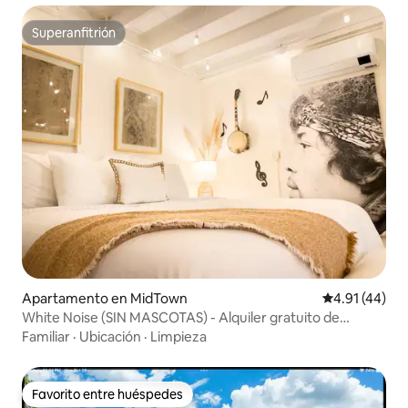
Superanfitrión
Superanfitrión
Apartamento en MidTown
Calificación 
4.91 (44)
White Noise (SIN MASCOTAS) - Alquiler gratuito de
bicicletas
Familiar
·
Ubicación
·
Limpieza
Favorito entre huéspedes
Favorito entre huéspedes