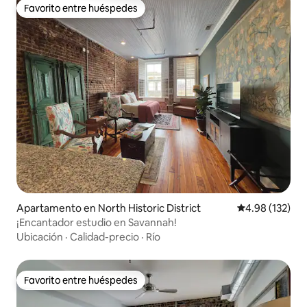
Favorito entre huéspedes
Favorito entre huéspedes
Apartamento en North Historic District
Calificación p
4.98 (132)
¡Encantador estudio en Savannah!
Ubicación
·
Calidad-precio
·
Río
Favorito entre huéspedes
Favorito entre huéspedes