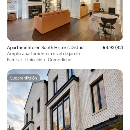
Apartamento en South Historic District
Calificación p
4.92 (92)
Amplio apartamento a nivel de jardín
Familiar
·
Ubicación
·
Comodidad
Superanfitrión
Superanfitrión