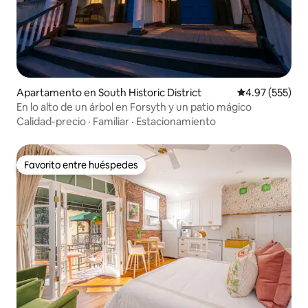
Apartamento en South Historic District
Calificación pr
4.97 (555)
En lo alto de un árbol en Forsyth y un patio mágico
Calidad-precio
·
Familiar
·
Estacionamiento
Favorito entre huéspedes
Favorito entre huéspedes