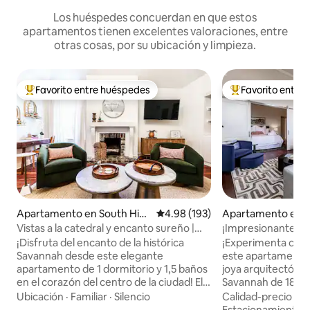
Los huéspedes concuerdan en que estos
apartamentos tienen excelentes valoraciones, entre
otras cosas, por su ubicación y limpieza.
Favorito entre huéspedes
Favorito entre
Favorito entre huéspedes preferido
Favorito entre hu
Apartamento en South Hist
Calificación promedio: 4.98 de 5
4.98 (193)
Apartamento en N
oric District
oric District
Vistas a la catedral y encanto sureño |
¡Impresionantes vis
Grand de 1 dormitorio
de 1857!
¡Disfruta del encanto de la histórica
¡Experimenta com
Savannah desde este elegante
este apartamento f
apartamento de 1 dormitorio y 1,5 baños
joya arquitectónic
en el corazón del centro de la ciudad! El
Savannah de 1857!
interior moderno, una cocina completa
espacioso refugio 
Ubicación
·
Familiar
·
Silencio
Calidad-precio
·
Ub
con comedor y un acogedor sofá cama
baño combina detal
Estacionamiento