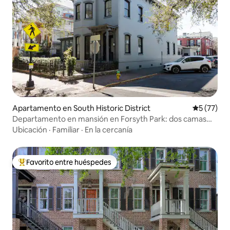
Apartamento en South Historic District
Calificaci
5 (77)
Departamento en mansión en Forsyth Park: dos camas
tamaño king
Ubicación
·
Familiar
·
En la cercanía
Favorito entre huéspedes
Favorito entre huéspedes preferido