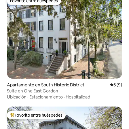
Favorito entre huéspedes
Favorito entre huéspedes
Apartamento en South Historic District
Calificac
5 (9)
Suite en One East Gordon
Ubicación
·
Estacionamiento
·
Hospitalidad
Favorito entre huéspedes
Favorito entre huéspedes preferido