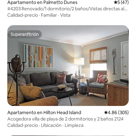
Apartamento en Palmetto Dunes
Calificaci
5 (47)
#4203 Renovado/1 dormitorio/2 baños/Vistas directas al
mar/Sofá cama
Calidad-precio
·
Familiar
·
Vista
Superanfitrión
Superanfitrión
Apartamento en Hilton Head Island
Calificación pr
4.86 (305)
Acogedora villa de playa de 2 dormitorios y 2 baños 2124
Calidad-precio
·
Ubicación
·
Limpieza