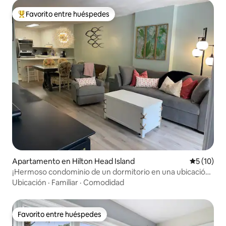
Favorito entre huéspedes
Favorito entre huéspedes preferido
Apartamento en Hilton Head Island
Calificaci
5 (10)
¡Hermoso condominio de un dormitorio en una ubicación
perfecta!
Ubicación
·
Familiar
·
Comodidad
Favorito entre huéspedes
Favorito entre huéspedes