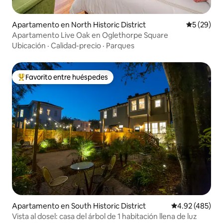
Apartamento en North Historic District
Calificaci
5 (29)
Apartamento Live Oak en Oglethorpe Square
Ubicación
·
Calidad-precio
·
Parques
Favorito entre huéspedes
Favorito entre huéspedes preferido
Apartamento en South Historic District
Calificación pr
4.92 (485)
Vista al dosel: casa del árbol de 1 habitación llena de luz