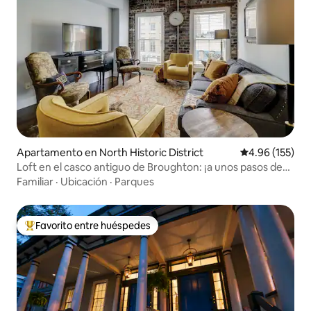
Apartamento en North Historic District
Calificación p
4.96 (155)
Loft en el casco antiguo de Broughton: ¡a unos pasos de
todo!
Familiar
·
Ubicación
·
Parques
Favorito entre huéspedes
Favorito entre huéspedes preferido