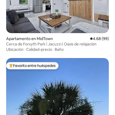
Apartamento en MidTown
Calificación p
4.68 (99)
Cerca de Forsyth Park | Jacuzzi | Oasis de relajación
Ubicación
·
Calidad-precio
·
Baño
Favorito entre huéspedes
Favorito entre huéspedes preferido