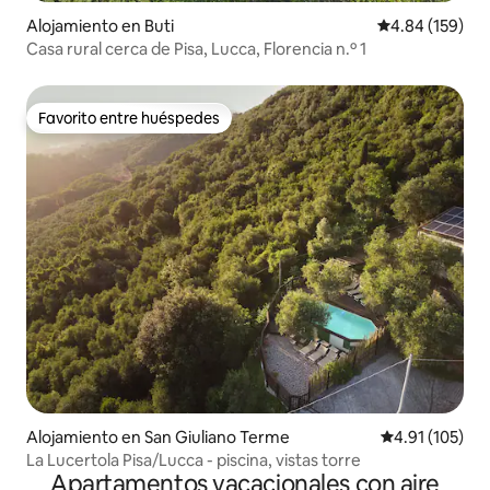
Alojamiento en Buti
Calificación pr
4.84 (159)
Casa rural cerca de Pisa, Lucca, Florencia n.º 1
Favorito entre huéspedes
Favorito entre huéspedes
Alojamiento en San Giuliano Terme
Calificación p
4.91 (105)
La Lucertola Pisa/Lucca - piscina, vistas torre
Apartamentos vacacionales con aire