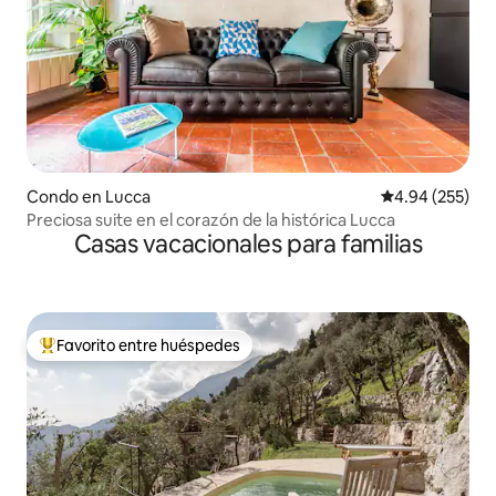
Condo en Lucca
Calificación pr
4.94 (255)
Preciosa suite en el corazón de la histórica Lucca
Casas vacacionales para familias
Favorito entre huéspedes
Favorito entre huéspedes preferido