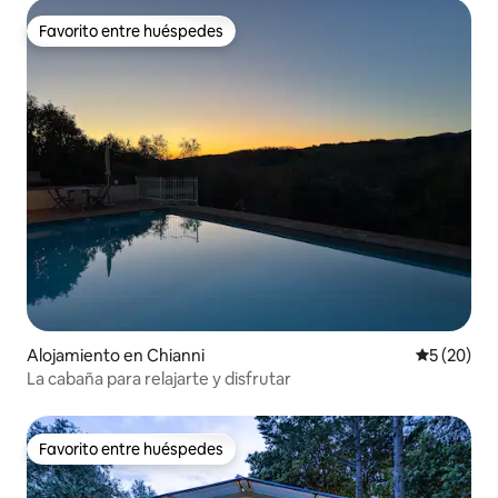
Favorito entre huéspedes
Favorito entre huéspedes
Alojamiento en Chianni
Calificaci
5 (20)
La cabaña para relajarte y disfrutar
Favorito entre huéspedes
Favorito entre huéspedes