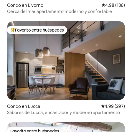
Condo en Livorno
Calificación pr
4.98 (136)
Cerca del mar apartamento moderno y confortable
Favorito entre huéspedes
Favorito entre huéspedes preferido
Condo en Lucca
Calificación pr
4.99 (297)
Sabores de Lucca, encantador y moderno apartamento
Favorito entre huéspedes