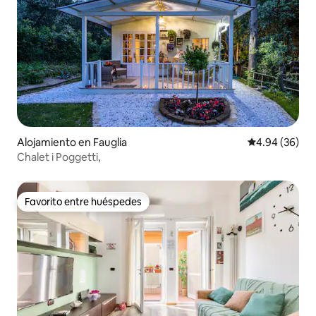
Alojamiento en Fauglia
Calificación p
4.94 (36)
Chalet i Poggetti,
Favorito entre huéspedes
Favorito entre huéspedes