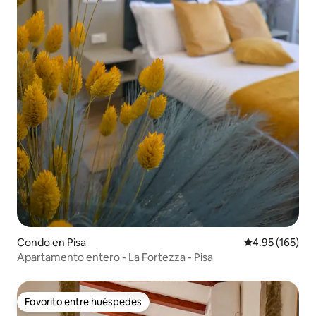
Condo en Pisa
Calificación p
4.95 (165)
Apartamento entero - La Fortezza - Pisa
Favorito entre huéspedes
Favorito entre huéspedes