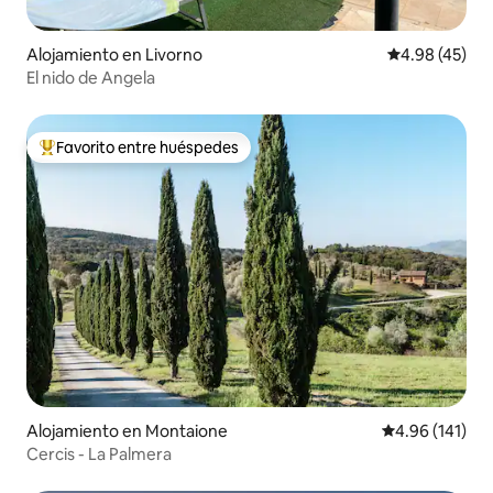
Alojamiento en Livorno
Calificación 
4.98 (45)
El nido de Angela
Favorito entre huéspedes
Favorito entre huéspedes preferido
Alojamiento en Montaione
Calificación p
4.96 (141)
Cercis - La Palmera