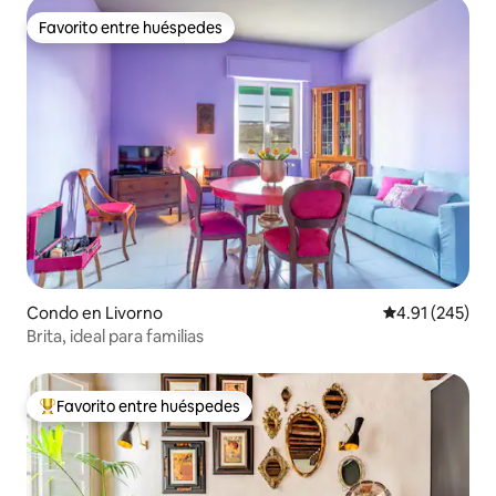
Favorito entre huéspedes
Favorito entre huéspedes
Condo en Livorno
Calificación p
4.91 (245)
Brita, ideal para familias
Favorito entre huéspedes
Favorito entre huéspedes preferido