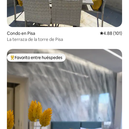
Condo en Pisa
Calificación p
4.88 (101)
La terraza de la torre de Pisa
Favorito entre huéspedes
Favorito entre huéspedes preferido