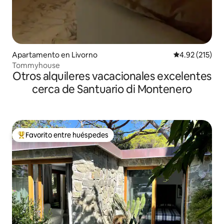
Apartamento en Livorno
Calificación p
4.92 (215)
Tommyhouse
Otros alquileres vacacionales excelentes
cerca de Santuario di Montenero
Favorito entre huéspedes
Favorito entre huéspedes preferido