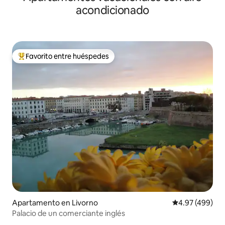
acondicionado
Favorito entre huéspedes
Favorito entre huéspedes preferido
Apartamento en Livorno
Calificación pr
4.97 (499)
Palacio de un comerciante inglés