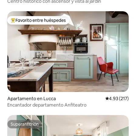
Centro histórico con ascensor y vista al jardín
Favorito entre huéspedes
Favorito entre huéspedes preferido
Apartamento en Lucca
Calificación p
4.93 (217)
Encantador departamento Anfiteatro
Superanfitrión
Superanfitrión