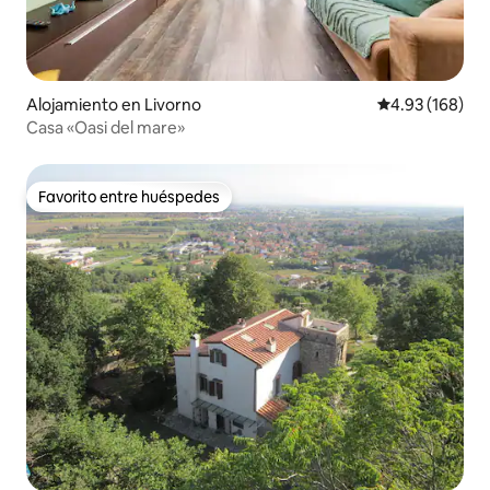
Alojamiento en Livorno
Calificación pr
4.93 (168)
Casa «Oasi del mare»
Favorito entre huéspedes
Favorito entre huéspedes