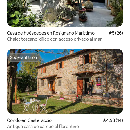
Casa de huéspedes en Rosignano Marittimo
Calificaci
5 (26)
Chalet toscano idílico con acceso privado al mar
Superanfitrión
Superanfitrión
Condo en Castellaccio
Calificación 
4.93 (14)
Antigua casa de campo el florentino