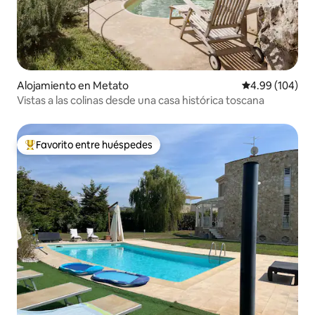
Alojamiento en Metato
Calificación pr
4.99 (104)
Vistas a las colinas desde una casa histórica toscana
Favorito entre huéspedes
Favorito entre huéspedes preferido