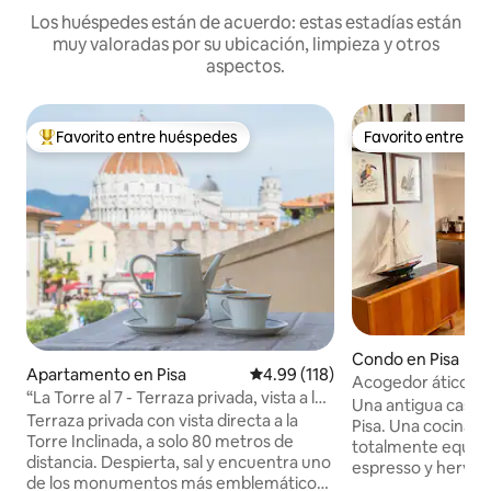
Los huéspedes están de acuerdo: estas estadías están
muy valoradas por su ubicación, limpieza y otros
aspectos.
Favorito entre huéspedes
Favorito entre h
Favorito entre huéspedes preferido
Favorito entre h
Condo en Pisa
Apartamento en Pisa
Calificación promedio: 4.99 de 5
4.99 (118)
Acogedor ático «M
“La Torre al 7 - Terraza privada, vista a la
torre
Una antigua casa t
torre”
Terraza privada con vista directa a la
Pisa. Una cocina de acero inoxidable
Torre Inclinada, a solo 80 metros de
totalmente equipa
distancia. Despierta, sal y encuentra uno
espresso y hervidor 
de los monumentos más emblemáticos
interiores combin