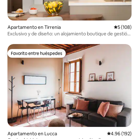
Apartamento en Tirrenia
Calificació
5 (108)
Exclusivo y de diseño: un alojamiento boutique de gestión
familiar
Favorito entre huéspedes
Favorito entre huéspedes
Apartamento en Lucca
Calificación pr
4.96 (192)