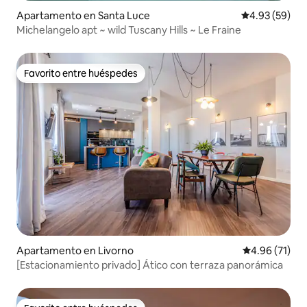
Apartamento en Santa Luce
Calificación p
4.93 (59)
Michelangelo apt ~ wild Tuscany Hills ~ Le Fraine
Favorito entre huéspedes
Favorito entre huéspedes
Apartamento en Livorno
Calificación 
4.96 (71)
[Estacionamiento privado] Ático con terraza panorámica