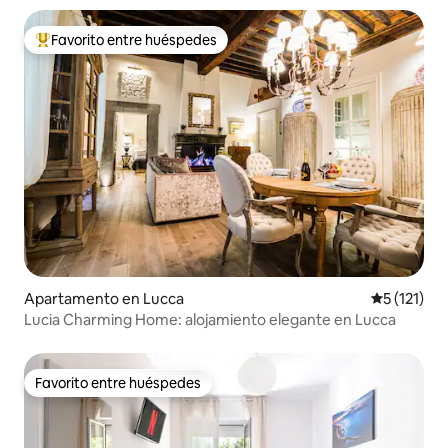
Favorito entre huéspedes
Favorito entre huéspedes preferido
Apartamento en Lucca
Calificació
5 (121)
Lucia Charming Home: alojamiento elegante en Lucca
Favorito entre huéspedes
Favorito entre huéspedes