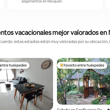
alojamientos en Neuquén.
entos vacacionales mejor valorados en
uerdo: estas estadías están muy valoradas por su ubicación, 
 entre huéspedes
Favorito entre huéspedes
 entre huéspedes
Favorito entre huéspedes prefe
Cabaña en Confluencia Dep
C