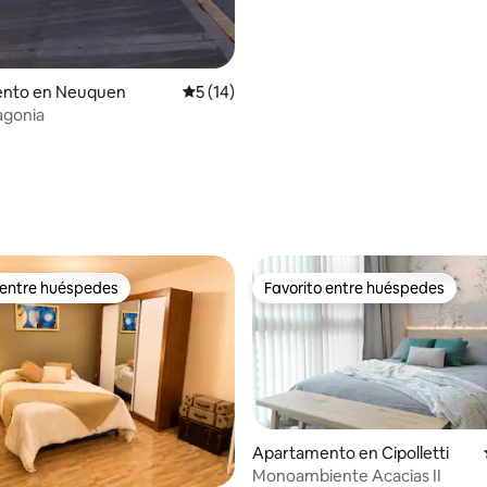
nto en Neuquen
Calificación promedio: 5 de 5, 14 reseñas
5 (14)
agonia
dio: 5 de 5, 9 reseñas
 entre huéspedes
Favorito entre huéspedes
 entre huéspedes
Favorito entre huéspedes
Apartamento en Cipolletti
Monoambiente Acacias II