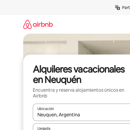
Omite
Part
el
contenido
Alquileres vacacionales
en Neuquén
Encuentra y reserva alojamientos únicos en
Airbnb
Ubicación
Cuando los resultados estén disponibles, navega co
Llegada