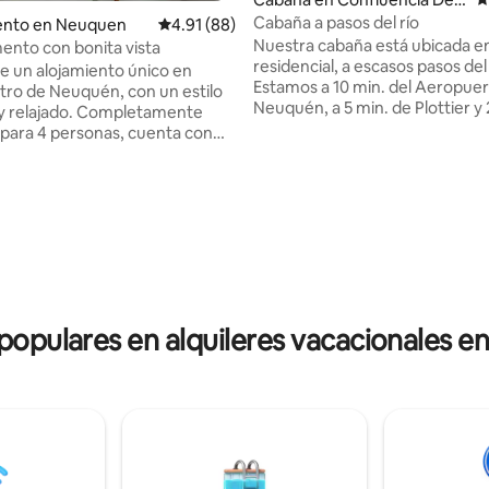
artment
Cabaña a pasos del río
nto en Neuquen
Calificación promedio: 4.91 de 5, 88 reseñas
4.91 (88)
Nuestra cabaña está ubicada e
nto con bonita vista
residencial, a escasos pasos del
de un alojamiento único en
Estamos a 10 min. del Aeropuer
tro de Neuquén, con un estilo
Neuquén, a 5 min. de Plottier y 
y relajado. Completamente
del centro de Neuquén. Es un l
para 4 personas, cuenta con
tranquilo, rodeado de naturale
ación con cama matrimonial,
una impronta familiar y artesan
dicionado, cocina completa,
con una cama matrimonial y do
s, Smart TV con Personal Flow,
4.86 de 5, 138 reseñas
en el living. Se permiten mascotas,
de alta velocidad, y un hermoso
un sector de patio cerrado, con 
a disfrutar la puesta del sol.
mobiliario de jardín. El estacio
n un sillón cama con camastro
es gratuito, se puede dejar el v
l móvil recomendado para dos
dentro del predio.
tes. El estacionamiento
tra en el 3er subsuelo.
 populares en alquileres vacacionales 