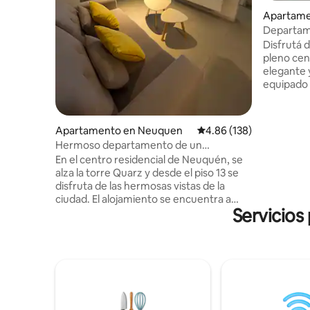
Apartame
Departame
Disfrutá 
pleno cen
elegante 
equipado 
una habit
aire acon
lavarropa
Apartamento en Neuquen
Calificación promedio: 
4.86 (138)
Internet 
Hermoso departamento de un
balcón par
dormitorio en Neuquén
En el centro residencial de Neuquén, se
Cuenta co
alza la torre Quarz y desde el piso 13 se
individua
disfruta de las hermosas vistas de la
niños o adolescen
ciudad. El alojamiento se encuentra a
se encuen
Servicios
200m de un supermercado (La
Anónima), a 500m del Shopping Alto
Comahue (Coto) y a 600m del centro
bancario. El departamento tiene un
dormitorio, living-comedor, cocina y
baño con bañera; Cuenta con wifi, 2 TV
con cablevisión, cama king size , sillón
sofá-cama, mesa con 4 sillas, heladera