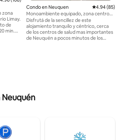
ubicació
Condo en Neuquen
Calificación promedio:
4.94 (85)
a bancos,
n zona
también a
Monoambiente equipado, zona centro
 rio Limay.
restaura
Neuquén.
Disfrutá de la sencillez de este
to de
alojamiento tranquilo y céntrico, cerca
20 min.
de los centros de salud mas importantes
ugar
de Neuquén a pocos minutos de los
za y con
centros comerciales. instalaciones de
al. Cuenta
categoría, un Monoambiente con todas
s simples
las comodidades, calefacción por losa
 hay
radiante, cama de dos plazas y un sofá
parrilla y
cama , televisión de 43" con cable y
namiento
servicios prepagos, wifi de muy buena
ehículo
velocidad y todo el equipamiento para
que te sientas cómodo en tu estadía.
en Neuquén