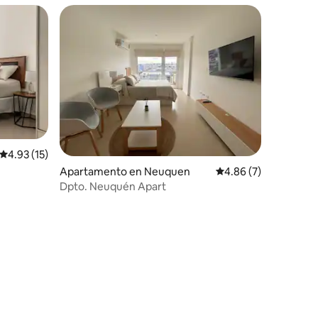
rido
Calificación promedio: 4.93 de 5, 15 reseñas
4.93 (15)
Apartamento en Neuquen
Calificación promedio
4.86 (7)
Dpto. Neuquén Apart