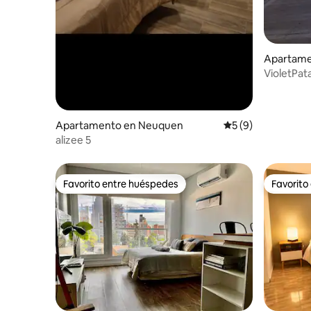
Apartame
VioletPat
Apartamento en Neuquen
Calificación prome
5 (9)
alizee 5
Favorito entre huéspedes
Favorito
Favorito entre huéspedes
Favorito