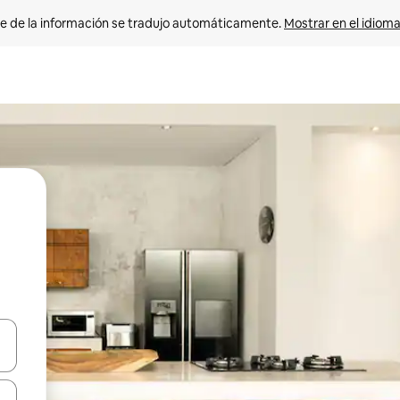
e de la información se tradujo automáticamente. 
Mostrar en el idioma
n las teclas de flecha hacia arriba y hacia abajo o explora con el tact