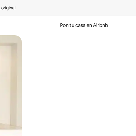
 original
Pon tu casa en Airbnb
o o desliza el dedo.