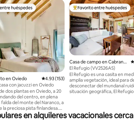
 entre huéspedes
Favorito entre huéspedes
 entre huéspedes
Favorito entre huéspedes prefe
4.98 de 5, 139 reseñas
Casa de campo en Cabrane
C
s, Infiesto Villaviosa
El Refugio (VV2526AS)
El Refugio es una casita en med
to en Oviedo
Calificación promedio: 4.93 de 5, 153 reseñas
4.93 (153)
amplia vegetación, ideal para d
: casa con jacuzzi en Oviedo
desconectar del mundanal ruido
l de dos plantas en Oviedo, a 20
situación geográfica, El Refugio
ndando del centro, en plena
encuentra en el corazón de la
a falda del monte del Naranco, a
de la sidra, a tan solo 7 km del 
 la preciosa pista finlandesa.
Villaviciosa, a 15 km de la playa 
res en alquileres vacacionales cerca 
eciente restauración, con un
y a 35 km de los Lagos de Cova
uzzi en la habitación y una gran
muy cerca de pueblos pesque
 cama matrimonial que harán
Tazones, Lastres, Cudillero, Lu
ia única y diferente. Dos baños,
Candás. En la zona hay varias r