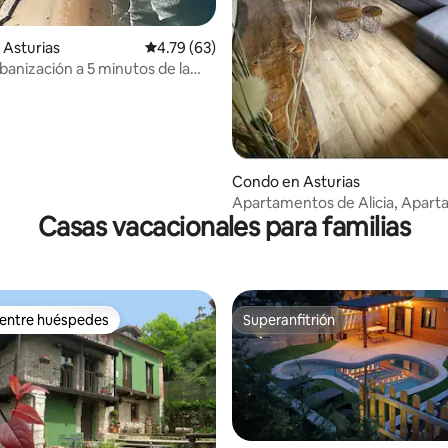
Asturias
Calificación promedio: 4.79 de 5, 63 reseñas
4.79 (63)
banización a 5 minutos de la
Condo en Asturias
Apartamentos de Alicia, Apar
Casas vacacionales para familias
familiar plan.
 entre huéspedes
Superanfitrión
 entre huéspedes
Superanfitrión