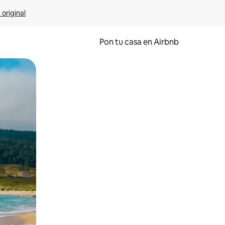
 original
Pon tu casa en Airbnb
o o desliza el dedo.