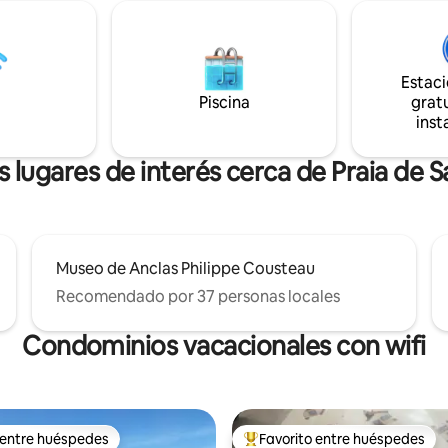
talmente equipada con
hacer caminando o si prefieren
o y con salón-comedor
bicicleta solos o en familia.
 Televisión Smart TV con
heck-in por código y/o llave
Estac
ara hacer tu estancia más
Piscina
gratu
inst
 lugares de interés cerca de Praia de S
Museo de Anclas Philippe Cousteau
Recomendado por 37 personas locales
Condominios vacacionales con wifi
 entre huéspedes
Favorito entre huéspedes
 entre huéspedes
Favorito entre huéspedes prefe