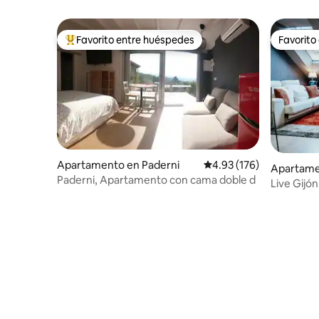
Favorito entre huéspedes
Favorito
Favorito entre huéspedes preferido
Favorito
Apartamento en Paderni
Calificación promedio: 
4.93 (176)
Apartame
Paderni, Apartamento con cama doble d
Live Gijón