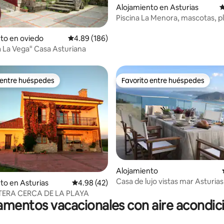
Alojamiento en Asturias
C
Piscina La Menora, mascotas, p
4.89 de 5, 122 reseñas
to en oviedo
Calificación promedio: 4.89 de 5, 186 reseñas
4.89 (186)
 La Vega" Casa Asturiana
 entre huéspedes
Favorito entre huéspedes
 entre huéspedes
Favorito entre huéspedes
Alojamiento
Casa de lujo vistas mar Asturias
 4.99 de 5, 70 reseñas
to en Asturias
Calificación promedio: 4.98 de 5, 42 reseñas
4.98 (42)
house
ERA CERCA DE LA PLAYA
mentos vacacionales con aire acondi