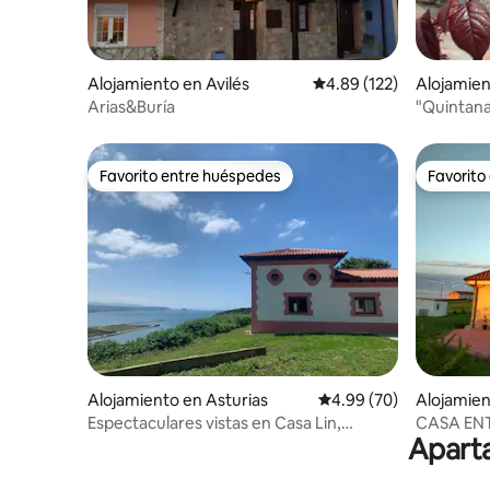
Alojamiento en Avilés
Calificación promedio: 
4.89 (122)
Alojamien
Arias&Buría
"Quintana
Favorito entre huéspedes
Favorito
Favorito entre huéspedes
Favorito
Alojamiento en Asturias
Calificación promedio:
4.99 (70)
Alojamien
Espectaculares vistas en Casa Lin,
CASA ENT
Aparta
Gozón(Asturias)