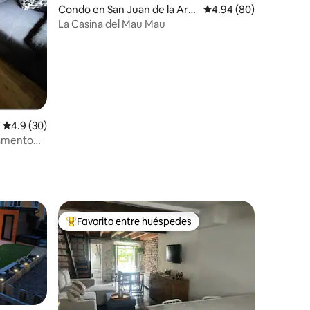
Condo en San Juan de la Are
Calificación promedio:
4.94 (80)
na
La Casina del Mau Mau
Calificación promedio: 4.9 de 5, 30 reseñas
4.9 (30)
tamento
Favorito entre huéspedes
Favorito entre huéspedes preferido