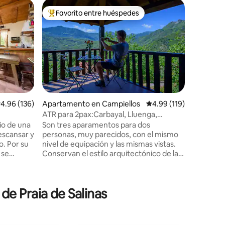
Alojamie
Favorito entre huéspedes
Favorit
rido
Favorito entre huéspedes preferido
Favorit
Asturias 
Oso - wifi
Casa de 
central, 
amantes d
posible r
escalada,
disfrutar
definitiva
situada e
alificación promedio: 4.96 de 5, 136 reseñas
4.96 (136)
Apartamento en Campiellos
Calificación promedio: 
4.99 (119)
observaci
ATR para 2pax:Carbayal, Lluenga,
como el 
Llombes. AR0280
io de una
Son tres aparamentos para dos
de otoño 
escansar y
personas, muy parecidos, con el mismo
venados. Está a 30 kms de Oviedo y a 
. Por su
nivel de equipación y las mismas vistas.
de la pla
 se
Conservan el estilo arquitectónico de la
 comarca
edificación original. Los interiores de
centro de
cada apartamento tienen su propia
de Rodiles
personalidad, resultando acogedores y
de Praia de Salinas
donga y
cómodos. En la planta baja, la
ros como
protagonista es la chimenea de leña
anco y
situada en el salón; en la primera planta la
utas para
terraza-balcón con vistas al fondo de