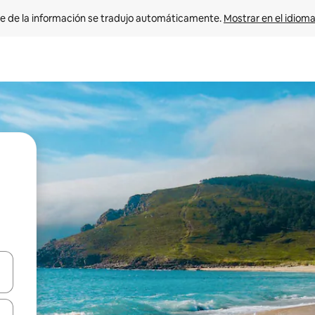
e de la información se tradujo automáticamente. 
Mostrar en el idioma
n las teclas de flecha hacia arriba y hacia abajo o explora con el tact