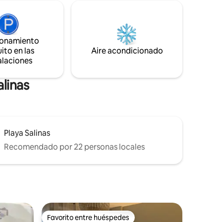
 en
valle y las montañas. Todo listo para que
descanses y disfrutes de la estancia.
ionamiento
ito en las
Aire acondicionado
alaciones
alinas
Playa Salinas
Recomendado por 22 personas locales
Favorito entre huéspedes
rido
Favorito entre huéspedes