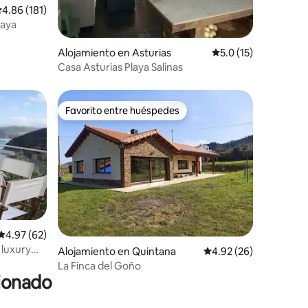
alificación promedio: 4.86 de 5, 181 reseñas
4.86 (181)
laya
Alojamiento en Asturias
Calificación promedi
5.0 (15)
Casa Asturias Playa Salinas
Favorito entre huéspedes
Favorito entre huéspedes
Calificación promedio: 4.97 de 5, 62 reseñas
4.97 (62)
 luxury
Alojamiento en Quintana
Calificación promedio:
4.92 (26)
La Finca del Goño
cionado