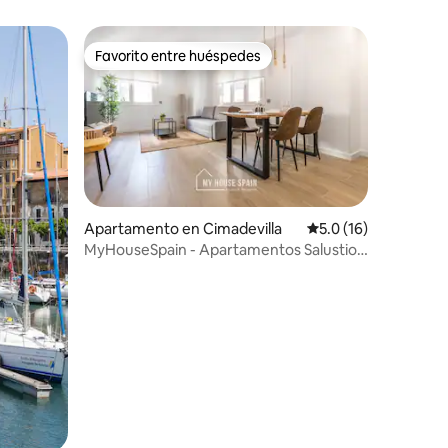
Favorito entre huéspedes
Favorito entre huéspedes
Apartamento en Cimadevilla
Calificación promedi
5.0 (16)
MyHouseSpain - Apartamentos Salustio,
MyHouseSpai...