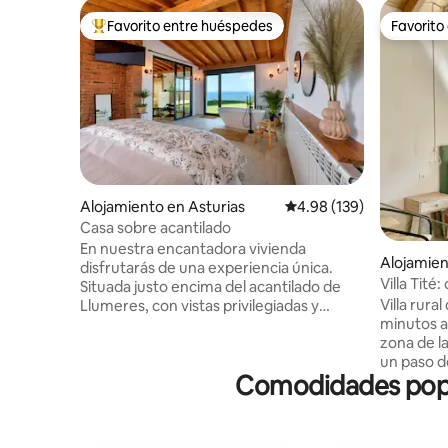
Favorito entre huéspedes
Favorito
Favorito entre huéspedes preferido
Favorito
Alojamiento en Asturias
Calificación promedio: 
4.98 (139)
Casa sobre acantilado
En nuestra encantadora vivienda
Alojamien
disfrutarás de una experiencia única.
Villa Tité
Situada justo encima del acantilado de
Villa rura
Llumeres, con vistas privilegiadas y
minutos a
directas al Faro Peñas, lugar de gran
zona de l
interés y demanda en el Principado de
un paso de
Asturias. Se compone de un espacioso
Comodidades popula
Casa de r
salón y cocina totalmente equipada, dos
amplio jac
terrazas (ambas con vistas al mar) baño
y cómoda
completo, zona relax y un amplísimo
tu estanc
dormitorio con bañera integrada e