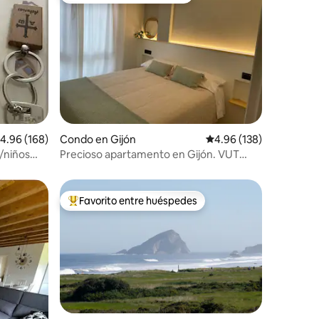
alificación promedio: 4.96 de 5, 168 reseñas
4.96 (168)
Condo en Gijón
Calificación promedio: 
4.96 (138)
/niños
Precioso apartamento en Gijón. VUT
3408. AS
Favorito entre huéspedes
rido
Favorito entre huéspedes preferido