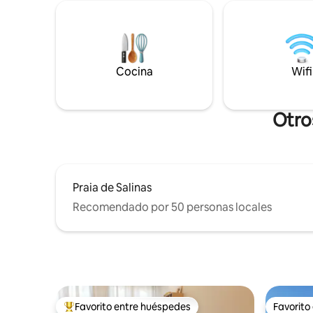
cocina to
increíbles vistas al mar. LamiCasina está
Nespress
en un paraje natural excepcional. Mar y
luminoso.
montaña.
Netflix. C
digital, p
Cocina
Wifi
privada.
Otros
Praia de Salinas
Recomendado por 50 personas locales
Favorito entre huéspedes
Favorito
Favorito entre huéspedes preferido
Favorito