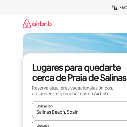
Omite
Part
el
contenido
Lugares para quedarte
cerca de Praia de Salinas
Reserva alquileres vacacionales únicos,
alojamientos y mucho más en Airbnb
Ubicación
Cuando los resultados estén disponibles, navega co
Llegada