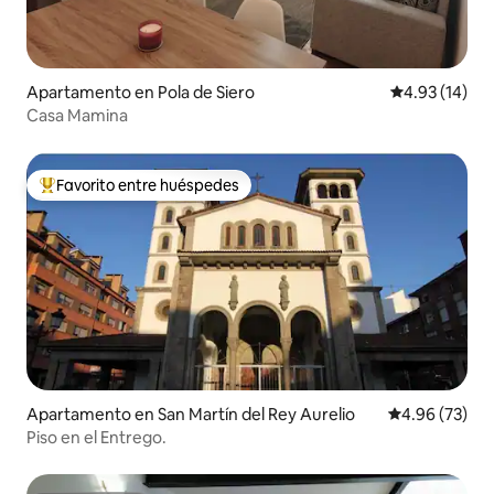
Apartamento en Pola de Siero
Calificación 
4.93 (14)
Casa Mamina
Favorito entre huéspedes
Favorito entre huéspedes preferido
Apartamento en San Martín del Rey Aurelio
Calificación p
4.96 (73)
Piso en el Entrego.