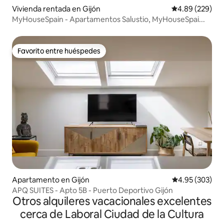
Vivienda rentada en Gijón
Calificación pr
4.89 (229)
MyHouseSpain - Apartamentos Salustio, MyHouseSpai...
Favorito entre huéspedes
Favorito entre huéspedes
Apartamento en Gijón
Calificación pr
4.95 (303)
APQ SUITES - Apto 5B - Puerto Deportivo Gijón
Otros alquileres vacacionales excelentes
cerca de Laboral Ciudad de la Cultura