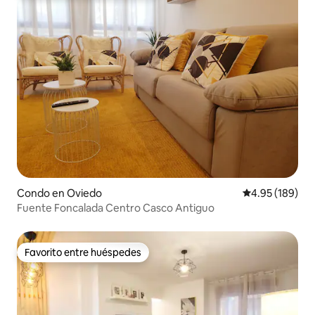
Condo en Oviedo
Calificación pr
4.95 (189)
Fuente Foncalada Centro Casco Antiguo
Favorito entre huéspedes
Favorito entre huéspedes