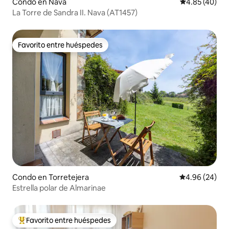
Condo en Nava
Calificación 
4.85 (40)
La Torre de Sandra II. Nava (AT1457)
Favorito entre huéspedes
Favorito entre huéspedes
Condo en Torretejera
Calificación p
4.96 (24)
Estrella polar de Almarinae
Favorito entre huéspedes
Favorito entre huéspedes preferido