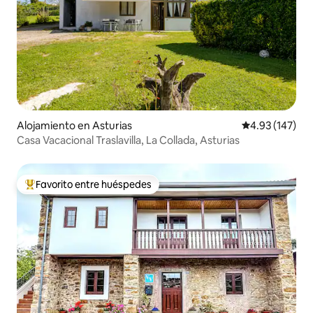
Alojamiento en Asturias
Calificación p
4.93 (147)
Casa Vacacional Traslavilla, La Collada, Asturias
Favorito entre huéspedes
Favorito entre huéspedes preferido