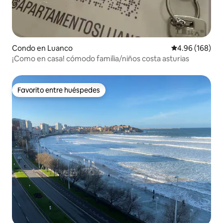
Condo en Luanco
Calificación pr
4.96 (168)
¡Como en casa! cómodo familia/niños costa asturias
Favorito entre huéspedes
Favorito entre huéspedes