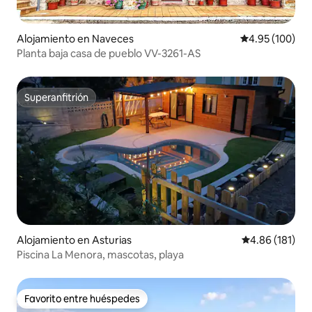
Alojamiento en Naveces
Calificación pr
4.95 (100)
Planta baja casa de pueblo VV-3261-AS
Superanfitrión
Superanfitrión
Alojamiento en Asturias
Calificación p
4.86 (181)
Piscina La Menora, mascotas, playa
Favorito entre huéspedes
Favorito entre huéspedes