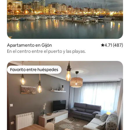
Apartamento en Gijón
Calificación p
4.71 (487)
En el centro entre el puerto y las playas.
Favorito entre huéspedes
Favorito entre huéspedes