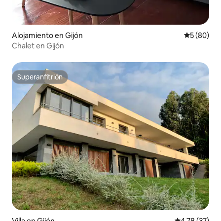
Alojamiento en Gijón
Calificaci
5 (80)
Chalet en Gijón
Superanfitrión
Superanfitrión
Villa en Gijón
Calificación 
4.78 (37)