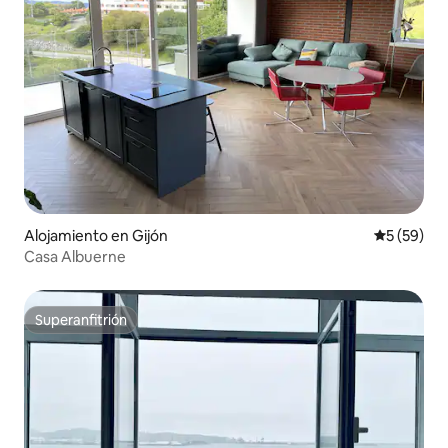
Alojamiento en Gijón
Calificaci
5 (59)
Casa Albuerne
Superanfitrión
Superanfitrión