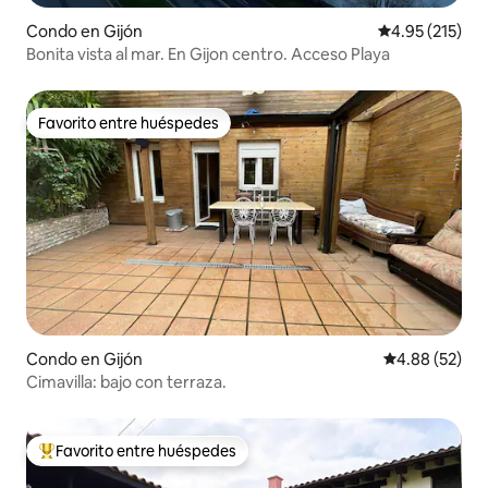
Condo en Gijón
Calificación p
4.95 (215)
Bonita vista al mar. En Gijon centro. Acceso Playa
Favorito entre huéspedes
Favorito entre huéspedes
Condo en Gijón
Calificación p
4.88 (52)
Cimavilla: bajo con terraza.
Favorito entre huéspedes
Favorito entre huéspedes preferido