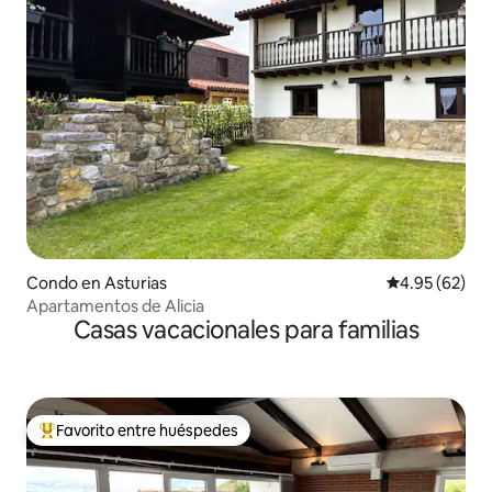
Condo en Asturias
Calificación p
4.95 (62)
Apartamentos de Alicia
Casas vacacionales para familias
Favorito entre huéspedes
Favorito entre huéspedes preferido