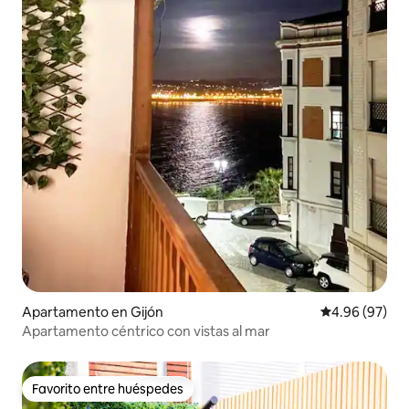
Apartamento en Gijón
Calificación p
4.96 (97)
Apartamento céntrico con vistas al mar
Favorito entre huéspedes
Favorito entre huéspedes