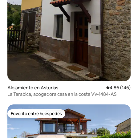
Alojamiento en Asturias
Calificación pr
4.86 (146)
La Tarabica, acogedora casa en la costa VV-1484-AS
Favorito entre huéspedes
Favorito entre huéspedes