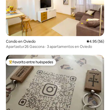
Condo en Oviedo
Calificación p
4.95 (56)
Apartastur26 Gascona · 3 apartamentos en Oviedo
Favorito entre huéspedes
Favorito entre huéspedes preferido