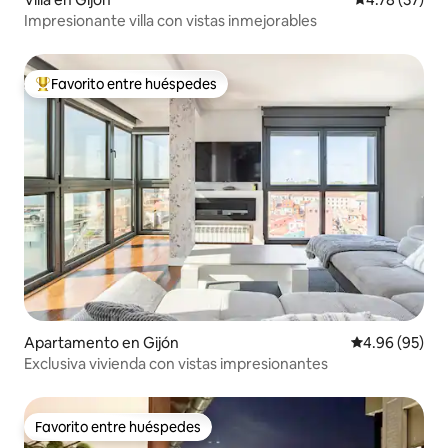
Impresionante villa con vistas inmejorables
Favorito entre huéspedes
Favorito entre huéspedes preferido
Apartamento en Gijón
Calificación p
4.96 (95)
Exclusiva vivienda con vistas impresionantes
Favorito entre huéspedes
Favorito entre huéspedes