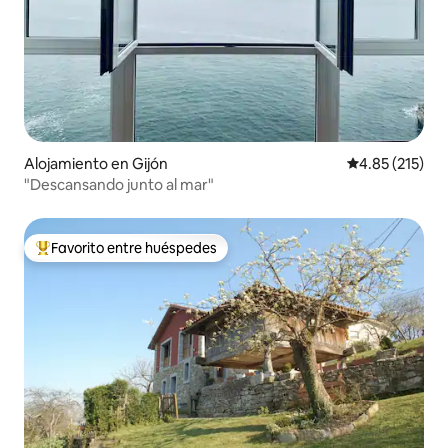
Alojamiento en Gijón
Calificación p
4.85 (215)
"Descansando junto al mar"
Favorito entre huéspedes
Favorito entre huéspedes preferido