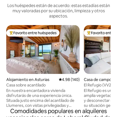
Los huéspedes están de acuerdo: estas estadías están
muy valoradas por su ubicación, limpieza y otros
aspectos.
Favorito entre huéspedes
Favorito entre
Favorito entre huéspedes preferido
Favorito entre hu
Alojamiento en Asturias
Calificación promedio: 4.98 de 5
4.98 (140)
Casa de campo en
s, Infiesto Villavios
Casa sobre acantilado
El Refugio (VV252
En nuestra encantadora vivienda
El Refugio es una 
disfrutarás de una experiencia única.
amplia vegetación,
Situada justo encima del acantilado de
y desconectar del
Llumeres, con vistas privilegiadas y
su situación geográ
Comodidades populares en alquileres
directas al Faro Peñas, lugar de gran
encuentra en el c
interés y demanda en el Principado de
de la sidra, a tan 