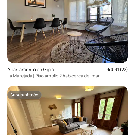
Apartamento en Gijón
Calificación 
4.91 (22)
La Marejada | Piso amplio 2 hab cerca del mar
Superanfitrión
Superanfitrión