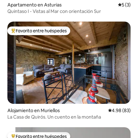
Apartamento en Asturias
Calificac
5 (3)
Quintaso I - Vistas al Mar con orientación Sur
Favorito entre huéspedes
Favorito entre huéspedes preferido
Alojamiento en Muriellos
Calificación p
4.98 (83)
La Casa de Quirós. Un cuento en la montaña
Favorito entre huéspedes