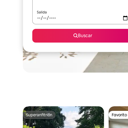
Salida
Buscar
Superanfitrión
Favorito
Superanfitrión
Favorito