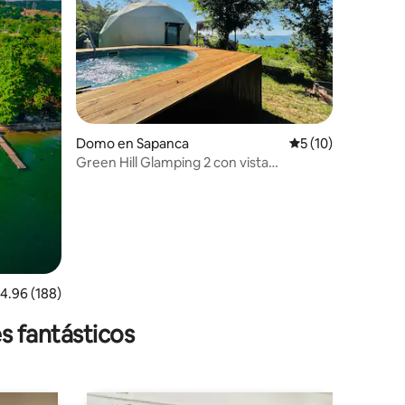
Domo en Sapanca
Calificación prome
5 (10)
Green Hill Glamping 2 con vista
panorámica al lago
alificación promedio: 4.96 de 5, 188 reseñas
4.96 (188)
s fantásticos