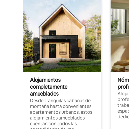
Alojamientos
Nóma
completamente
profe
amueblados
Aloj
profe
Desde tranquilas cabañas de
traba
montaña hasta convenientes
espac
apartamentos urbanos, estos
dedi
alojamientos amueblados
cuentan con todos las