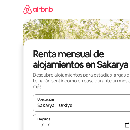
Omite
el
contenido
Renta mensual de
alojamientos en Sakarya
Descubre alojamientos para estadías largas 
te harán sentir como en casa durante un mes 
más.
Ubicación
Cuando los resultados estén disponibles, navega co
Llegada