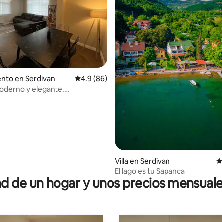
4.88 de 5, 176 reseñas
nto en Serdivan
Calificación promedio: 4.9 de 5, 86 reseñas
4.9 (86)
oderno y elegante.
anmodernacomoda
Villa en Serdivan
C
El lago es tu Sapanca
 de un hogar y unos precios mensuale