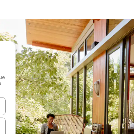
que
o
n las teclas de flecha hacia arriba y hacia abajo o explora con el tact