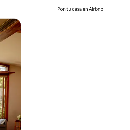
Pon tu casa en Airbnb
o o desliza el dedo.