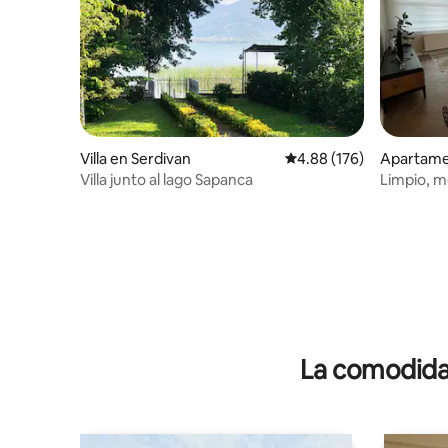
Villa en Serdivan
Calificación promedio: 
4.88 (176)
Apartame
Villa junto al lago Sapanca
Limpio, m
@serdiv
La comodidad