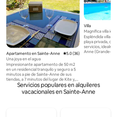
Villa
Magnífica villa id
Sainte-Anne
Espléndida villa (1
playa privada, cer
servicios, idealme
Anne (Grande-Ter
Apartamento en Sainte-Anne
Calificación promedio: 5.0 de 
5.0 (36)
de actividades náut
Una joya en el agua
(mercado, pueblo 
Impresionante apartamento de 50 m2
marítima, kitesurf
en un residencial tranquilo y seguro a 5
estancias en famil
minutos a pie de Sainte-Anne de sus
10 personas. a 10 
tiendas, a 7 minutos del lugar de Kite y,
pueblo de Sainte-A
Servicios populares en alquileres
sobre todo, un acceso directo a la laguna
una de las playas 
Este alojamiento incluye una habitación
vacacionales en Sainte-Anne
Guadalupe con un 
con aire acondicionado, un baño, cocina
totalmente adapta
equipada, un inodoro separado, una sala
los niños pequeño
de estar y una hermosa terraza para
momentos de relajación frente a Marie
Galante. ¡Apartamento bien ventilado