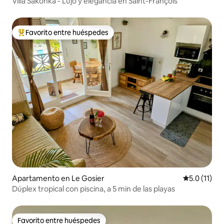
Villa Sakonka - Lujo y elegancia en Saint-François
Favorito entre huéspedes
Favorito entre huéspedes preferido
Apartamento en Le Gosier
Calificación
5.0 (11)
Dúplex tropical con piscina, a 5 min de las playas
Favorito entre huéspedes