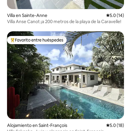
Villa en Sainte-Anne
Calificación
5.0 (14)
Villa Anse Canot ¡a 200 metros de la playa de la Caravelle!
Favorito entre huéspedes
Favorito entre huéspedes preferido
Alojamiento en Saint-François
Calificación
5.0 (18)