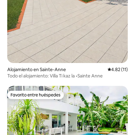
Alojamiento en Sainte-Anne
Calificación 
4.82 (11)
Todo el alojamiento: Villa Ti kaz la •Sainte Anne
Favorito entre huéspedes
Favorito entre huéspedes