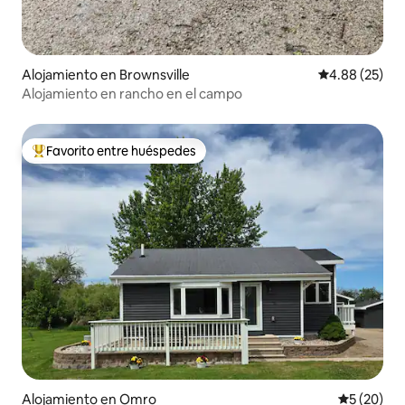
Alojamiento en Brownsville
Calificación p
4.88 (25)
Alojamiento en rancho en el campo
Favorito entre huéspedes
Favorito entre huéspedes preferido
Alojamiento en Omro
Calificaci
5 (20)