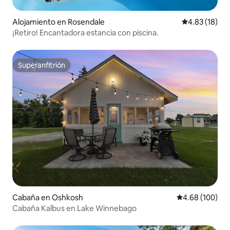
Alojamiento en Rosendale
Calificación 
4.83 (18)
¡Retiro! Encantadora estancia con piscina.
Superanfitrión
Superanfitrión
Cabaña en Oshkosh
Calificación pr
4.68 (100)
Cabaña Kalbus en Lake Winnebago