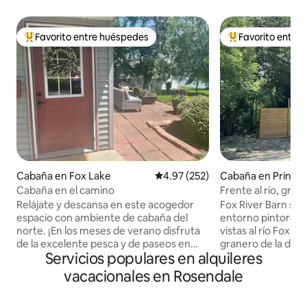
Favorito entre huéspedes
Favorito entre
Favorito entre huéspedes preferido
Favorito entre hu
Cabaña en Fox Lake
Calificación promedio: 4.97 de 5
4.97 (252)
Cabaña en Prince
Cabaña en el camino
Frente al río, gra
*Cargador de vehíc
Relájate y descansa en este acogedor
Fox River Barn se
espacio con ambiente de cabaña del
entorno pintoresc
norte. ¡En los meses de verano disfruta
vistas al río Fox e
de la excelente pesca y de paseos en
granero de la déc
Servicios populares en alquileres
bote y en invierno diviértete practicando
convertido con c
la pesca en hielo en el hermoso lago Fox!
espacio habitable 
vacacionales en Rosendale
*Lee la descripción completa y mira
servicios modernos
todas las fotos de la propiedad *No es
en el refugio perf