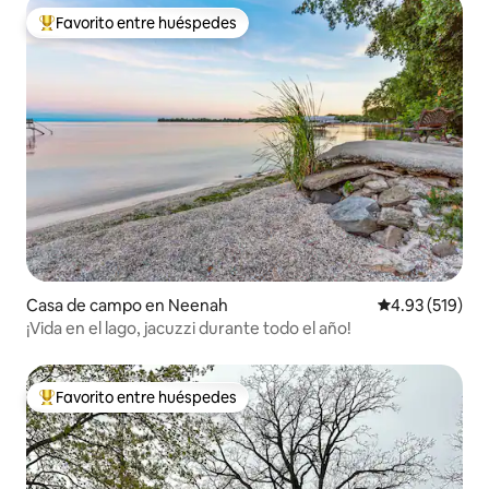
Favorito entre huéspedes
Favorito entre huéspedes preferido
Casa de campo en Neenah
Calificación p
4.93 (519)
¡Vida en el lago, jacuzzi durante todo el año!
Favorito entre huéspedes
Favorito entre huéspedes preferido