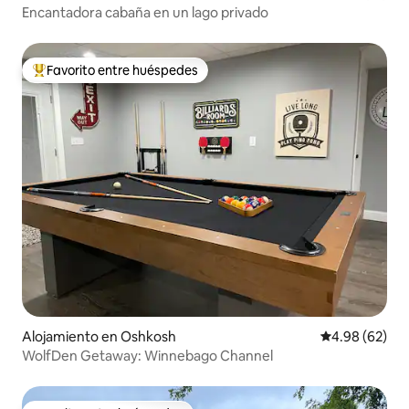
Encantadora cabaña en un lago privado
Favorito entre huéspedes
Favorito entre huéspedes preferido
Alojamiento en Oshkosh
Calificación p
4.98 (62)
WolfDen Getaway: Winnebago Channel