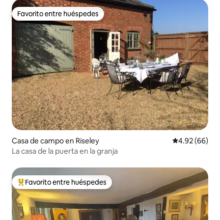
Favorito entre huéspedes
Favorito entre huéspedes
Casa de campo en Riseley
Calificación p
4.92 (66)
La casa de la puerta en la granja
Favorito entre huéspedes
Favorito entre huéspedes preferido