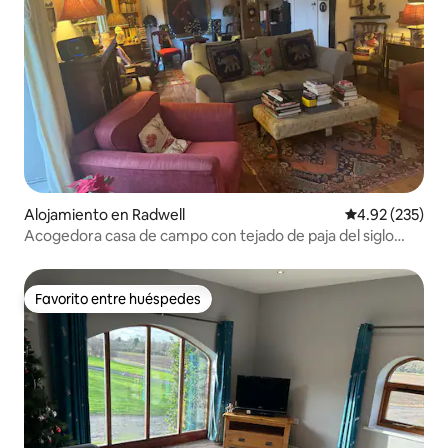
Alojamiento en Radwell
Calificación pr
4.92 (235)
Acogedora casa de campo con tejado de paja del siglo
XVII y 5 dormitorios.
Favorito entre huéspedes
Favorito entre huéspedes