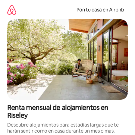
Omite
el
Pon tu casa en Airbnb
contenido
Renta mensual de alojamientos en
Riseley
Descubre alojamientos para estadías largas que te
harán sentir como en casa durante un mes o más.