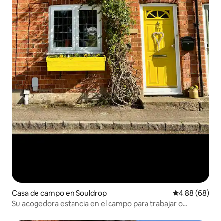
Casa de campo en Souldrop
Calificación p
4.88 (68)
Su acogedora estancia en el campo para trabajar o
relajarse