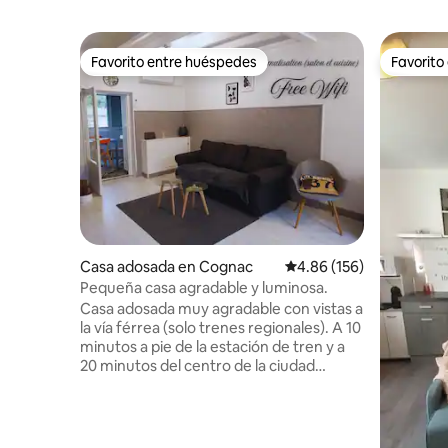
Favorito entre huéspedes
Favorito
Favorito entre huéspedes
Favorito
Casa adosada en Cognac
Calificación promedio: 
4.86 (156)
Pequeña casa agradable y luminosa.
Casa adosada muy agradable con vistas a
la vía férrea (solo trenes regionales). A 10
minutos a pie de la estación de tren y a
20 minutos del centro de la ciudad
(comercios, casas de coñac...)
Completamente renovada
recientemente Box con Wifi Muy
luminosa con una gran sala de estar, 2