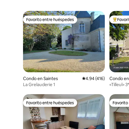
Favorito entre huéspedes
Favor
Favorito entre huéspedes
Favorito
Condo en Saintes
Calificación promedio: 
4.94 (416)
Condo en
La Grelauderie 1
«Tilleul» 
del viñed
Favorito entre huéspedes
Favorito
Favorito entre huéspedes
Favorito