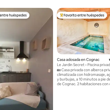
 entre huéspedes
Favorito entre huéspedes
 entre huéspedes
Favorito entre huéspedes prefe
Casa adosada en Cognac
Le Jardin Secret • Piscina priva
4.86 de 5, 156 reseñas
climatizada con hidromasaje
🏡 Casa privada con alberca pri
climatizada con hidromasaje, a
y burbujas, a 10 minutos a pie d
de Cognac. 2 habitaciones con camas
tamaño queen (160 cm) y TV
conectadas, acogedora sala de
pantalla grande y sofá cama, c
equipada con cafetera Nespres
Disfrute durante todo el año d