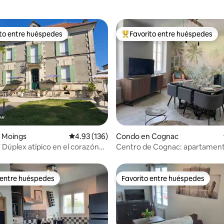
ito entre huéspedes
Favorito entre huéspedes
 entre huéspedes preferido
Favorito entre huéspedes prefe
4.94 de 5, 416 reseñas
 Moings
Calificación promedio: 4.93 de 5, 136 reseñas
4.93 (136)
Condo en Cognac
3* Dúplex atípico en el corazón
Centro de Cognac: apartamen
o.
 entre huéspedes
Favorito entre huéspedes
 entre huéspedes
Favorito entre huéspedes