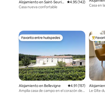
Alojamien
Alojamiento en Saint-Seurin-
Calificación promedio: 
4.95 (142)
s-Bois
Casa en la
de-Palenne
Casa nueva confortable
Bris des B
Favorito entre huéspedes
Favor
Favorito entre huéspedes
Favorito
Alojamiento en Bellevigne
Calificación promedio: 
4.91 (157)
Alojamien
Amplia casa de campo en el corazón del
Le Gîte d
viñedo