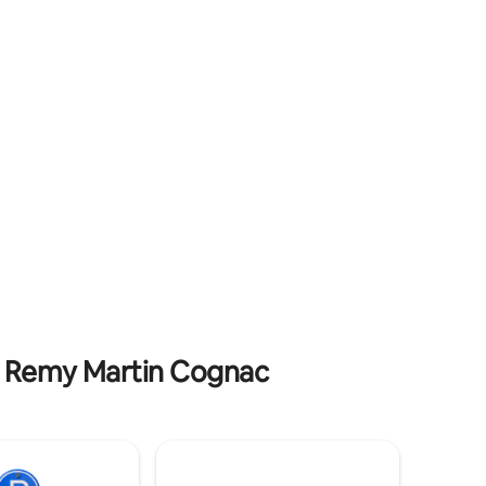
ierta
como las tiendas y los restaurantes.
on agua
Información: hay obras en curso en el
e ofrecen
mercado que pueden causar molestias.
jación en
El precio se ha adaptado.
io
e Remy Martin Cognac