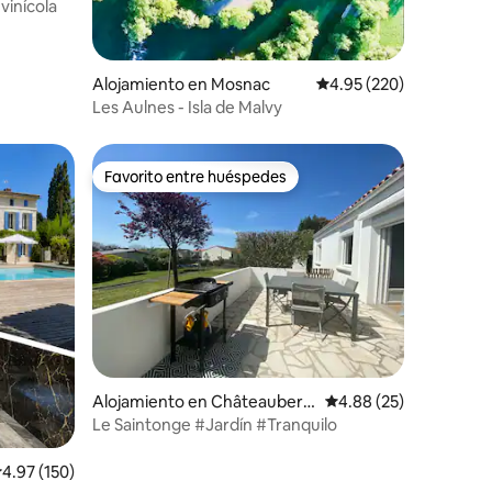
vinícola
Alojamiento en Mosnac
Calificación promedio: 
4.95 (220)
Les Aulnes - Isla de Malvy
Favorito entre huéspedes
Favorito entre huéspedes
Alojamiento en Châteaubern
Calificación promedio:
4.88 (25)
ard
Le Saintonge #Jardín #Tranquilo
alificación promedio: 4.97 de 5, 150 reseñas
4.97 (150)