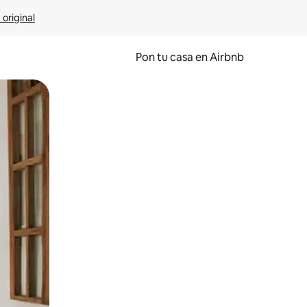
 original
Pon tu casa en Airbnb
o o desliza el dedo.