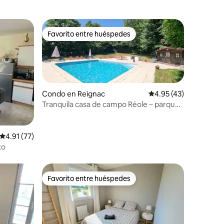
Favorito entre huéspedes
rido
Favorito entre huéspedes
Condo en Reignac
Calificación promedio:
4.95 (43)
Tranquila casa de campo Réole – parque,
piscina y estacionamiento
Calificación promedio: 4.91 de 5, 77 reseñas
4.91 (77)
to
Favorito entre huéspedes
Favorito entre huéspedes