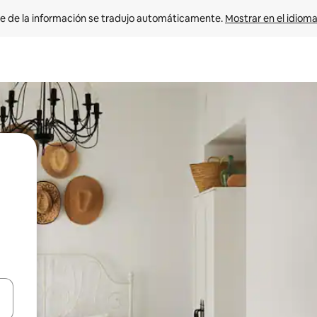
e de la información se tradujo automáticamente. 
Mostrar en el idioma
n las teclas de flecha hacia arriba y hacia abajo o explora con el tact