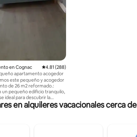
minialberca de hidromasaje cub
climatizada entre 30 y 32 °C, c
salada y burbujas de masaje qu
un verdadero momento de rela
un ambiente acogedor e íntimo. Pat
privado con parrilla.
nto en Cognac
Calificación promedio: 4.81 de 5, 288 reseñas
4.81 (288)
queño apartamento acogedor
emos este pequeño y acogedor
nto de 26 m2 reformado.:
n un pequeño edificio tranquilo,
e ideal para descubrir la
es en alquileres vacacionales cerca d
alojamiento está situado a 2
ntro de la ciudad y de las
anadería al lado). Fácil
atuito. Posibilidad de
s bicicletas durante la noche.