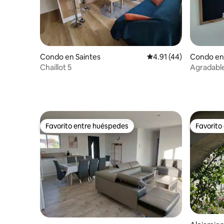
Condo en Saintes
Calificación promedio:
4.91 (44)
Condo en
Chaillot 5
Agradable
Favorito entre huéspedes
Favorito
Favorito entre huéspedes
Favorito