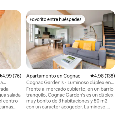
Condo e
Favorito entre huéspedes
Superanf
rido
Favorito entre huéspedes
Superanf
Casa de l
Alojamie
ubicación
de las ti
coñac. D
colchone
tranquila
con tono
ambiente 
Calificación promedio: 4.99 de 5, 76 reseñas
4.99 (76)
Apartamento en Cognac
Calificación promedio: 
4.98 (138)
ha sido 
da
Cognac Garden's - Luminoso dúplex en
para su 
el centro
vada
Frente al mercado cubierto, en un barrio
elegante 
gua salada
tranquilo, Cognac Garden's es un dúplex
para una 
el centro
muy bonito de 3 habitaciones y 80 m2
corazón d
con un carácter acogedor. Luminoso,
funcional y cómodo, es el lugar ideal para
 estar con
una estancia turística o de negocios. Su
ocina
ubicación es perfecta, todos los
so.
principales lugares de interés y
e una
monumentos son accesibles a pie, así