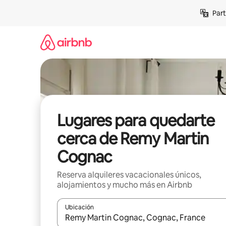
Omite
Part
el
contenido
Lugares para quedarte
cerca de Remy Martin
Cognac
Reserva alquileres vacacionales únicos,
alojamientos y mucho más en Airbnb
Ubicación
Cuando los resultados estén disponibles, navega co