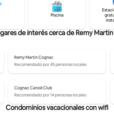
a sala de estar con cocina
. Habitación con cama de 140
Estac
incluidas). Pequeño cuarto de
Piscina
gratu
ducha de 80 x 80 (toallas
inst
ugares de interés cerca de Remy Marti
Remy Martin Cognac
Recomendado por 45 personas locales
Cognac Canoë Club
Recomendado por 14 personas locales
Condominios vacacionales con wifi