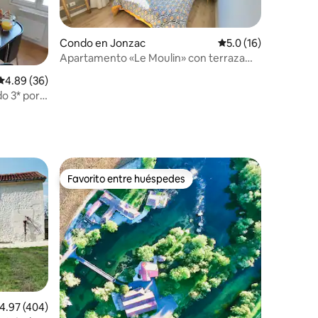
Condo en Jonzac
Calificación promedi
5.0 (16)
Apartamento «Le Moulin» con terraza
orientada al sur
Calificación promedio: 4.89 de 5, 36 reseñas
4.89 (36)
o 3* por
Favorito entre huéspedes
rido
Favorito entre huéspedes
alificación promedio: 4.97 de 5, 404 reseñas
4.97 (404)