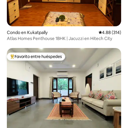
Condo en Kukatpally
Calificación pr
4.88 (314)
Atlas Homes Penthouse 1BHK | Jacuzzi en Hitech City
Favorito entre huéspedes
Favorito entre huéspedes preferido