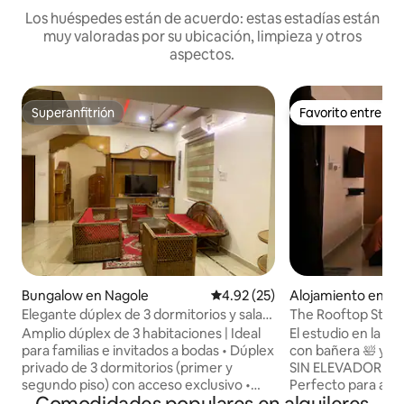
Los huéspedes están de acuerdo: estas estadías están
muy valoradas por su ubicación, limpieza y otros
aspectos.
Superanfitrión
Favorito entre h
Superanfitrión
Favorito entre h
Bungalow en Nagole
Calificación promedio: 4.92 de 
4.92 (25)
Alojamiento en Va
ram
Elegante dúplex de 3 dormitorios y sala
The Rooftop Studi
de estar•Familiar•Cerca del metro
Amplio dúplex de 3 habitaciones | Ideal
El estudio en la azotea 
•Estancia para bodas
para familias e invitados a bodas • Dúplex
con bañera 🛀 y balcón Segun
privado de 3 dormitorios (primer y
SIN ELEVADOR En una zona residencial.
segundo piso) con acceso exclusivo •
Perfecto para amig
Perfecto para familias, invitados de
trabajadores remotos. Aloj