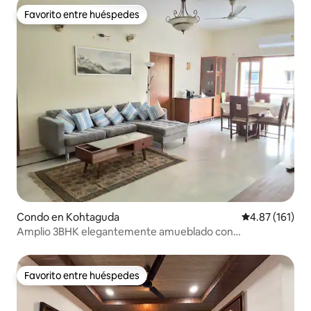
Favorito entre huéspedes
Favorito entre huéspedes
Condo en Kohtaguda
Calificación p
4.87 (161)
Amplio 3BHK elegantemente amueblado con
estacionamiento gratuito
Favorito entre huéspedes
Favorito entre huéspedes