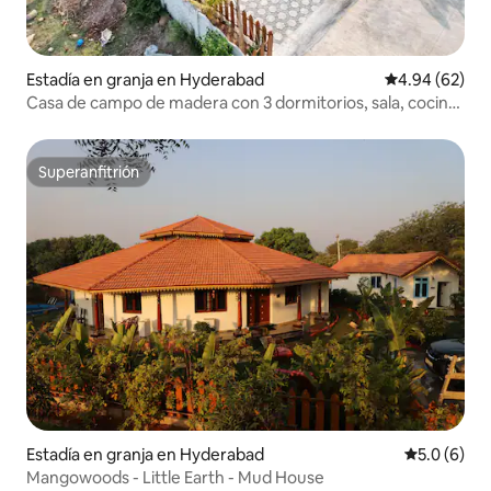
Estadía en granja en Hyderabad
Calificación p
4.94 (62)
Casa de campo de madera con 3 dormitorios, sala, cocina
y comedor, y piscina privada en Hyderabad
Superanfitrión
Superanfitrión
Estadía en granja en Hyderabad
Calificació
5.0 (6)
Mangowoods - Little Earth - Mud House