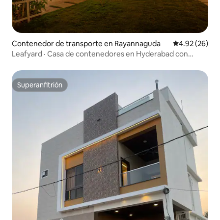
Contenedor de transporte en Rayannaguda
Calificación p
4.92 (26)
Leafyard · Casa de contenedores en Hyderabad con
jacuzzi y piscina
Superanfitrión
Superanfitrión