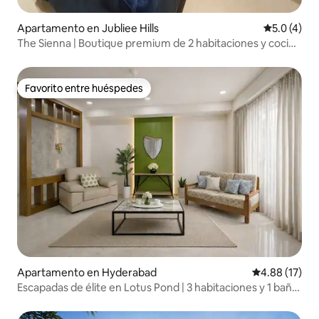
Apartamento en Jubliee Hills
Calificació
5.0 (4)
The Sienna | Boutique premium de 2 habitaciones y cocina
| Madhapur |
Favorito entre huéspedes
Favorito entre huéspedes
Apartamento en Hyderabad
Calificación 
4.88 (17)
Escapadas de élite en Lotus Pond | 3 habitaciones y 1 baño
en Banjarahills