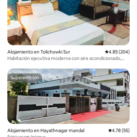
Alojamiento en Tolichowki Sur
Calificación pr
4.85 (204)
Habitación ejecutiva moderna con aire acondicionado,
aparcamiento gratuito y wifi
Superanfitrión
Superanfitrión
Alojamiento en Hayathnagar mandal
Calificación 
4.78 (55)
Srinivasam Injapur