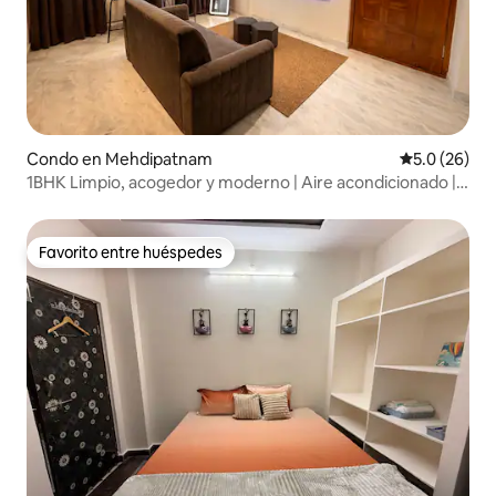
Condo en Mehdipatnam
Calificación
5.0 (26)
1BHK Limpio, acogedor y moderno | Aire acondicionado |
Mehdipatnam
Favorito entre huéspedes
Favorito entre huéspedes