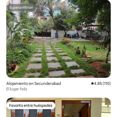
Superanfitrión
Superanfitrión
Alojamiento en Secunderabad
Calificación p
4.85 (110)
El lugar feliz
Favorito entre huéspedes
Favorito entre huéspedes