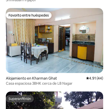
Favorito entre huéspedes
Favorito entre huéspedes
Alojamiento en Kharman Ghat
Calificación 
4.91 (44)
Casa espaciosa 3BHK cerca de LB Nagar
Superanfitrión
Superanfitrión