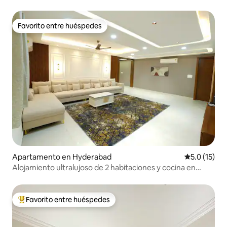
baños en Banjara Hills
Favorito entre huéspedes
Favorito entre huéspedes
Apartamento en Hyderabad
Calificación
5.0 (15)
Alojamiento ultralujoso de 2 habitaciones y cocina en
Kondapur, cerca de AMB/Google
Favorito entre huéspedes
Favorito entre huéspedes preferido