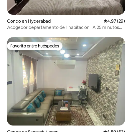
Condo en Hyderabad
Calificación p
4.97 (29)
Acogedor departamento de 1 habitación | A 25 minutos
del aeropuerto | Wifi de alta velocidad
Favorito entre huéspedes
Favorito entre huéspedes
Condo en Santosh Nagar
Calificación p
4.89 (63)