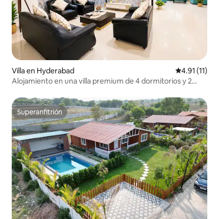
Villa en Hyderabad
Calificación 
4.91 (11)
Alojamiento en una villa premium de 4 dormitorios y 2
baños en el aeropuerto de Hyderabad
Superanfitrión
Superanfitrión