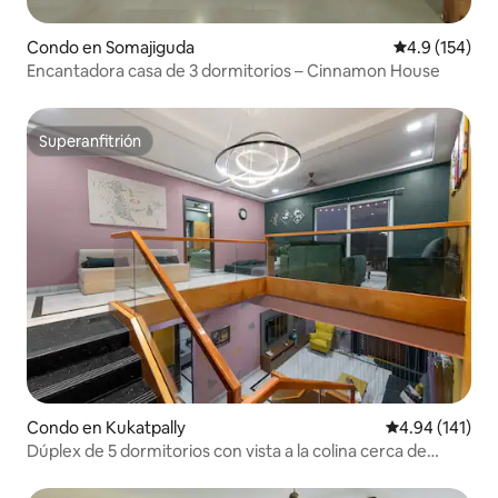
Condo en Somajiguda
Calificación 
4.9 (154)
Encantadora casa de 3 dormitorios – Cinnamon House
Superanfitrión
Superanfitrión
Condo en Kukatpally
Calificación p
4.94 (141)
Dúplex de 5 dormitorios con vista a la colina cerca de
Hitechcity•Jardín en la azotea