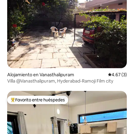
Alojamiento en Vanasthalipuram
Calificación
4.67 (3)
Villa @Vanasthalipuram, Hyderabad-Ramoji Film city
Favorito entre huéspedes
Favorito entre huéspedes preferido