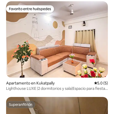
Favorito entre huéspedes
Favorito entre huéspedes
Apartamento en Kukatpally
Calificació
5.0 (5)
Lighthouse LUXE |2 dormitorios y sala|Espacio para fiestas
en Hitech City|
Superanfitrión
Superanfitrión