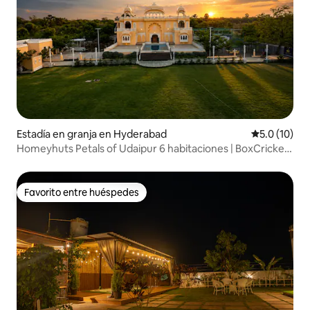
Estadía en granja en Hyderabad
Calificación
5.0 (10)
Homeyhuts Petals of Udaipur 6 habitaciones | BoxCricket |
Piscina
Favorito entre huéspedes
Favorito entre huéspedes