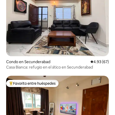
Condo en Secunderabad
Calificación p
4.93 (67)
Casa Bianca: refugio en el ático en Secunderabad
Favorito entre huéspedes
Favorito entre huéspedes preferido