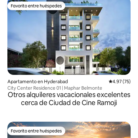
Favorito entre huéspedes
Favorito entre huéspedes
Apartamento en Hyderabad
Calificación 
4.97 (75)
City Center Residence 01 | Maphar Belmonte
Otros alquileres vacacionales excelentes
cerca de Ciudad de Cine Ramoji
Favorito entre huéspedes
Favorito entre huéspedes