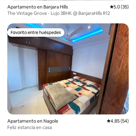
Apartamento en Banjara Hills
Calificación
5.0 (35)
The Vintage Grove - Lujo 3BHK @ BanjaraHills R12
Favorito entre huéspedes
Favorito entre huéspedes
Apartamento en Nagole
Calificación p
4.85 (54)
Feliz estancia en casa