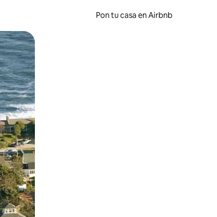
Pon tu casa en Airbnb
o o desliza el dedo.