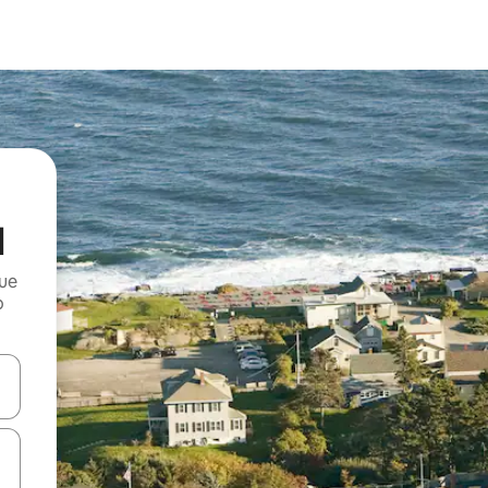
d
que
o
n las teclas de flecha hacia arriba y hacia abajo o explora con el tact