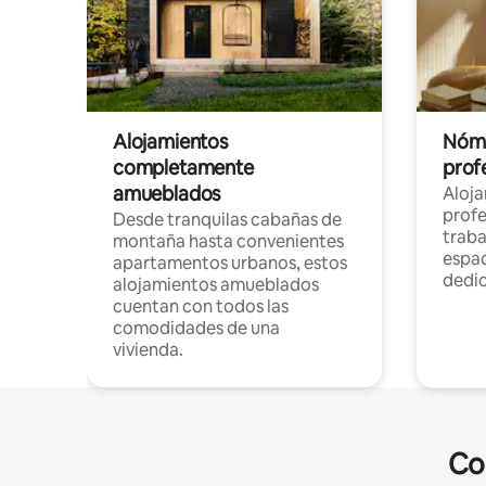
Alojamientos
Nóma
completamente
profe
amueblados
Aloj
profe
Desde tranquilas cabañas de
traba
montaña hasta convenientes
espac
apartamentos urbanos, estos
dedi
alojamientos amueblados
cuentan con todos las
comodidades de una
vivienda.
Co