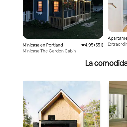
Apartam
Portland
Extraordi
Minicasa en Portland
Calificación promedio: 
4.95 (551)
arquitect
Minicasa The Garden Cabin
La comodidad