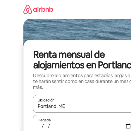
Omite
el
contenido
Renta mensual de
alojamientos en Portlan
Descubre alojamientos para estadías largas 
te harán sentir como en casa durante un mes 
más.
Ubicación
Cuando los resultados estén disponibles, navega co
Llegada