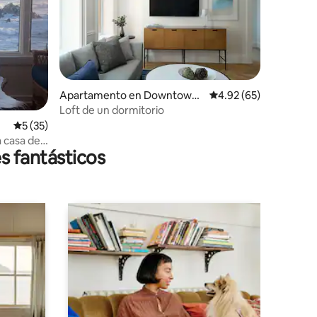
Apartamento en Downtown
Calificación promedio:
4.92 (65)
Portland
Loft de un dormitorio
Calificación promedio: 5 de 5, 35 reseñas
5 (35)
 casa de
s fantásticos