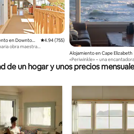
ento en Downtown
Calificación promedio: 4.94 de 5, 755 reseñas
4.94 (755)
naria obra maestra
4.95 de 5, 551 reseñas
ónica en el centro
Alojamiento en Cape Elizabeth
«Periwinkle» ~ una encantadora
 de un hogar y unos precios mensuale
campo frente al mar