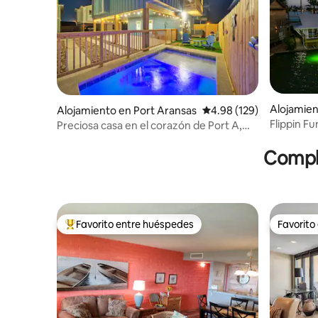
Alojamien
Alojamiento en Port Aransas
Calificación promedio: 
4.98 (129)
Flippin Fu
Preciosa casa en el corazón de Port A,
piscina climatizada
Comple
Favorito entre huéspedes
Favorito
Favorito entre huéspedes preferido
Favorito