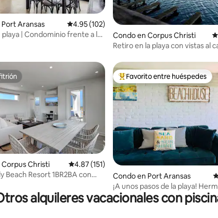
 Port Aransas
Calificación promedio: 4.95 de 5, 102 reseñas
4.95 (102)
 playa | Condominio frente a la
4.95 de 5, 150 reseñas
Condo en Corpus Christi
C
 vistas al amanecer
Retiro en la playa con vistas al c
itrión
Favorito entre huéspedes
itrión
Favorito entre huéspedes prefe
4.95 de 5, 215 reseñas
Corpus Christi
Calificación promedio: 4.87 de 5, 151 reseñas
4.87 (151)
ely Beach Resort 1BR2BA con
Condo en Port Aransas
C
on capacidad para 4 personas.
¡A unos pasos de la playa! Her
Otros alquileres vacacionales con piscin
apartamento en la planta baja.