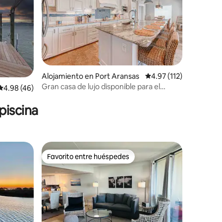
Alojamiento en Port Aransas
Calificación promedio:
4.97 (112)
Gran casa de lujo disponible para el
Calificación promedio: 4.98 de 5, 46 reseñas
4.98 (46)
verano
piscina
Favorito entre huéspedes
Favorito entre huéspedes