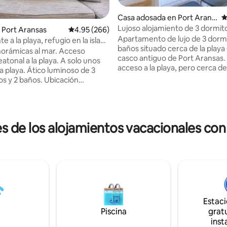
Casa adosada en Port Arans
C
as
Lujoso alojamiento de 3 dormito
 Port Aransas
Calificación promedio: 4.95 de 5, 266 reseñas
4.95 (266)
baños en el casco antiguo de P
Apartamento de lujo de 3 dormi
te a la playa, refugio en la isla
Aransas
baños situado cerca de la playa 
aCara»
ámicas al mar. Acceso
casco antiguo de Port Aransas. Fácil
atonal a la playa. A solo unos
4.97 de 5, 116 reseñas
acceso a la playa, pero cerca de
ico luminoso de 3
restaurantes, bares y muelles 
2 baños. Ubicación
de la ciudad. Hay muchos restaurantes y
a. Así es como deben ser las
bares excelentes ahora abiertos
 playa. Debes tener 25
unas manzanas de distancia. Piscina,
 alquilar No se admiten
garaje, aparcamiento fuera de la
iki
de los alojamientos vacacionales con 
cubiertas, TV UHD de 65 pulgad
r +
sala de estar, TV de 42 pulgada
g | 3.º: cama
dormitorio, parrilla de gas. Muchas toallas
ugio en la isla con
de baño y sábanas mullidas, sá
parrillas, canchas y paseo
600 hilos para todas las camas. Nota: Los
s.
huéspedes deben ser mayores
ren escaleras; no es accesible
años para reservar la casa ados
ADA. Ascensor disponible para
do (equipaje/artículos de playa).
Estac
320
Piscina
gratu
inst