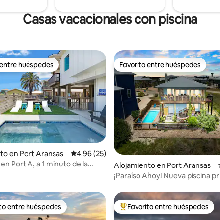
Casas vacacionales con piscina
 entre huéspedes
Favorito entre huéspedes
 entre huéspedes
Favorito entre huéspedes
io: 5 de 5, 11 reseñas
to en Port Aransas
Calificación promedio: 4.96 de 5, 25 reseñas
4.96 (25)
en Port A, a 1 minuto de la
Alojamiento en Port Aransas
 piscina privada
¡Paraíso Ahoy! Nueva piscina pr
terrazas con vistas
ito entre huéspedes
Favorito entre huéspedes
 entre huéspedes preferido
Favorito entre huéspedes prefe