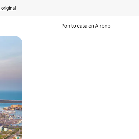
 original
Pon tu casa en Airbnb
o o desliza el dedo.