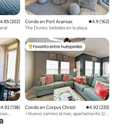
alificación promedio: 4.85 de 5, 202 reseñas
4.85 (202)
Condo en Port Aransas
Calificación promedio:
4.9 (162)
anal
The Dunes: bebidas en la playa
Favorito entre huéspedes
rido
Favorito entre huéspedes preferido
alificación promedio: 4.92 de 5, 138 reseñas
4.92 (138)
Condo en Corpus Christi
Calificación promedio: 
4.92 (233)
moso
⭐Nuevo camino al mar, apartamento 2/2,
a
a 4 minutos a pie de la playa