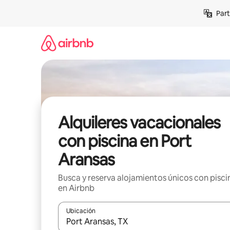
Omite
Part
el
contenido
Alquileres vacacionales
con piscina en Port
Aransas
Busca y reserva alojamientos únicos con pisci
en Airbnb
Ubicación
Cuando los resultados estén disponibles, navega co