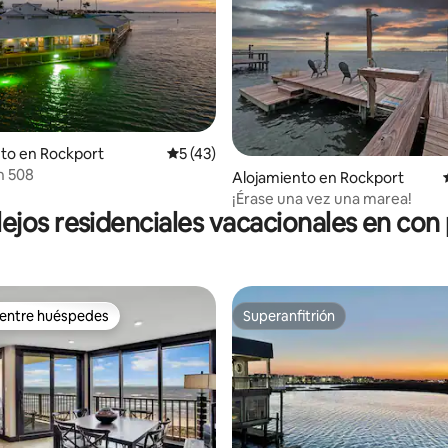
to en Rockport
Calificación promedio: 5 de 5, 43 reseñas
5 (43)
4.98 de 5, 129 reseñas
n 508
Alojamiento en Rockport
¡Érase una vez una marea!
jos residenciales vacacionales en con 
 entre huéspedes
Superanfitrión
 entre huéspedes
Superanfitrión