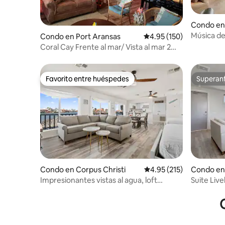
Condo en
Música de
Condo en Port Aransas
Calificación promedio: 
4.95 (150)
playa con
Coral Cay Frente al mar/ Vista al mar 2
camas/2 baños
Favorito entre huéspedes
Superanf
Favorito entre huéspedes
Superanf
Condo en Corpus Christi
Calificación promedio: 
4.95 (215)
Condo en 
Impresionantes vistas al agua, loft
Suite Liv
espacioso, balcón privado
terraza c