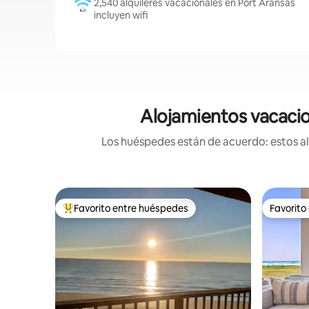
2,540 alquileres vacacionales en Port Aransas
incluyen wifi
Alojamientos vacacio
Los huéspedes están de acuerdo: estos alo
Favorito entre huéspedes
Favorito
Favorito entre huéspedes preferido
Favorito