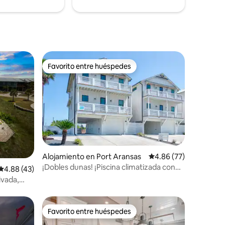
Favorito entre huéspedes
Favorito entre huéspedes
Alojamiento en Port Aransas
Calificación promedio:
4.86 (77)
¡Dobles dunas! ¡Piscina climatizada con
Calificación promedio: 4.88 de 5, 43 reseñas
4.88 (43)
vistas al mar!
ivada,
Favorito entre huéspedes
rido
Favorito entre huéspedes