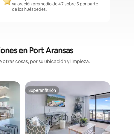
valoración promedio de 4.7 sobre 5 por parte
de los huéspedes.
iones en Port Aransas
 otras cosas, por su ubicación y limpieza.
Condo en
Superanfitrión
Favorit
rido
Superanfitrión
Favorit
Sea Sound
playa de 
¡Bienven
piscinas
primera p
encuentr
apartame
para una 
Fácil acc