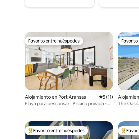
Un lugar perfecto para reunirse,
recargar energías y disfrutar de la vista.
Favorito entre huéspedes
Favorito
Favorito entre huéspedes
Favorito
Alojamiento en Port Aransas
Calificación promed
5 (11)
Alojamien
Playa para descansar | Piscina privada •
The Oasis 
Estilo costero moderno
playa, con
Favorito entre huéspedes
Favor
Favorito entre huéspedes preferido
Favorito