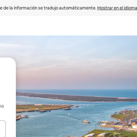
e de la información se tradujo automáticamente. 
Mostrar en el idioma
na
n las teclas de flecha hacia arriba y hacia abajo o explora con el tact