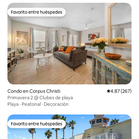
Favorito entre huéspedes
Favorito entre huéspedes
Condo en Corpus Christi
Calificación pr
4.87 (267)
Primavera 2 @ Clubes de playa
Playa
·
Peatonal
·
Decoración
Favorito entre huéspedes
Favorito entre huéspedes