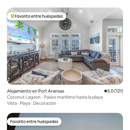
Favorito entre huéspedes
Favorito entre huéspedes preferido
Alojamiento en Port Aransas
Calificación 
5.0 (121)
Coconut Lagoon - Paseo marítimo hasta la playa
Vista
·
Playa
·
Decoración
Favorito entre huéspedes
Favorito entre huéspedes