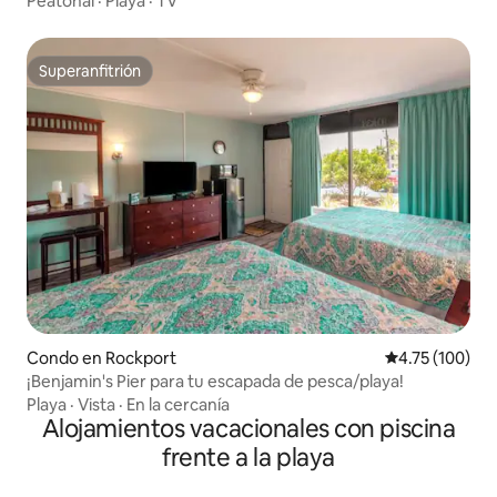
Peatonal
·
Playa
·
TV
Superanfitrión
Superanfitrión
Condo en Rockport
Calificación p
4.75 (100)
¡Benjamin's Pier para tu escapada de pesca/playa!
Playa
·
Vista
·
En la cercanía
Alojamientos vacacionales con piscina
frente a la playa