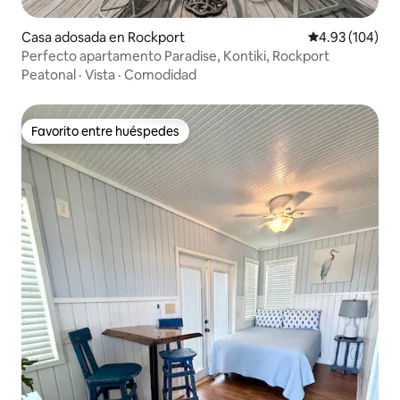
Casa adosada en Rockport
Calificación pr
4.93 (104)
Perfecto apartamento Paradise, Kontiki, Rockport
Peatonal
·
Vista
·
Comodidad
Favorito entre huéspedes
Favorito entre huéspedes