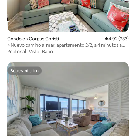
Condo en Corpus Christi
Calificación pr
4.92 (233)
⭐Nuevo camino al mar, apartamento 2/2, a 4 minutos a
pie de la playa
Peatonal
·
Vista
·
Baño
Superanfitrión
Superanfitrión