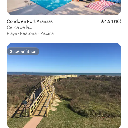
Condo en Port Aransas
Calificación 
4.94 (16)
Cerca de la
playa~Piscina~Barbacoa~Fresco~Balcón~Acceso a la
Playa
·
Peatonal
·
Piscina
playa
Superanfitrión
Superanfitrión