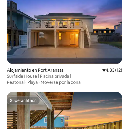
Alojamiento en Port Aransas
Calificación 
4.83 (12)
Surfside House | Piscina privada |
Peatonal
·
Playa
·
Moverse por la zona
Superanfitrión
Superanfitrión