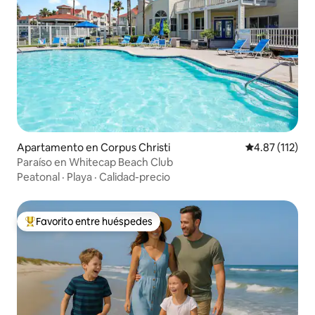
Apartamento en Corpus Christi
Calificación p
4.87 (112)
Paraíso en Whitecap Beach Club
Peatonal
·
Playa
·
Calidad-precio
Favorito entre huéspedes
Favorito entre huéspedes preferido