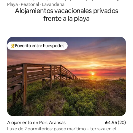
Playa
·
Peatonal
·
Lavandería
Alojamientos vacacionales privados
frente a la playa
Favorito entre huéspedes
Favorito entre huéspedes preferido
Alojamiento en Port Aransas
Calificación p
4.95 (20)
Luxe de 2 dormitorios: paseo marítimo + terraza en el