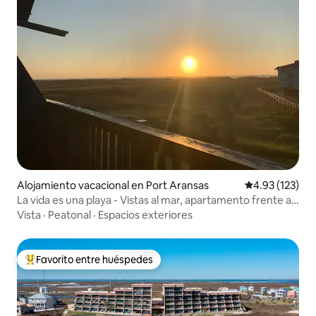
Alojamiento vacacional en Port Aransas
Calificación p
4.93 (123)
La vida es una playa - Vistas al mar, apartamento frente a
la playa
Vista
·
Peatonal
·
Espacios exteriores
Favorito entre huéspedes
Favorito entre huéspedes preferido