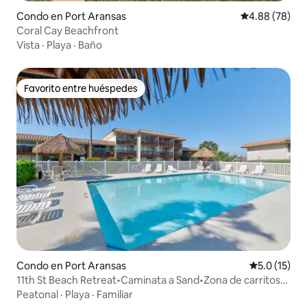
Condo en Port Aransas
Calificación p
4.88 (78)
Coral Cay Beachfront
Vista
·
Playa
·
Baño
Favorito entre huéspedes
Favorito entre huéspedes
Condo en Port Aransas
Calificación
5.0 (15)
11th St Beach Retreat•Caminata a Sand•Zona de carritos
de golf
Peatonal
·
Playa
·
Familiar