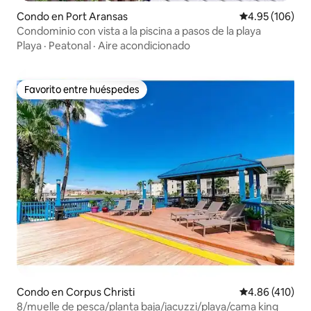
Condo en Port Aransas
Calificación pr
4.95 (106)
Condominio con vista a la piscina a pasos de la playa
Playa
·
Peatonal
·
Aire acondicionado
Favorito entre huéspedes
Favorito entre huéspedes
Condo en Corpus Christi
Calificación pr
4.86 (410)
8/muelle de pesca/planta baja/jacuzzi/playa/cama king