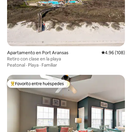
Apartamento en Port Aransas
Calificación pr
4.96 (108)
Retiro con clase en la playa
Peatonal
·
Playa
·
Familiar
Favorito entre huéspedes
Favorito entre huéspedes preferido