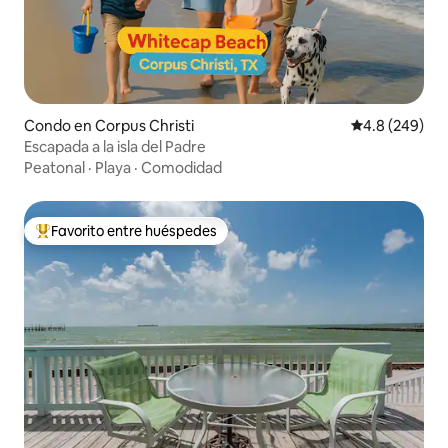
Condo en Corpus Christi
Calificación p
4.8 (249)
Escapada a la isla del Padre
Peatonal
·
Playa
·
Comodidad
Favorito entre huéspedes
Favorito entre huéspedes preferido