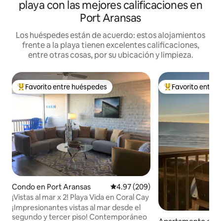
playa con las mejores calificaciones en
Port Aransas
Los huéspedes están de acuerdo: estos alojamientos
frente a la playa tienen excelentes calificaciones,
entre otras cosas, por su ubicación y limpieza.
Favorito entre huéspedes
Favorito entre
Favorito entre huéspedes preferido
Favorito entre hu
Condo en Port Aransas
Calificación promedio: 4.97 de 5
4.97 (209)
¡Vistas al mar x 2! Playa Vida en Coral Cay
¡Impresionantes vistas al mar desde el
segundo y tercer piso! Contemporáneo