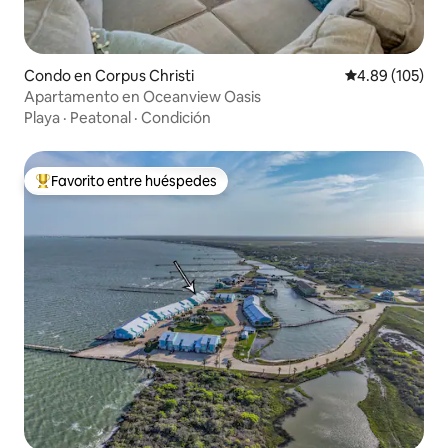
Condo en Corpus Christi
Calificación pr
4.89 (105)
Apartamento en Oceanview Oasis
Playa
·
Peatonal
·
Condición
Favorito entre huéspedes
Favorito entre huéspedes preferido