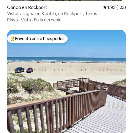
Condo en Rockport
Calificación p
4.93 (123)
Vistas al agua en Kontiki, en Rockport, Texas
Playa
·
Vista
·
En la cercanía
Favorito entre huéspedes
Favorito entre huéspedes preferido