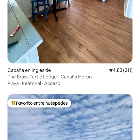
Cabaña en Ingleside
Calificación p
4.83 (211)
The Brass Turtle Lodge - Cabaña Heron
Playa
·
Peatonal
·
Acceso
Favorito entre huéspedes
Favorito entre huéspedes preferido