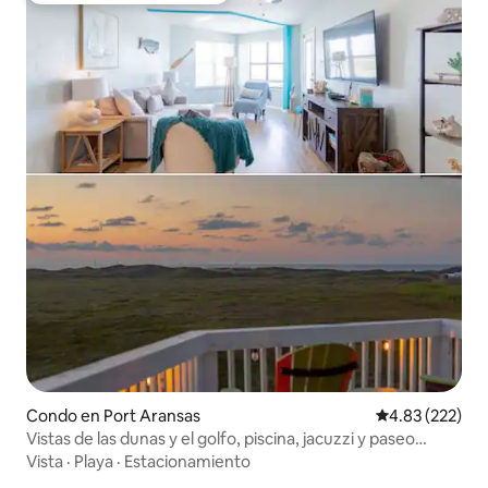
Condo en Port Aransas
Calificación pr
4.83 (222)
Vistas de las dunas y el golfo, piscina, jacuzzi y paseo
marítimo
Vista
·
Playa
·
Estacionamiento