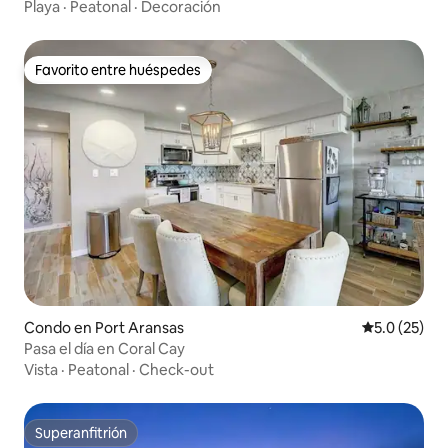
tercer piso
Playa
·
Peatonal
·
Decoración
Favorito entre huéspedes
Favorito entre huéspedes
Condo en Port Aransas
Calificación
5.0 (25)
Pasa el día en Coral Cay
Vista
·
Peatonal
·
Check-out
Superanfitrión
Superanfitrión