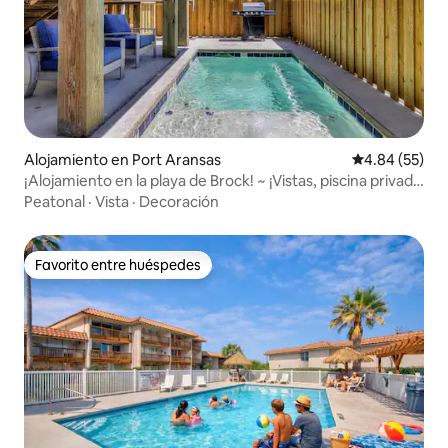
Alojamiento en Port Aransas
Calificación p
4.84 (55)
¡Alojamiento en la playa de Brock! ~ ¡Vistas, piscina privada
y sala de juegos!
Peatonal
·
Vista
·
Decoración
Favorito entre huéspedes
Favorito entre huéspedes