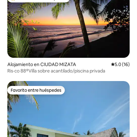
Favorito entre huéspedes preferido
Alojamiento en CIUDAD MIZATA
Calificación
5.0 (16)
Ris·co 88®Villa sobre acantilado/piscina privada
Favorito entre huéspedes
Favorito entre huéspedes