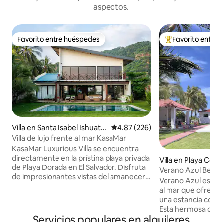
aspectos.
Favorito entre huéspedes
Favorito entre
Favorito entre huéspedes
Favorito entre hu
Villa en Santa Isabel Ishuata
Calificación promedio: 4.87 de 5
4.87 (226)
n
Villa de lujo frente al mar KasaMar
KasaMar Luxurious Villa se encuentra
directamente en la prístina playa privada
Villa en Playa Cost
de Playa Dorada en El Salvador. Disfruta
Verano Azul Beac
de impresionantes vistas del amanecer y
Verano Azul es una
la puesta de sol desde la comodidad de la
al mar que ofrece 
impresionante terraza de la piscina,
una estancia con f
relájate en la piscina con vistas al mar y
Esta hermosa casa
explora toda la belleza que El Salvador
Servicios populares en alquileres
de las mejores play