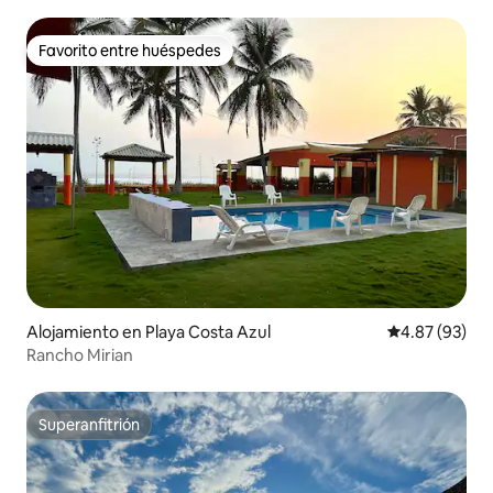
Favorito entre huéspedes
Favorito entre huéspedes
Alojamiento en Playa Costa Azul
Calificación p
4.87 (93)
Rancho Mirian
Superanfitrión
Superanfitrión