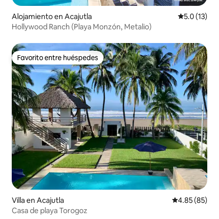
Alojamiento en Acajutla
Calificación
5.0 (13)
Hollywood Ranch (Playa Monzón, Metalio)
Favorito entre huéspedes
Favorito entre huéspedes
Villa en Acajutla
Calificación p
4.85 (85)
Casa de playa Torogoz