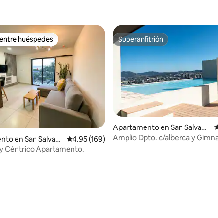
 entre huéspedes
Superanfitrión
 entre huéspedes
Superanfitrión
4.95 de 5, 118 reseñas
Apartamento en San Salvado
C
r
Amplio Dpto. c/alberca y Gimna
nto en San Salvad
Calificación promedio: 4.95 de 5, 169 reseñas
4.95 (169)
Salvador
y Céntrico Apartamento.