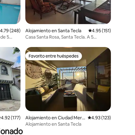
alificación promedio: 4.79 de 5, 248 reseñas
4.79 (248)
Alojamiento en Santa Tecla
Calificación promedio:
4.95 (151)
 de 5
Casa Santa Rosa, Santa Tecla. A 5
minutos de San Salvador.
Favorito entre huéspedes
Favorito entre huéspedes
alificación promedio: 4.92 de 5, 177 reseñas
4.92 (177)
Alojamiento en Ciudad Merli
Calificación promedio: 
4.93 (123)
ot
Alojamiento en Santa Tecla
cionado