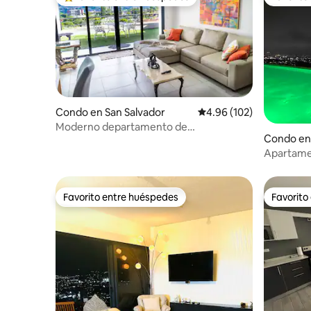
Favorito entre huéspedes preferido
Favorito
Condo en San Salvador
Calificación promedio: 
4.96 (102)
Moderno departamento de
Condo en 
3 habitaciones con terraza y vistas a la
ciudad | Wifi rápido
Apartamen
Favorito entre huéspedes
Favorito
Favorito entre huéspedes
Favorito