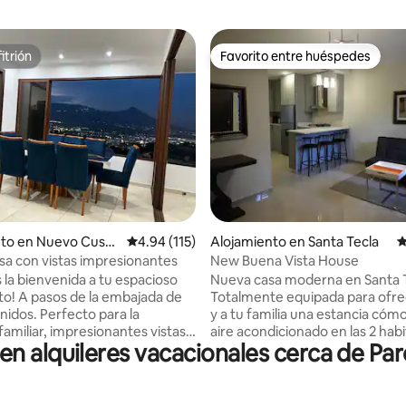
itrión
Favorito entre huéspedes
itrión
Favorito entre huéspedes
4.87 de 5, 267 reseñas
nto en Nuevo Cusca
Calificación promedio: 4.94 de 5, 115 reseñas
4.94 (115)
Alojamiento en Santa Tecla
C
sa con vistas impresionantes
New Buena Vista House
 la bienvenida a tu espacioso
Nueva casa moderna en Santa T
to! A pasos de la embajada de
Totalmente equipada para ofrec
nidos. Perfecto para la
y a tu familia una estancia cóm
familiar, impresionantes vistas a
aire acondicionado en las 2 hab
 alquileres vacacionales cerca de Pa
desde la gran terraza. Relájate
para disfrutar del apartamento 
s con sofás y mesas; una
calurosa temporada de verano
n un televisor de 75" con
céntrica y segura, ideal para el
 primera calidad. Disfruta de
y el tiempo de calidad en famili