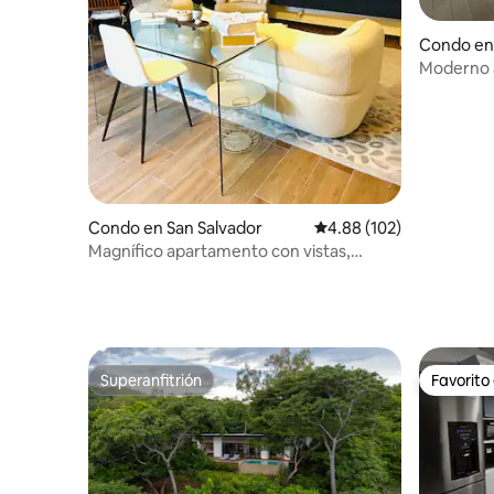
Condo en 
Moderno 
San Salva
Condo en San Salvador
Calificación promedio: 
4.88 (102)
Magnífico apartamento con vistas,
piscina y gimnasio, San Salvador
Superanfitrión
Favorito
Superanfitrión
Favorito