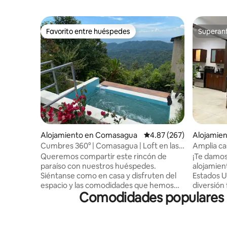
Favorito entre huéspedes
Superanf
Favorito entre huéspedes
Superanf
Alojamiento en Comasagua
Calificación promedio: 
4.87 (267)
Alojamie
tlán
Cumbres 360° | Comasagua | Loft en las
Amplia ca
Nubes
Queremos compartir este rincón de
¡Te damos
paraíso con nuestros huéspedes.
alojamien
Siéntanse como en casa y disfruten del
Estados U
espacio y las comodidades que hemos
diversión 
Comodidades populares en
preparado para que tengan una estancia
la ciudad 
inolvidable. El estacionamiento está a
en 3 zona
nivel de la calle; para acceder a la casa
cuenta co
deberán subir gradas. Esta es una
sonido de