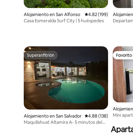
Alojamiento en San Alfonso
Calificación promedio: 
4.82 (199)
Alojamien
Casa Esmeralda Surf City | 5 huéspedes
Departam
Superanfitrión
Favorito
Superanfitrión
Favorito
Alojamien
Mini apar
Alojamiento en San Salvador
Calificación promedio: 
4.88 (138)
histórico
Maquilishuat Altamira A- 5 minutos del
Aparta
centro histórico