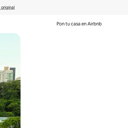
 original
Pon tu casa en Airbnb
o o desliza el dedo.