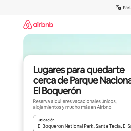
Omite
Part
el
contenido
Lugares para quedarte
cerca de Parque Naciona
El Boquerón
Reserva alquileres vacacionales únicos,
alojamientos y mucho más en Airbnb
Ubicación
Cuando los resultados estén disponibles, navega co