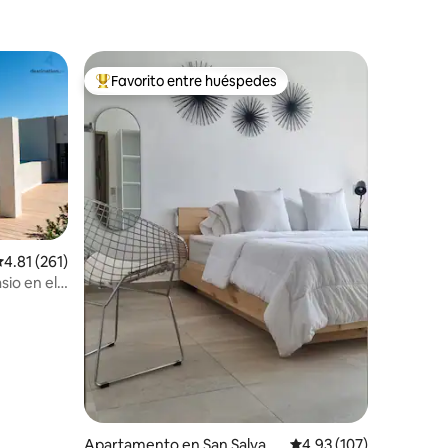
Favorito entre huéspedes
Favorito entre huéspedes preferido
alificación promedio: 4.81 de 5, 261 reseñas
4.81 (261)
sio en el
Apartamento en San Salvad
Calificación promedio: 
4.93 (107)