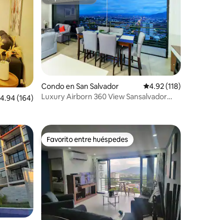
rido
Superanfitrión
Condo en San Salvador
Calificación promedio: 
4.92 (118)
Luxury Airborn 360 View Sansalvador
alificación promedio: 4.94 de 5, 164 reseñas
4.94 (164)
Urbano
Favorito entre huéspedes
Favorito entre huéspedes