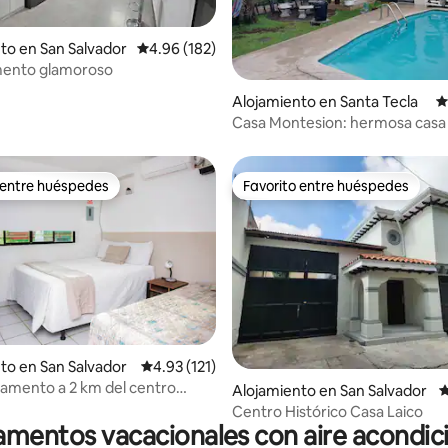
4.82 de 5, 199 reseñas
to en San Salvador
Calificación promedio: 4.96 de 5, 182 reseñas
4.96 (182)
ento glamoroso
Alojamiento en Santa Tecla
C
Casa Montesion: hermosa casa
dormitorios con piscina
 entre huéspedes
Favorito entre huéspedes
 entre huéspedes
Favorito entre huéspedes
to en San Salvador
Calificación promedio: 4.93 de 5, 121 reseñas
4.93 (121)
tamento a 2 km del centro
4.88 de 5, 138 reseñas
Alojamiento en San Salvador
C
Centro Histórico Casa Laico
mentos vacacionales con aire acondi