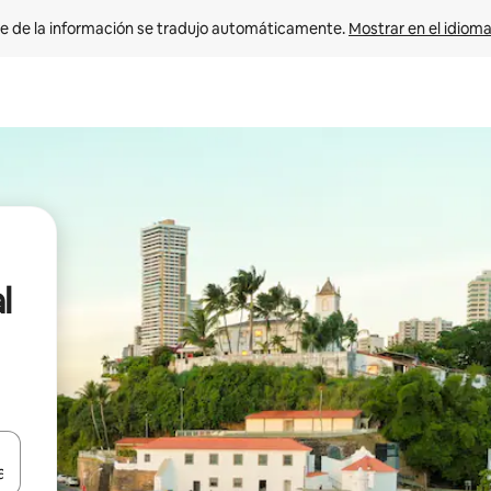
e de la información se tradujo automáticamente. 
Mostrar en el idioma
l
n las teclas de flecha hacia arriba y hacia abajo o explora con el tact