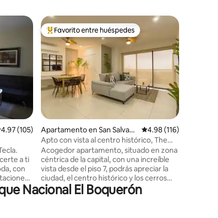
Alojamie
Favorito entre huéspedes
Favorit
Favorito entre huéspedes preferido
Favorit
K&L Casa
Nota: Sol
permite e
respeto a los v
ubicado a
centro re
de la fant
volcán, 
profunda
rodea. K&L está teniendo especial
alificación promedio: 4.97 de 5, 105 reseñas
4.97 (105)
Apartamento en San Salvad
Calificación promedio: 
4.98 (116)
cuidado p
or
debido a COVID-19 
Apto con vista al centro histórico, The
debido al 
Flats
ecla.
Acogedor apartamento, situado en zona
erte a ti
céntrica de la capital, con una increíble
oda, con
vista desde el piso 7, podrás apreciar la
itaciones
ciudad, el centro histórico y los cerros
rque Nacional El Boquerón
en la
que rodean la capital. El espacio
. Zona
Condominio nuevo y con seguridad las
 coworking
24 hrs, en zona exclusiva, cerca de
a. Tendrás
centros comerciales, supermercados,