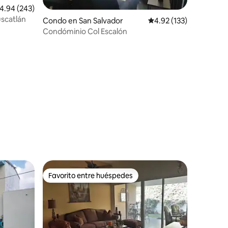
alificación promedio: 4.94 de 5, 243 reseñas
4.94 (243)
uscatlán
Condo en San Salvador
Calificación promedio: 
4.92 (133)
Condóminio Col Escalón
Favorito entre huéspedes
Favorito entre huéspedes