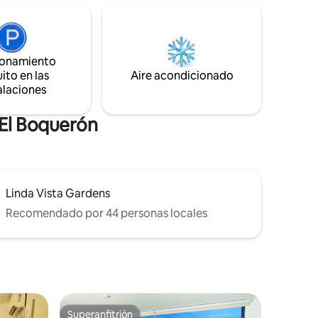
ado
restaurantes y lugares turísticos. Con
todas las comodidades, aire
 San
acondicionado, agua caliente,
e lujo,
refrigeradora, estación de café,
ionamiento
minutos
licuadora, utensilios de cocina, centro de
ito en las
Aire acondicionado
olcán El
lavado, wifi.
alaciones
 El Boquerón
Linda Vista Gardens
Recomendado por 44 personas locales
Superanfitrión