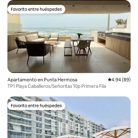
Favorito entre huéspedes
Favorito entre huéspedes
Apartamento en Punta Hermosa
Calificación p
4.94 (89)
TP1 Playa Caballeros/Señoritas 10p Primera Fila
Favorito entre huéspedes
Favorito entre huéspedes