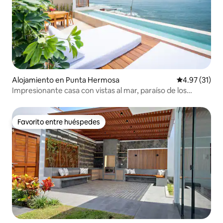
Alojamiento en Punta Hermosa
Calificación 
4.97 (31)
Impresionante casa con vistas al mar, paraíso de los
surfistas,
Favorito entre huéspedes
Favorito entre huéspedes