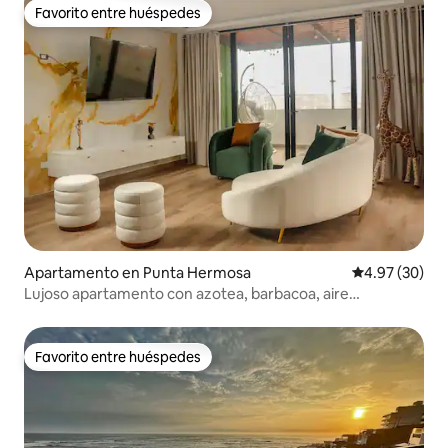
Favorito entre huéspedes
Favorito entre huéspedes
Apartamento en Punta Hermosa
Calificación p
4.97 (30)
Lujoso apartamento con azotea, barbacoa, aire
acondicionado y playa cercana
Favorito entre huéspedes
Favorito entre huéspedes