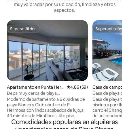
muy valoradas por su ubicación, limpieza y otros
aspectos.
Superanfitrión
Superanfitrión
Superanfitrión
Superanfitrión
Apartamento en Punta Her
Calificación promedio: 4.86 de 
4.86 (59)
Casa de campo en
mosa
gra
Depa muy cerca de playa
Casa de playa con
blanca+cochera+parrilla
vista al mar
Moderno departamento a 6 cuadras de
Casa de playa tot
playa Blanca y Club náutico de P.
piscina y parrilla, 
Hermosa,con lindos acabados de lujo,a
cerro el Chanque. 
40 minutos de Miraflores, 4to piso,
de un condominio 
Comodidades populares en alquileres
buena vista, totalmente amoblado,
horas, la casa cue
cuenta con cochera y ascensor, fácil
mejores vistas al 