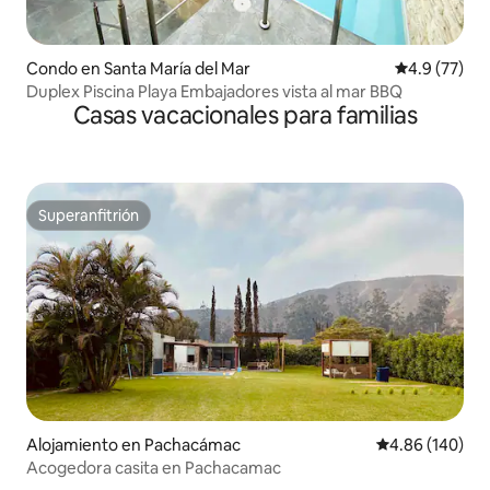
Condo en Santa María del Mar
Calificación
4.9 (77)
Duplex Piscina Playa Embajadores vista al mar BBQ
Casas vacacionales para familias
Superanfitrión
Superanfitrión
Alojamiento en Pachacámac
Calificación pr
4.86 (140)
Acogedora casita en Pachacamac