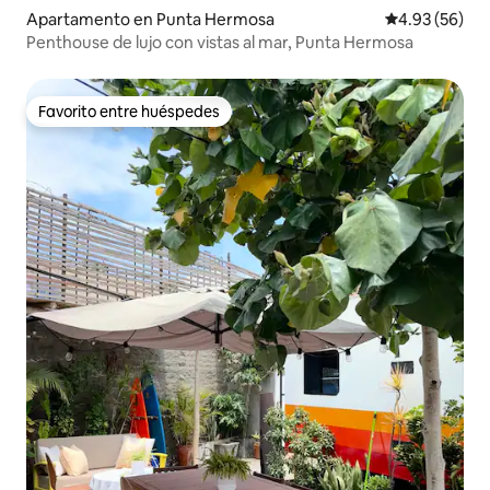
Apartamento en Punta Hermosa
Calificación p
4.93 (56)
Penthouse de lujo con vistas al mar, Punta Hermosa
Favorito entre huéspedes
Favorito entre huéspedes