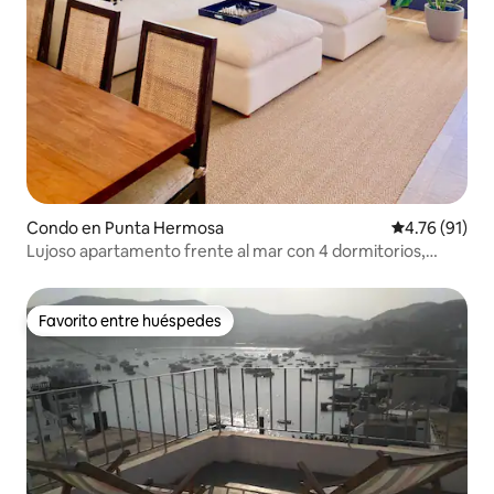
Condo en Punta Hermosa
Calificación 
4.76 (91)
Lujoso apartamento frente al mar con 4 dormitorios,
capacidad para 8 personas
Favorito entre huéspedes
Favorito entre huéspedes