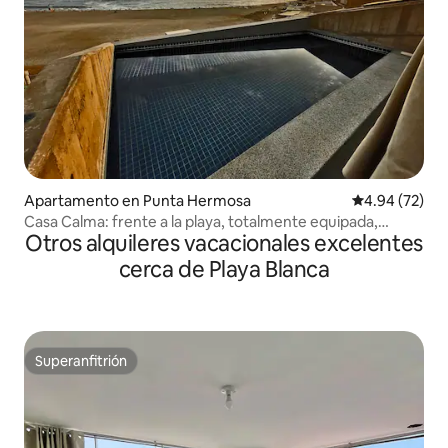
Apartamento en Punta Hermosa
Calificación p
4.94 (72)
Casa Calma: frente a la playa, totalmente equipada,
Otros alquileres vacacionales excelentes
piscina privada
cerca de Playa Blanca
Superanfitrión
Superanfitrión