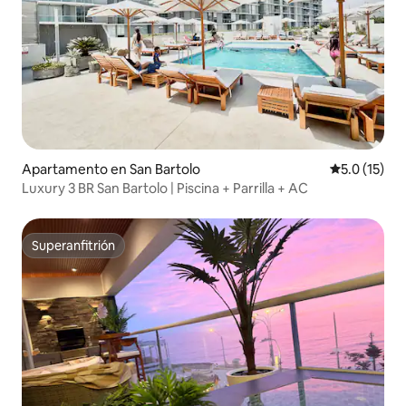
Apartamento en San Bartolo
Calificación
5.0 (15)
Luxury 3 BR San Bartolo | Piscina + Parrilla + AC
Superanfitrión
Superanfitrión