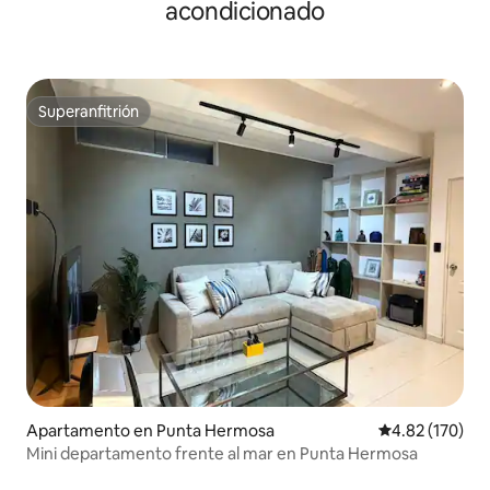
acondicionado
Superanfitrión
Superanfitrión
Apartamento en Punta Hermosa
Calificación p
4.82 (170)
Mini departamento frente al mar en Punta Hermosa