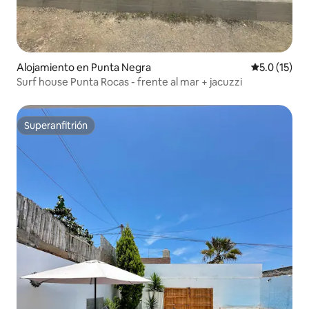
Alojamiento en Punta Negra
Calificación
5.0 (15)
Surf house Punta Rocas - frente al mar + jacuzzi
Superanfitrión
Superanfitrión