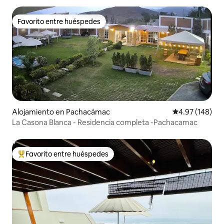
Favorito entre huéspedes
Favorito entre huéspedes
Alojamiento en Pachacámac
Calificación pr
4.97 (148)
La Casona Blanca - Residencia completa -Pachacamac
Favorito entre huéspedes
Favorito entre huéspedes preferido