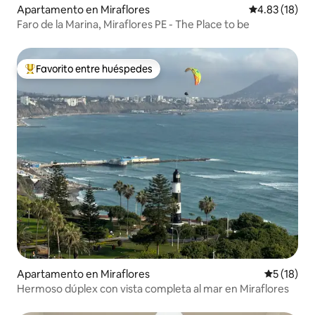
Apartamento en Miraflores
Calificación 
4.83 (18)
Faro de la Marina, Miraflores PE - The Place to be
Favorito entre huéspedes
Favorito entre huéspedes preferido
Apartamento en Miraflores
Calificaci
5 (18)
Hermoso dúplex con vista completa al mar en Miraflores