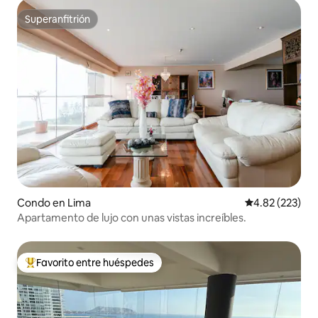
Superanfitrión
Superanfitrión
Condo en Lima
Calificación pr
4.82 (223)
Apartamento de lujo con unas vistas increíbles.
Favorito entre huéspedes
Favorito entre huéspedes preferido