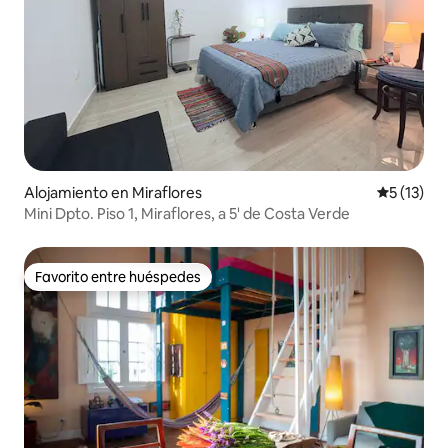
Alojamiento en Miraflores
Calificaci
5 (13)
Mini Dpto. Piso 1, Miraflores, a 5' de Costa Verde
Favorito entre huéspedes
Favorito entre huéspedes