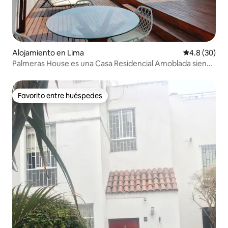
Alojamiento en Lima
Calificación
4.8 (30)
Palmeras House es una Casa Residencial Amoblada siendo
el Lugar Perfecto para reir, soñar y disfrutar!!!
Favorito entre huéspedes
Favorito entre huéspedes