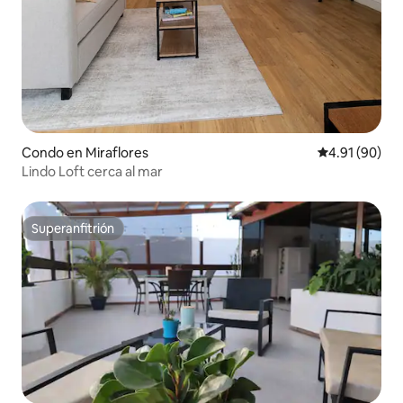
Condo en Miraflores
Calificación 
4.91 (90)
Lindo Loft cerca al mar
Superanfitrión
Superanfitrión