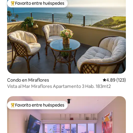
Favorito entre huéspedes
Favorito entre huéspedes preferido
Condo en Miraflores
Calificación p
4.89 (123)
Vista al Mar Miraflores Apartamento 3 Hab. 183mt2
Favorito entre huéspedes
Favorito entre huéspedes preferido