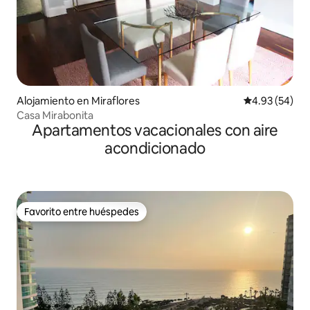
Alojamiento en Miraflores
Calificación p
4.93 (54)
Casa Mirabonita
Apartamentos vacacionales con aire
acondicionado
Favorito entre huéspedes
Favorito entre huéspedes