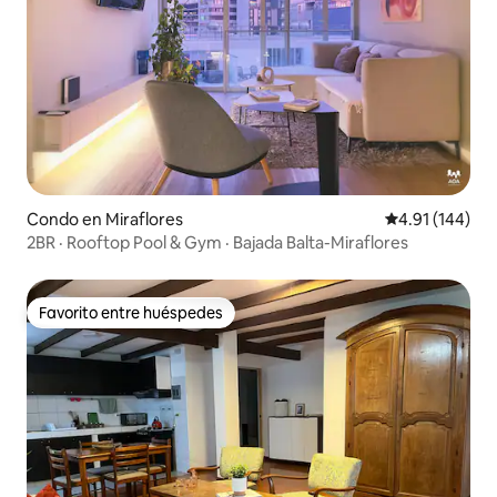
Condo en Miraflores
Calificación p
4.91 (144)
2BR · Rooftop Pool & Gym · Bajada Balta-Miraflores
Favorito entre huéspedes
Favorito entre huéspedes