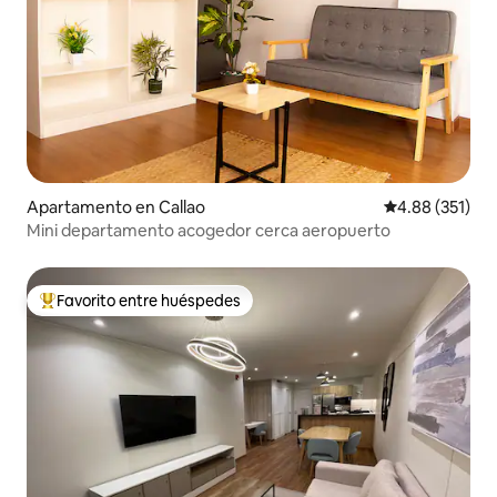
Apartamento en Callao
Calificación p
4.88 (351)
Mini departamento acogedor cerca aeropuerto
Favorito entre huéspedes
Favorito entre huéspedes preferido