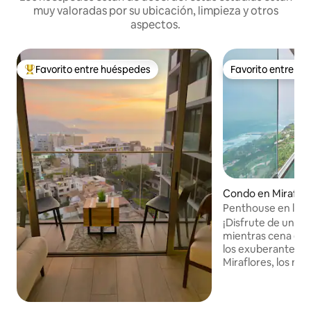
muy valoradas por su ubicación, limpieza y otros
aspectos.
Favorito entre huéspedes
Favorito entre h
Favorito entre huéspedes preferido
Favorito entre h
Condo en Miraflor
Penthouse en la ci
Vistas completas d
¡Disfrute de una vi
mientras cena en e
los exuberantes p
Miraflores, los mejores
el sonido de las o
las rocas mientras
siesta en la cama, 