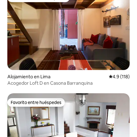
Favorito entre huéspedes preferido
Alojamiento en Lima
Calificación 
4.9 (118)
Acogedor Loft D en Casona Barranquina
Favorito entre huéspedes
Favorito entre huéspedes