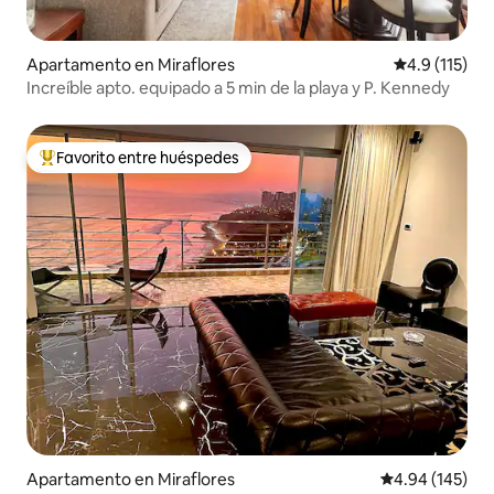
Apartamento en Miraflores
Calificación 
4.9 (115)
Increíble apto. equipado a 5 min de la playa y P. Kennedy
Favorito entre huéspedes
Favorito entre huéspedes preferido
Apartamento en Miraflores
Calificación pr
4.94 (145)