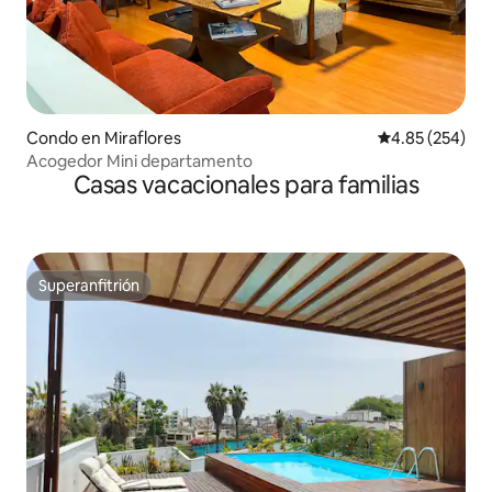
Condo en Miraflores
Calificación pr
4.85 (254)
Acogedor Mini departamento
Casas vacacionales para familias
Superanfitrión
Superanfitrión