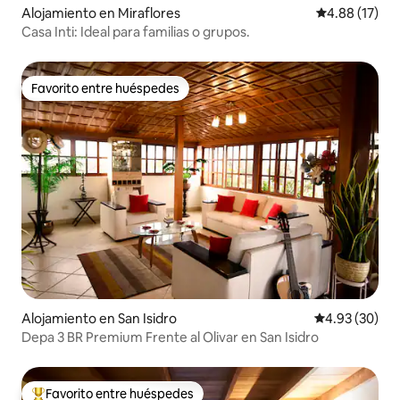
Alojamiento en Miraflores
Calificación 
4.88 (17)
Casa Inti: Ideal para familias o grupos.
Favorito entre huéspedes
Favorito entre huéspedes
Alojamiento en San Isidro
Calificación p
4.93 (30)
Depa 3 BR Premium Frente al Olivar en San Isidro
Favorito entre huéspedes