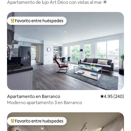
Apartamento de lujo Art Déco con vistas al mar 🌟
Favorito entre huéspedes
Favorito entre huéspedes preferido
Apartamento en Barranco
Calificación pr
4.95 (240)
Moderno apartamento 3 en Barranco
Favorito entre huéspedes
Favorito entre huéspedes preferido