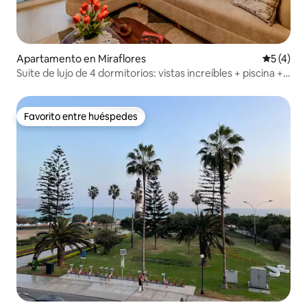
Apartamento en Miraflores
Calificac
5 (4)
Suite de lujo de 4 dormitorios: vistas increíbles + piscina +
estacionamiento
Favorito entre huéspedes
Favorito entre huéspedes