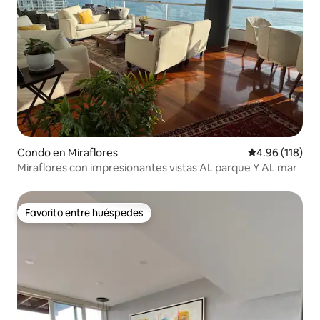
Condo en Miraflores
Calificación p
4.96 (118)
Miraflores con impresionantes vistas AL parque Y AL mar
Favorito entre huéspedes
Favorito entre huéspedes