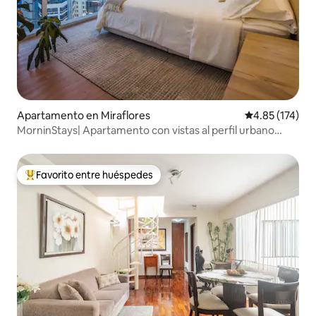
Apartamento en Miraflores
Calificación p
4.85 (174)
MorninStays| Apartamento con vistas al perfil urbano
junto a Kennedy Park
Favorito entre huéspedes
Favorito entre huéspedes preferido