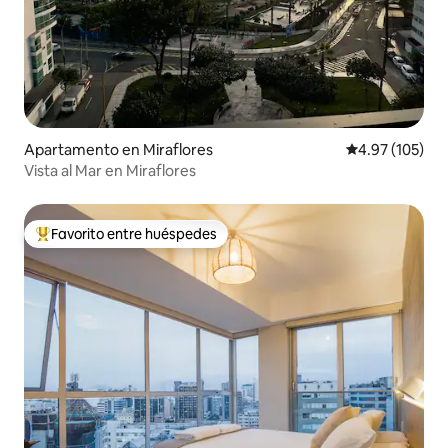
Apartamento en Miraflores
Calificación p
4.97 (105)
Vista al Mar en Miraflores
Favorito entre huéspedes
Favorito entre huéspedes preferido