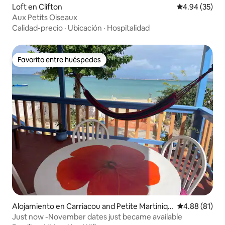
Loft en Clifton
Calificación p
4.94 (35)
Aux Petits Oiseaux
Calidad-precio
·
Ubicación
·
Hospitalidad
Favorito entre huéspedes
Favorito entre huéspedes
Alojamiento en Carriacou and Petite Martiniqu
Calificación 
4.88 (81)
e
Just now -November dates just became available