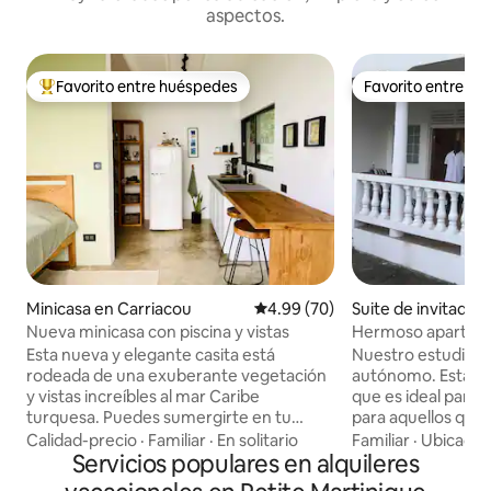
aspectos.
Favorito entre huéspedes
Favorito entre h
Favorito entre huéspedes preferido
Favorito entre h
Minicasa en Carriacou
Calificación promedio: 4.99 de 
4.99 (70)
Suite de invitados
u
Nueva minicasa con piscina y vistas
Hermoso apartame
vistas al mar. A 2 
Esta nueva y elegante casita está
Nuestro estudio e
rodeada de una exuberante vegetación
autónomo. Está en la planta baja, por lo
y vistas increíbles al mar Caribe
que es ideal para 
turquesa. Puedes sumergirte en tu
para aquellos que
piscina privada, caminar hasta las
escalones. El estudio está limpio,
Calidad-precio
·
Familiar
·
En solitario
Familiar
·
Ubicació
hermosas playas cercanas para practicar
Servicios populares en alquileres
cómodo y espacioso. Tien
esnórquel o hacer pícnics en la playa,
dormitorios. Una king (con aire