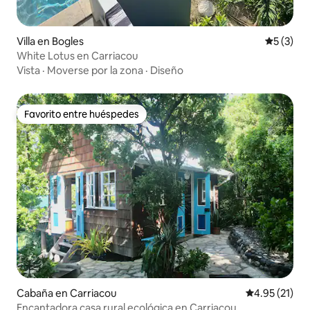
Villa en Bogles
Calificac
5 (3)
White Lotus en Carriacou
Vista
·
Moverse por la zona
·
Diseño
Favorito entre huéspedes
Favorito entre huéspedes
Cabaña en Carriacou
Calificación 
4.95 (21)
Encantadora casa rural ecológica en Carriacou