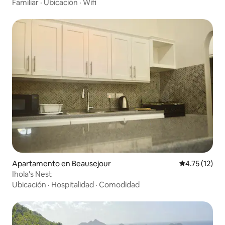
Familiar
·
Ubicación
·
Wifi
Apartamento en Beausejour
Calificación 
4.75 (12)
Ihola's Nest
Ubicación
·
Hospitalidad
·
Comodidad