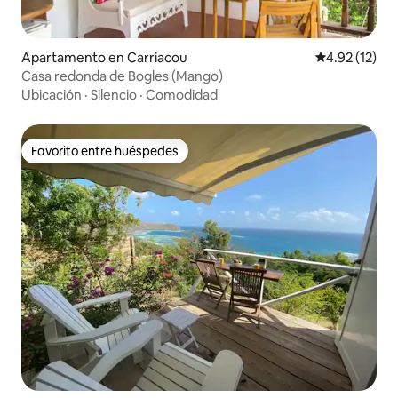
Apartamento en Carriacou
Calificación 
4.92 (12)
Casa redonda de Bogles (Mango)
Ubicación
·
Silencio
·
Comodidad
Favorito entre huéspedes
Favorito entre huéspedes