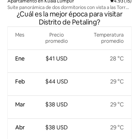
Apartamento en Kuala Lumpur
Calificación 
4.93 (15)
Suite panorámica de dos dormitorios con vista a las Torres
¿Cuál es la mejor época para visitar
Gemelas
Distrito de Petaling?
Mes
Precio
Temperatura
promedio
promedio
Ene
$41 USD
28 °C
Feb
$44 USD
29 °C
Mar
$38 USD
29 °C
Abr
$38 USD
29 °C