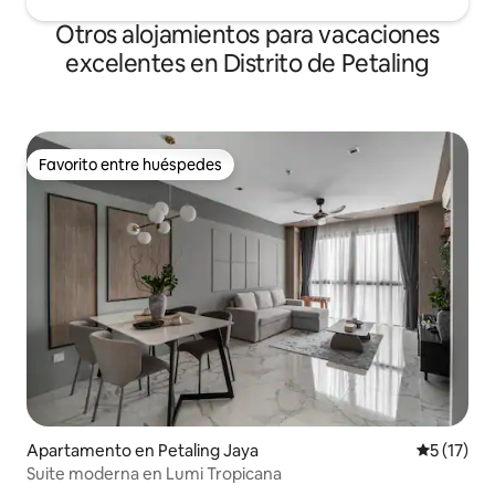
Otros alojamientos para vacaciones
excelentes en Distrito de Petaling
Favorito entre huéspedes
Favorito entre huéspedes
Apartamento en Petaling Jaya
Calificaci
5 (17)
Suite moderna en Lumi Tropicana