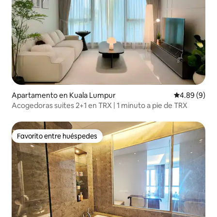
Apartamento en Kuala Lumpur
Calificación 
4.89 (9)
Acogedoras suites 2+1 en TRX | 1 minuto a pie de TRX
Favorito entre huéspedes
Favorito entre huéspedes