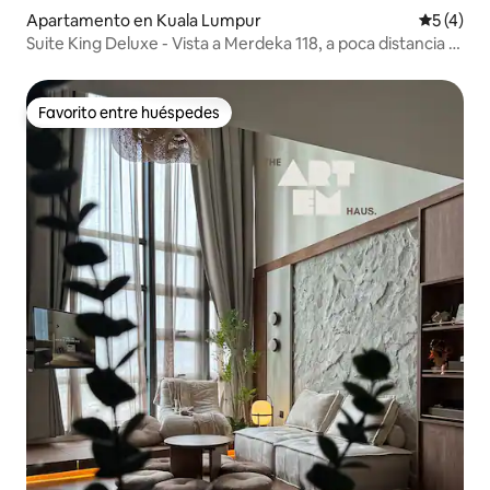
Apartamento en Kuala Lumpur
Calificac
5 (4)
Suite King Deluxe - Vista a Merdeka 118, a poca distancia a
pie de la ciudad
Favorito entre huéspedes
Favorito entre huéspedes