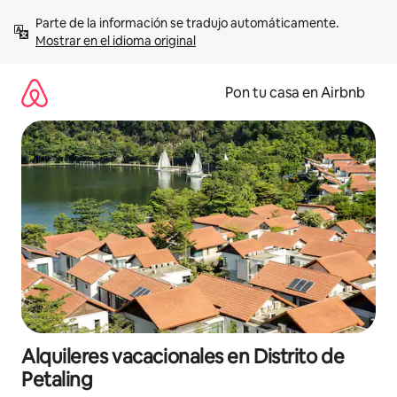
Omite
Parte de la información se tradujo automáticamente. 
el
Mostrar en el idioma original
contenido
Pon tu casa en Airbnb
Alquileres vacacionales en Distrito de
Petaling