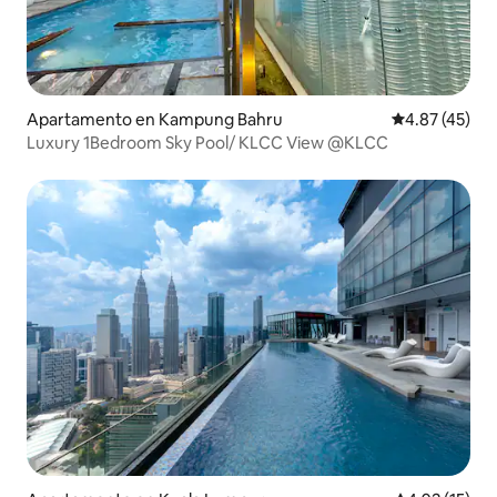
Apartamento en Kampung Bahru
Calificación 
4.87 (45)
Luxury 1Bedroom Sky Pool/ KLCC View @KLCC