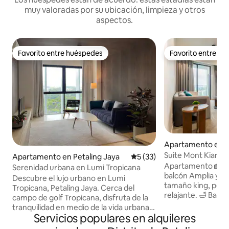
muy valoradas por su ubicación, limpieza y otros
aspectos.
Favorito entre huéspedes
Favorito entre h
Favorito entre huéspedes
Favorito entre h
Apartamento en M
Suite Mont Kiara 
Apartamento en Petaling Jaya
Calificación promedio: 5 de 
5 (33)
dormitorio 1-2 pe
Apartamento 🏡 de
Serenidad urbana en Lumi Tropicana
balcón Amplia y c
Descubre el lujo urbano en Lumi
tamaño king, perf
Tropicana, Petaling Jaya. Cerca del
relajante. 🛁 Baño: Equipado con agua
campo de golf Tropicana, disfruta de la
caliente para una
tranquilidad en medio de la vida urbana.
bañera 🛠️ Las instalaciones incluyen:
Servicios populares en alquileres
Confort elegante, servicios de primera
Ollas, sartenes, ute
categoría, fácil acceso a restaurantes y