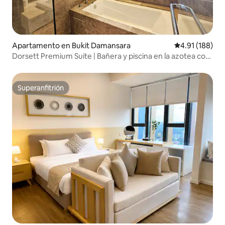
Apartamento en Bukit Damansara
Calificación p
4.91 (188)
Dorsett Premium Suite | Bañera y piscina en la azotea con
Netflix
Superanfitrión
Superanfitrión