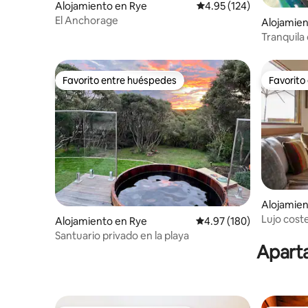
Alojamiento en Rye
Calificación promedio: 
4.95 (124)
El Anchorage
Alojamien
Tranquila
familiar a
Favorito entre huéspedes
Favorito
Favorito entre huéspedes
Favorito
Alojamien
Beach
Lujo cost
Alojamiento en Rye
Calificación promedio: 
4.97 (180)
Santuario privado en la playa
Aparta