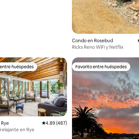
Condo en Rosebud
Ricks Reno WiFi y Netflix
 entre huéspedes
Favorito entre huéspedes
 entre huéspedes
Favorito entre huéspedes
4.75 de 5, 110 reseñas
 Rye
Calificación promedio: 4.89 de 5, 487 reseñas
4.89 (487)
relajante en Rye