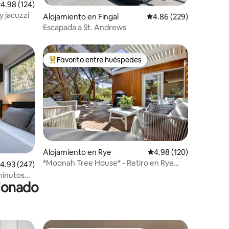
alificación promedio: 4.98 de 5, 124 reseñas
4.98 (124)
 jacuzzi
Alojamiento en Fingal
Calificación promedio: 
4.86 (229)
Escapada a St. Andrews
Favorito entre huéspedes
rido
Favorito entre huéspedes preferido
Alojamiento en Rye
Calificación promedio: 
4.98 (120)
*Moonah Tree House* - Retiro en Rye
alificación promedio: 4.93 de 5, 247 reseñas
4.93 (247)
Back Beach con spa
minutos
cionado