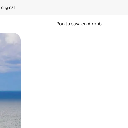
 original
Pon tu casa en Airbnb
o o desliza el dedo.