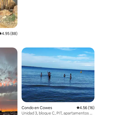
frente a una playa de arena blanca y
tranquila
Calificación promedio: 4.95 de 5, 88 reseñas
4.95 (88)
Condo en Cowes
Calificación promedio:
4.56 (16)
Unidad 3, bloque C, PIT, apartamentos de