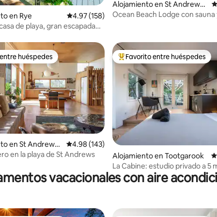
4.95 de 5, 124 reseñas
Alojamiento en St Andrews
C
Beach
Ocean Beach Lodge con sauna y
to en Rye
Calificación promedio: 4.97 de 5, 158 reseñas
4.97 (158)
 casa de playa, gran escapada
 la península
 entre huéspedes
Favorito entre huéspedes
 entre huéspedes
Favorito entre huéspedes prefe
to en St Andrews
Calificación promedio: 4.98 de 5, 143 reseñas
4.98 (143)
ero en la playa de St Andrews
4.97 de 5, 180 reseñas
Alojamiento en Tootgarook
C
La Cabine: estudio privado a 5 
mentos vacacionales con aire acondi
de aguas termales