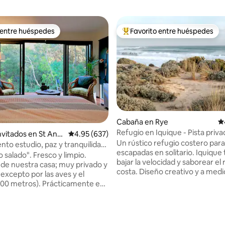
 entre huéspedes
Favorito entre huéspedes
 entre huéspedes
Favorito entre huéspedes prefe
Cabaña en Rye
Ca
Refugio en Iquique - Pista priva
invitados en St And
Calificación promedio: 4.95 de 5, 637 reseñas
4.95 (637)
Ocean Beach
Un rústico refugio costero para
ch
to estudio, paz y tranquilidad.
escapadas en solitario. Iquique t
ros del océano.
 salado". Fresco y limpio.
bajar la velocidad y saborear el 
de nuestra casa; muy privado y
costa. Diseño creativo y a medida con
 excepto por las aves y el
muebles de madera hechos a man
00 metros). Prácticamente en
cómoda cama tamaño king, ves
 costero, una terraza perfecta
ropa de cama de calidad Acceso privado
uno (cereales, pan, café,
a una playa de aguas cristalinas
cortesía). Un auténtico
concurrida Impresionantes vistas de la
: 10