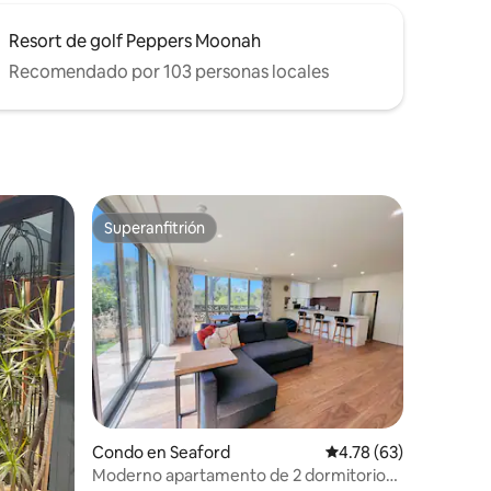
Resort de golf Peppers Moonah
Recomendado por 103 personas locales
Superanfitrión
rido
Superanfitrión
Condo en Seaford
Calificación promedio:
4.78 (63)
Moderno apartamento de 2 dormitorios