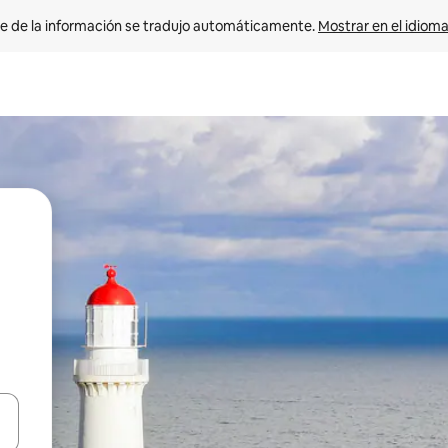
e de la información se tradujo automáticamente. 
Mostrar en el idioma
n las teclas de flecha hacia arriba y hacia abajo o explora con el tact