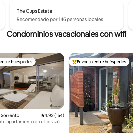
The Cups Estate
Recomendado por 146 personas locales
Condominios vacacionales con wifi
 entre huéspedes
Favorito entre huéspedes
 entre huéspedes
Favorito entre huéspedes prefe
 Sorrento
Calificación promedio: 4.92 de 5, 154 reseñas
4.92 (154)
 5.0 de 5, 110 reseñas
nte apartamento en el corazón
to