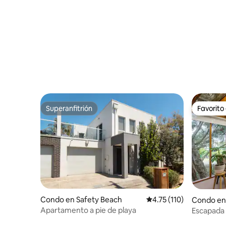
Superanfitrión
Favorito
Superanfitrión
Favorito
Condo en Safety Beach
Calificación promedio: 
4.75 (110)
Condo en
Apartamento a pie de playa
Escapada 