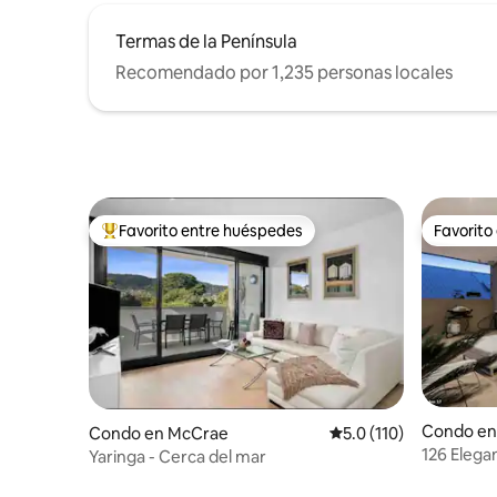
Termas de la Península
Recomendado por 1,235 personas locales
Favorito entre huéspedes
Favorito
Favorito entre huéspedes preferido
Favorito
Condo en
Condo en McCrae
Calificación promedio:
5.0 (110)
126 Elega
Yaringa - Cerca del mar
de Sorren