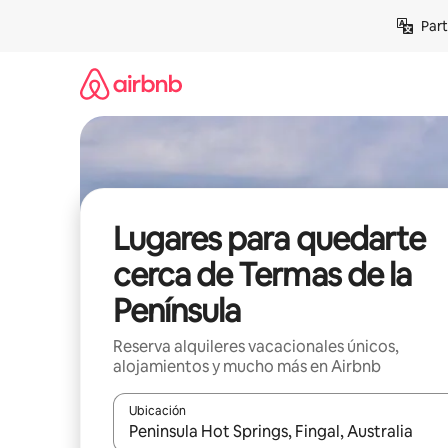
Omite
Part
el
contenido
Lugares para quedarte
cerca de Termas de la
Península
Reserva alquileres vacacionales únicos,
alojamientos y mucho más en Airbnb
Ubicación
Cuando los resultados estén disponibles, navega co