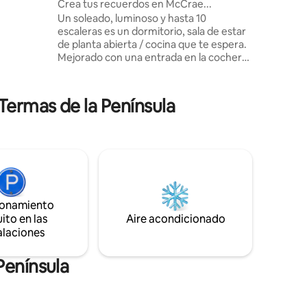
e
Crea tus recuerdos en McCrae...
 asiento
Un soleado, luminoso y hasta 10
escaleras es un dormitorio, sala de estar
s nativos
de planta abierta / cocina que te espera.
 aguas
Mejorado con una entrada en la cochera,
tus días se pueden pasar bien ...
¡relajante! Excelentemente ubicado a 10
minutos a pie de la playa, el
Termas de la Península
supermercado, las cafeterías y los
excelentes restaurantes. Después de un
día tranquilo u ajetreado, nuestro
apartamento ofrece un alojamiento
excelente con maravillosas vistas sobre
la bahía de Port Phillip, ¡por dentro y por
fuera! Cenar nunca ha sido tan delicioso
como en la terraza con vistas a la bahía.
ionamiento
ito en las
Aire acondicionado
alaciones
Península