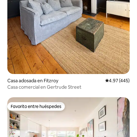
Casa adosada en Fitzroy
Calificación pr
4.97 (445)
Casa comercial en Gertrude Street
Favorito entre huéspedes
Favorito entre huéspedes