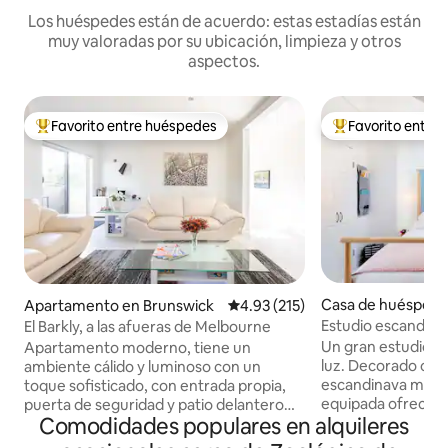
Los huéspedes están de acuerdo: estas estadías están
muy valoradas por su ubicación, limpieza y otros
aspectos.
Favorito entre huéspedes
Favorito entre
Favorito entre huéspedes preferido
Favorito entre hu
Casa de huéspedes
Apartamento en Brunswick
Calificación promedio: 4.93 de 5
4.93 (215)
ces Hill
Estudio escandinav
El Barkly, a las afueras de Melbourne
Carlton North
Un gran estudio i
Apartamento moderno, tiene un
luz. Decorado con
ambiente cálido y luminoso con un
escandinava minima
toque sofisticado, con entrada propia,
equipada ofrece u
puerta de seguridad y patio delantero
Comodidades populares en alquileres
con instalaciones 
con zona de barbacoa. Planta baja:
inducción, horno 
garaje doble, vestíbulo de entrada,