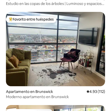
Estudio en las copas de los árboles | Luminoso y espacioso
| Fitzroy North
Favorito entre huéspedes
Favorito entre huéspedes preferido
Apartamento en Brunswick
Calificación p
4.93 (112)
Moderno apartamento en Brunswick