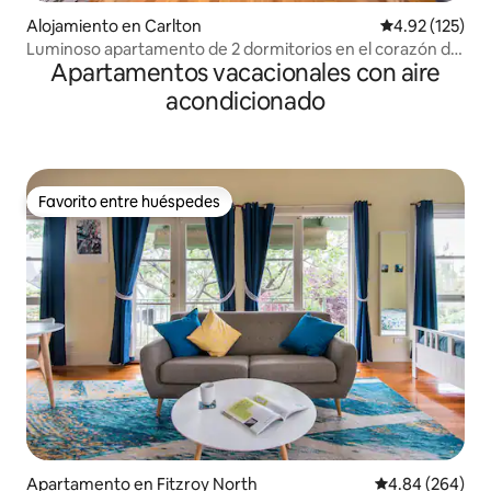
Alojamiento en Carlton
Calificación p
4.92 (125)
Luminoso apartamento de 2 dormitorios en el corazón de
Apartamentos vacacionales con aire
Carlton
acondicionado
Favorito entre huéspedes
Favorito entre huéspedes
Apartamento en Fitzroy North
Calificación pr
4.84 (264)