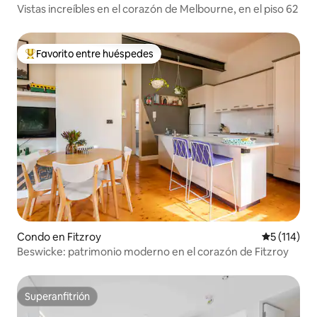
Vistas increíbles en el corazón de Melbourne, en el piso 62
Favorito entre huéspedes
Favorito entre huéspedes preferido
Condo en Fitzroy
Calificació
5 (114)
Beswicke: patrimonio moderno en el corazón de Fitzroy
Superanfitrión
Superanfitrión