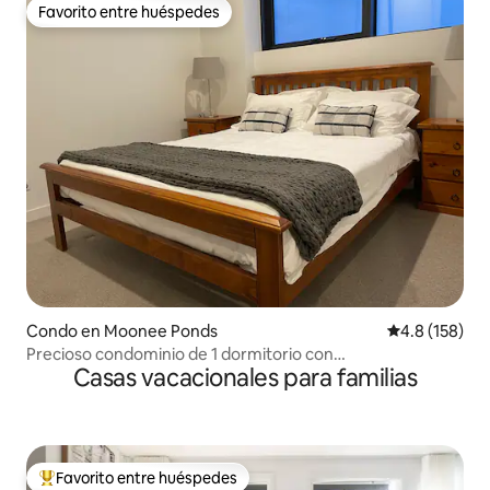
Favorito entre huéspedes
Favorito entre huéspedes
Condo en Moonee Ponds
Calificación 
4.8 (158)
Precioso condominio de 1 dormitorio con
Casas vacacionales para familias
estacionamiento gratuito y vista a la ciudad
Favorito entre huéspedes
Favorito entre huéspedes preferido