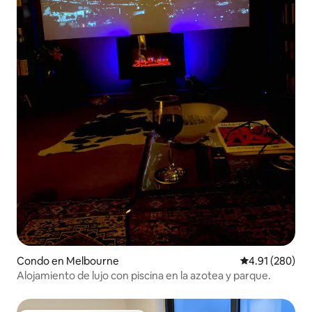
Condo en Melbourne
Calificación pr
4.91 (280)
Alojamiento de lujo con piscina en la azotea y parque.