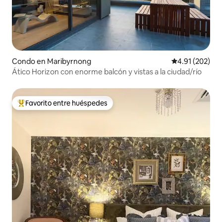
Condo en Maribyrnong
Calificación p
4.91 (202)
Ático Horizon con enorme balcón y vistas a la ciudad/río
Favorito entre huéspedes
Favorito entre huéspedes preferido