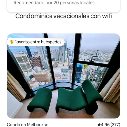
Recomendado por 20 personas locales
Condominios vacacionales con wifi
Favorito entre huéspedes
Favorito entre huéspedes preferido
Condo en Melbourne
Calificación pr
4.96 (377)