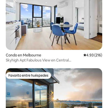
Condo en Melbourne
Calificación p
4.93 (216)
Skyhigh Apt Fabulous View en Central
CBD/gimnasio/piscinas
Favorito entre huéspedes
Favorito entre huéspedes