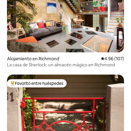
Alojamiento en Richmond
Calificación pr
4.96 (107)
La casa de Sherlock: un almacén mágico en Richmond
Favorito entre huéspedes
Favorito entre huéspedes preferido