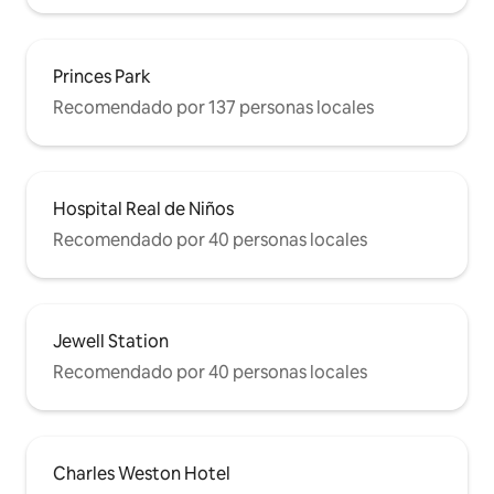
Woodstock Pizzicheria, 400 Gradi, la
verdadera pizza napolitana (galardonada
en 2014 como Campeona del Mundo),
Quarry Pub, o al otro lado de la calle está
Princes Park
nuestro favorito L'Amour & Gelobar
Recomendado por 137 personas locales
(heladería, pastelería, cafetería,
panadería, Tavola Calda, todo en uno).
Camina o coge un tranvía al centro de la
ciudad a través de la cosmopolita calle
Lygon Carlton, conocida como «La
Hospital Real de Niños
piccola Italia» (Little Italy), una zona que
Recomendado por 40 personas locales
estalló con encanto y carácter. Entra en
Swanston St y estarás en el centro de la
gran ciudad de Melb. Gira a la izquierda
en Little Burke y estarás en China Town,
o a la derecha en Melb Central, Myer y
Jewell Station
David Jones. Espacio abierto,
comodidad, tranquilidad y posición, a 7
Recomendado por 40 personas locales
minutos del centro de la ciudad, a 15 del
MCG, del centro de tenis, del Real Jardín
Botánico, del río Yarra, del Casino Crown
y de mucho más, a pie, en bicicleta o en
tranvía. Melbourne está a tus pies,
Charles Weston Hotel
¡DISFRUTA! VICKI y ROMINA