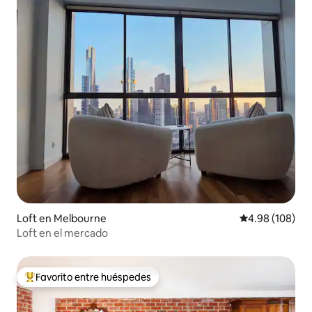
Loft en Melbourne
Calificación pr
4.98 (108)
Loft en el mercado
Favorito entre huéspedes
Favorito entre huéspedes preferido