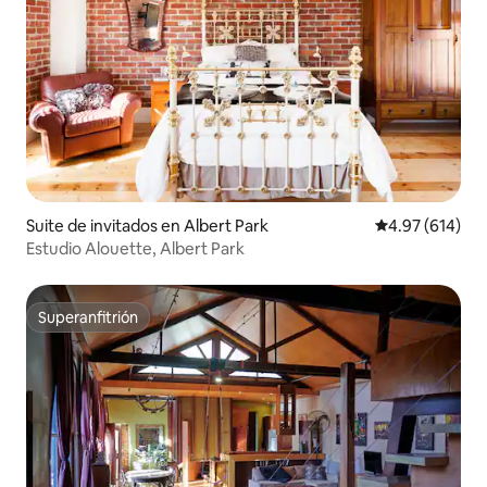
Suite de invitados en Albert Park
Calificación pr
4.97 (614)
Estudio Alouette, Albert Park
Superanfitrión
Superanfitrión