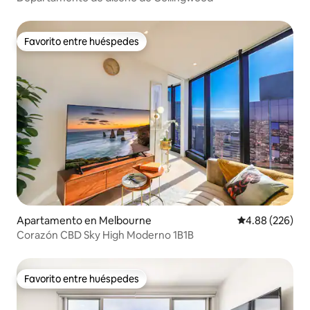
Favorito entre huéspedes
Favorito entre huéspedes
Apartamento en Melbourne
Calificación pr
4.88 (226)
Corazón CBD Sky High Moderno 1B1B
Favorito entre huéspedes
Favorito entre huéspedes