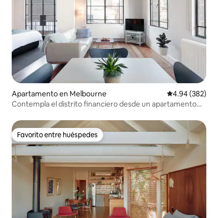
Apartamento en Melbourne
Calificación pr
4.94 (382)
Contempla el distrito financiero desde un apartamento
boutique
Favorito entre huéspedes
Favorito entre huéspedes