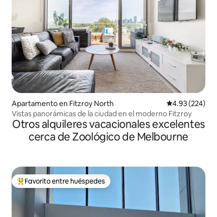
Apartamento en Fitzroy North
Calificación pr
4.93 (224)
Vistas panorámicas de la ciudad en el moderno Fitzroy
Otros alquileres vacacionales excelentes
cerca de Zoológico de Melbourne
Favorito entre huéspedes
Favorito entre huéspedes preferido