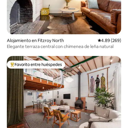
Alojamiento en Fitzroy North
Calificación pr
4.89 (269)
Elegante terraza central con chimenea de leña natural
Favorito entre huéspedes
Favorito entre huéspedes preferido