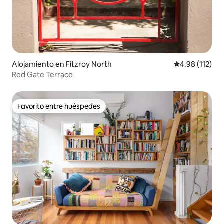
Alojamiento en Fitzroy North
Calificación p
4.98 (112)
Red Gate Terrace
Favorito entre huéspedes
Favorito entre huéspedes