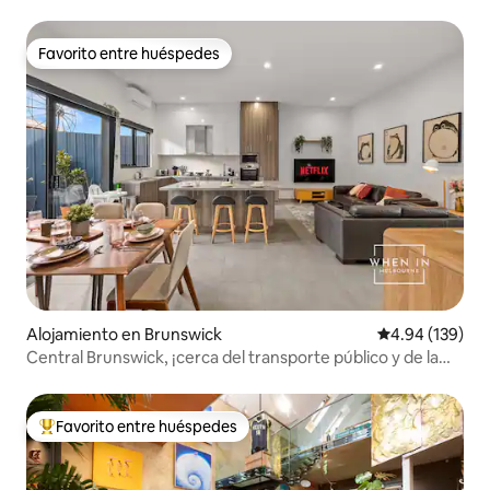
cerca del CBD
Favorito entre huéspedes
Favorito entre huéspedes
Alojamiento en Brunswick
Calificación pr
4.94 (139)
Central Brunswick, ¡cerca del transporte público y de la
CIUDAD!
Favorito entre huéspedes
Favorito entre huéspedes preferido