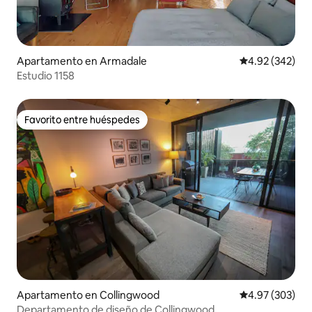
Apartamento en Armadale
Calificación pr
4.92 (342)
Estudio 1158
Favorito entre huéspedes
Favorito entre huéspedes
Apartamento en Collingwood
Calificación pr
4.97 (303)
Departamento de diseño de Collingwood