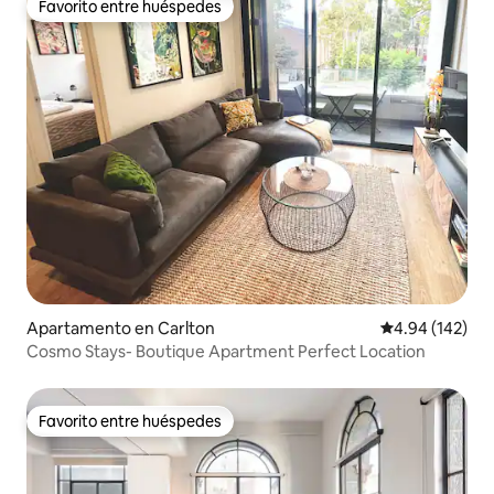
Favorito entre huéspedes
Favorito entre huéspedes
Apartamento en Carlton
Calificación pr
4.94 (142)
Cosmo Stays- Boutique Apartment Perfect Location
Favorito entre huéspedes
Favorito entre huéspedes