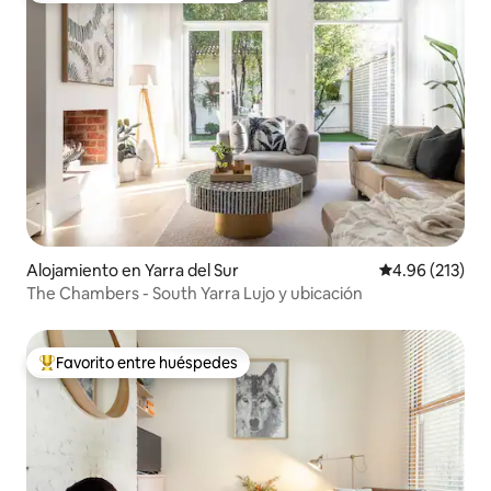
Alojamiento en Yarra del Sur
Calificación p
4.96 (213)
The Chambers - South Yarra Lujo y ubicación
Favorito entre huéspedes
Favorito entre huéspedes preferido