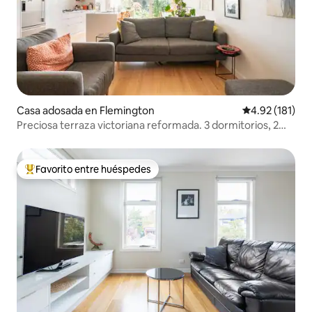
Casa adosada en Flemington
Calificación p
4.92 (181)
Preciosa terraza victoriana reformada. 3 dormitorios, 2
baños.
Favorito entre huéspedes
Favorito entre huéspedes preferido