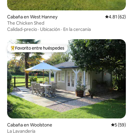
Cabaña en West Hanney
Calificación 
4.81 (62)
The Chicken Shed
Calidad-precio
·
Ubicación
·
En la cercanía
Favorito entre huéspedes
Favorito entre huéspedes preferido
Cabaña en Woolstone
Calificaci
5 (59)
La Lavandería