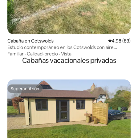
Cabaña en Cotswolds
Calificación p
4.98 (83)
Estudio contemporáneo en los Cotswolds con aire
acondicionado
Familiar
·
Calidad-precio
·
Vista
Cabañas vacacionales privadas
Superanfitrión
Superanfitrión