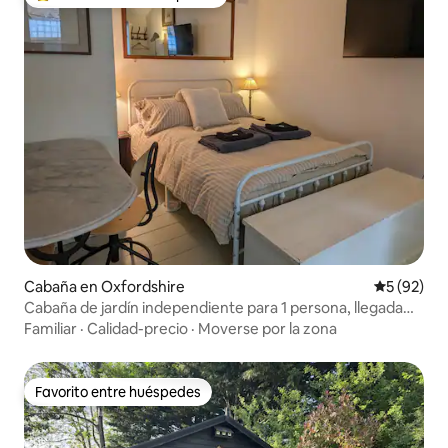
Favorito entre huéspedes preferido
Cabaña en Oxfordshire
Calificaci
5 (92)
Cabaña de jardín independiente para 1 persona, llegada
antes de las 16:00
Familiar
·
Calidad-precio
·
Moverse por la zona
Favorito entre huéspedes
Favorito entre huéspedes