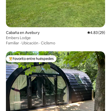
Cabaña en Avebury
Calificación p
4.83 (29)
Embers Lodge
Familiar
·
Ubicación
·
Ciclismo
Favorito entre huéspedes
Favorito entre huéspedes preferido