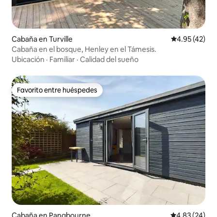
Cabaña en Turville
Calificación 
4.95 (42)
Cabaña en el bosque, Henley en el Támesis.
Ubicación
·
Familiar
·
Calidad del sueño
Favorito entre huéspedes
Favorito entre huéspedes
Cabaña en Pangbourne
Calificación p
4.83 (24)