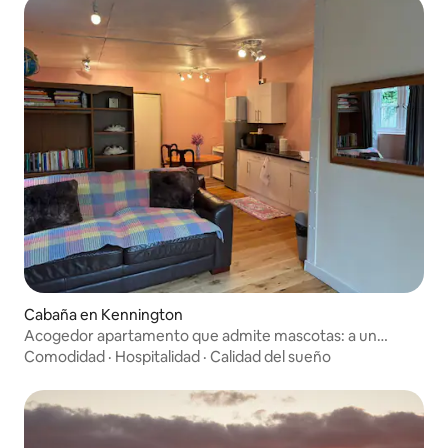
Cabaña en Kennington
Acogedor apartamento que admite mascotas: a un
minuto de Bagley Wood
Comodidad
·
Hospitalidad
·
Calidad del sueño