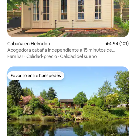
Cabaña en Helmdon
Calificación p
4.94 (101)
Acogedora cabaña independiente a 15 minutos de
Silverstone
Familiar
·
Calidad-precio
·
Calidad del sueño
Favorito entre huéspedes
Favorito entre huéspedes