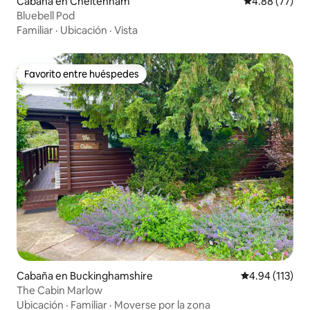
Cabaña en Cheltenham
Calificación p
4.88 (77)
Bluebell Pod
Familiar
·
Ubicación
·
Vista
Favorito entre huéspedes
Favorito entre huéspedes
Cabaña en Buckinghamshire
Calificación p
4.94 (113)
The Cabin Marlow
Ubicación
·
Familiar
·
Moverse por la zona