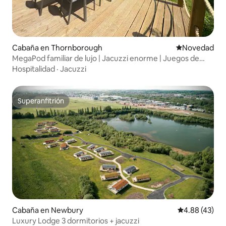
Cabaña en Thornborough
Lugar para ho
Novedad
MegaPod familiar de lujo | Jacuzzi enorme | Juegos de
arcade
Hospitalidad
·
Jacuzzi
Superanfitrión
Superanfitrión
Cabaña en Newbury
Calificación 
4.88 (43)
Luxury Lodge 3 dormitorios + jacuzzi