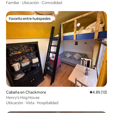
Familiar
·
Ubicación
·
Comodidad
Favorito entre huéspedes
Favorito entre huéspedes
Cabaña en Chackmore
Calificación 
4.85 (13)
Henry's Hog House
Ubicación
·
Vista
·
Hospitalidad