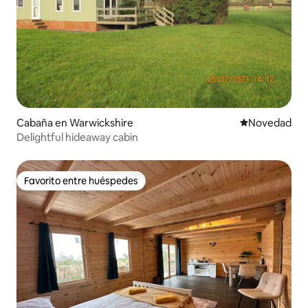
Cabaña en Warwickshire
Lugar para ho
Novedad
Delightful hideaway cabin
Favorito entre huéspedes
Favorito entre huéspedes