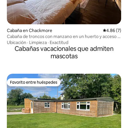
Cabaña en Chackmore
Calificación
4.86 (7)
Cabaña de troncos con manzano en un huerto y acceso a
un spa
Ubicación
·
Limpieza
·
Exactitud
Cabañas vacacionales que admiten
mascotas
Favorito entre huéspedes
Favorito entre huéspedes