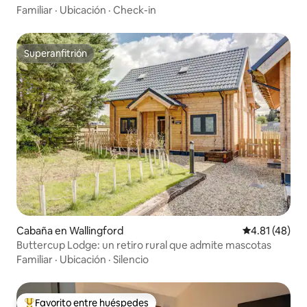
Familiar
·
Ubicación
·
Check-in
Superanfitrión
Superanfitrión
Cabaña en Wallingford
Calificación 
4.81 (48)
Buttercup Lodge: un retiro rural que admite mascotas
Familiar
·
Ubicación
·
Silencio
Favorito entre huéspedes