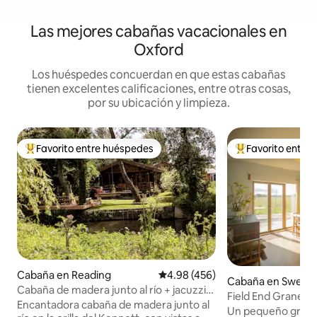
Las mejores cabañas vacacionales en
Oxford
Los huéspedes concuerdan en que estas cabañas
tienen excelentes calificaciones, entre otras cosas,
por su ubicación y limpieza.
Favorito entre huéspedes
Favorito entre
Favorito entre huéspedes preferido
Favorito entre hu
Cabaña en Reading
Calificación promedio: 4.98 de 5
4.98 (456)
Cabaña en Swerfo
Cabaña de madera junto al río + jacuzzi
Field End Granero
de lujo + bañera de cobre
Encantadora cabaña de madera junto al
Un pequeño grane