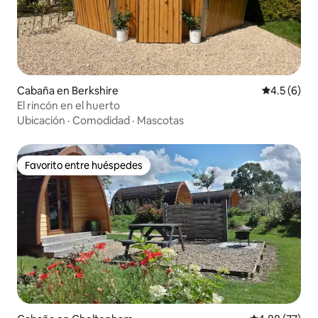
Cabaña en Berkshire
Calificació
4.5 (6)
El rincón en el huerto
Ubicación
·
Comodidad
·
Mascotas
Favorito entre huéspedes
Favorito entre huéspedes