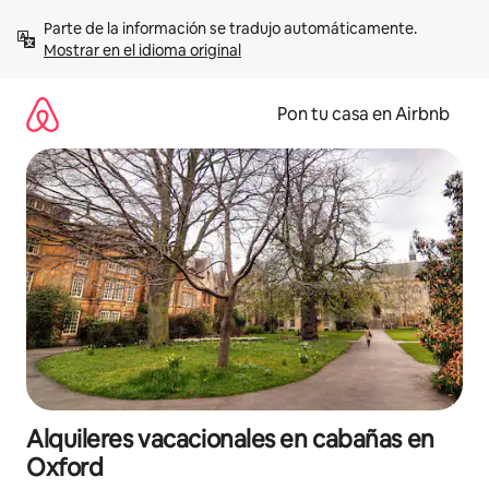
Omite
Parte de la información se tradujo automáticamente. 
el
Mostrar en el idioma original
contenido
Pon tu casa en Airbnb
Alquileres vacacionales en cabañas en
Oxford