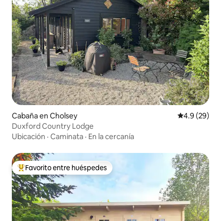
Cabaña en Cholsey
Calificación
4.9 (29)
Duxford Country Lodge
Ubicación
·
Caminata
·
En la cercanía
Favorito entre huéspedes
Favorito entre huéspedes preferido