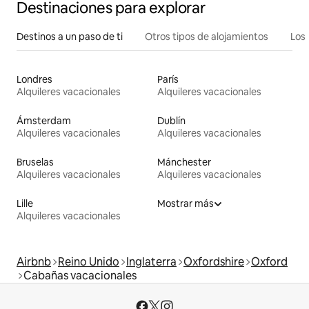
Destinaciones para explorar
Destinos a un paso de ti
Otros tipos de alojamientos
Los 
Londres
París
Alquileres vacacionales
Alquileres vacacionales
Ámsterdam
Dublín
Alquileres vacacionales
Alquileres vacacionales
Bruselas
Mánchester
Alquileres vacacionales
Alquileres vacacionales
Lille
Mostrar más
Alquileres vacacionales
Airbnb
Reino Unido
Inglaterra
Oxfordshire
Oxford
Cabañas vacacionales