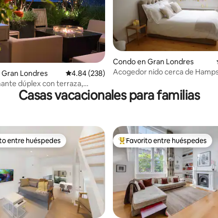
Condo en Gran Londres
Acogedor nido cerca de Hamp
 4.93 de 5, 29 reseñas
 Gran Londres
Calificación promedio: 4.84 de 5, 238 reseñas
4.84 (238)
Heath y Camden Town
ante dúplex con terraza,
Casas vacacionales para familias
nto, barbacoa, 3 dormitorios y
ito entre huéspedes
Favorito entre huéspedes
 entre huéspedes preferido
Favorito entre huéspedes prefe