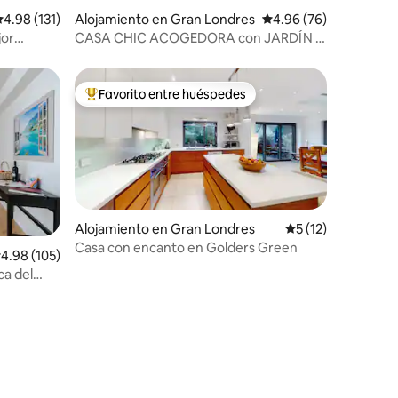
alificación promedio: 4.98 de 5, 131 reseñas
4.98 (131)
Alojamiento en Gran Londres
Calificación promedio:
4.96 (76)
jor
CASA CHIC ACOGEDORA con JARDÍN -
Nuevo anuncio
Favorito entre huéspedes
rido
Favorito entre huéspedes preferido
Alojamiento en Gran Londres
Calificación prome
5 (12)
Casa con encanto en Golders Green
alificación promedio: 4.98 de 5, 105 reseñas
4.98 (105)
ca del