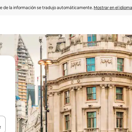
e de la información se tradujo automáticamente. 
Mostrar en el idioma
n las teclas de flecha hacia arriba y hacia abajo o explora con el tact