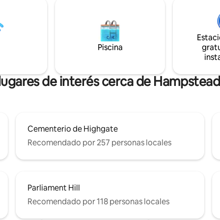
ado frío y calor, TV inteligente,
momento en que llegues. Disfru
rande, ventanas de doble
cena en el jardín de la terraza 
miento, etc. Capacidad para 6
este hermoso apartamento to
 camas tamaño king, entrada
equipado de Hampstead. Los t
Estac
contemporáneos incluyen obra
Piscina
gratu
ercanos. Base perfecta en
gráficas coloridas, aplicaciones 
inst
ra familias, profesionales y
calidad
Fácil acceso al centro de
lugares de interés cerca de Hampstea
Cementerio de Highgate
Recomendado por 257 personas locales
Parliament Hill
Recomendado por 118 personas locales