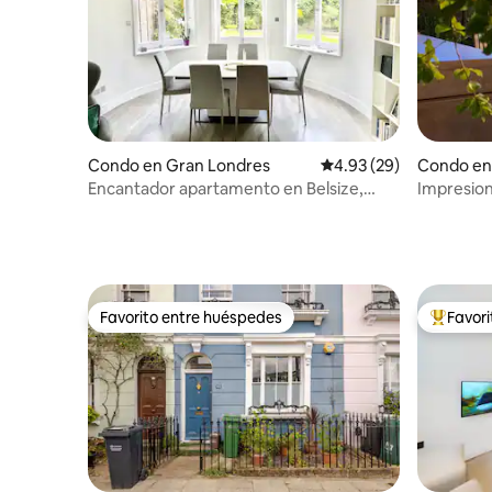
Condo en Gran Londres
Calificación promedio:
4.93 (29)
Condo en
Encantador apartamento en Belsize,
Impresion
Lyndhurst, Hampstead
aparcamie
baño
Favorito entre huéspedes
Favor
Favorito entre huéspedes
Favorito