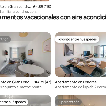
to en Gran Londre
Calificación promedio: 4.89 de 5, 118 reseñas
4.89 (118)
familiar a Londres con
mentos vacacionales con aire acondi
des modernas
itrión
Favorito entre huéspedes
itrión
Favorito entre huéspedes
4.96 de 5, 108 reseñas
nto en Gran Londr
Calificación promedio: 4.79 de 5, 47 reseñas
4.79 (47)
Apartamento en Londres
rno junto al metro: South
Apartamento de lujo de 2 dormi
ad
Chelsea
 entre huéspedes
Superanfitrión
 entre huéspedes
Superanfitrión