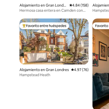
Alojamiento en Gran Londre
Calificación promedio: 
4.84 (158)
Alojamien
s
Hermosa casa entera en Camden con
Hampstea
jardín y terraza
Favorito entre huéspedes
Favorito
Favorito entre huéspedes preferido
Favorito
Alojamiento en Gran Londres
Calificación promedio:
4.97 (76)
Hampstead Heath