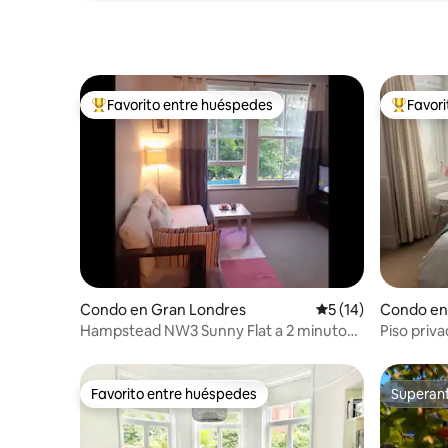
Favorito entre huéspedes
Favor
Favorito entre huéspedes preferido
Favorito
Condo en Gran Londres
Calificación promed
5 (14)
Condo en
Hampstead NW3 Sunny Flat a 2 minutos
Piso priv
de Heath
jardín
Favorito entre huéspedes
Superanf
Favorito entre huéspedes
Superanf