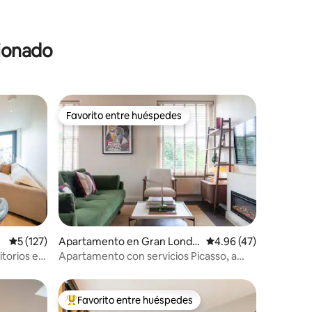
cionado
Favorito entre huéspedes
Favorito entre huéspedes
Calificación promedio: 5 de 5, 127 reseñas
5 (127)
Apartamento en Gran Londr
Calificación promedio:
4.96 (47)
es
torios en
Apartamento con servicios Picasso, a
estrenar, Londres
Favorito entre huéspedes
Favorito entre huéspedes preferido