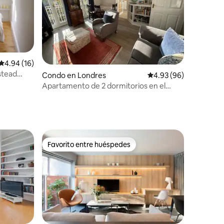
Calificación promedio: 4.94 de 5, 16 reseñas
4.94 (16)
stead
Condo en Londres
Calificación promedio:
4.93 (96)
Apartamento de 2 dormitorios en el
precioso y céntrico Belsize Park.
Favorito entre huéspedes
rido
Favorito entre huéspedes