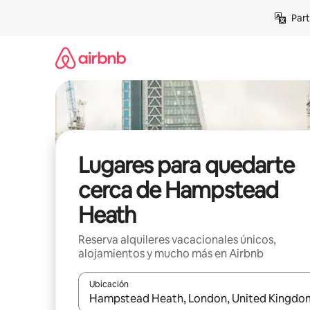
Omite
Part
el
contenido
Lugares para quedarte
cerca de Hampstead
Heath
Reserva alquileres vacacionales únicos,
alojamientos y mucho más en Airbnb
Ubicación
Cuando los resultados estén disponibles, navega co