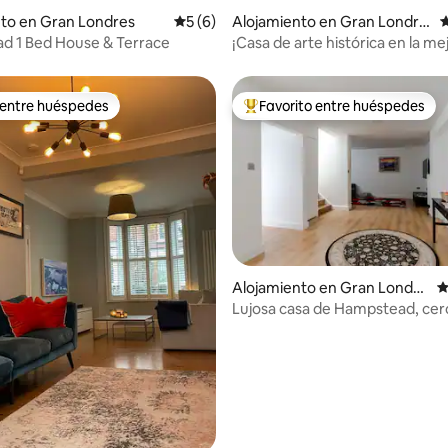
4.84 de 5, 158 reseñas
to en Gran Londres
Calificación promedio: 5 de 5, 6 reseñas
5 (6)
Alojamiento en Gran Londre
C
s
d 1 Bed House & Terrace
¡Casa de arte histórica en la me
ubicación de Londres!
 entre huéspedes
Favorito entre huéspedes
 entre huéspedes
Favorito entre huéspedes prefe
 4.97 de 5, 76 reseñas
Alojamiento en Gran Londre
C
s
Lujosa casa de Hampstead, cer
centro de la ciudad