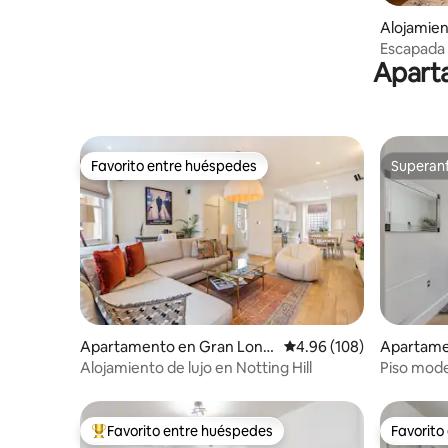
Alojamien
s
Escapada 
Aparta
comodida
Favorito entre huéspedes
Superanf
Favorito entre huéspedes
Superanf
Apartamento en Gran Lond
Calificación promedio: 
4.96 (108)
Apartame
res
es
Alojamiento de lujo en Notting Hill
Piso mode
Hampste
Favorito entre huéspedes
Favorito
Favorito entre huéspedes preferido
Favorito