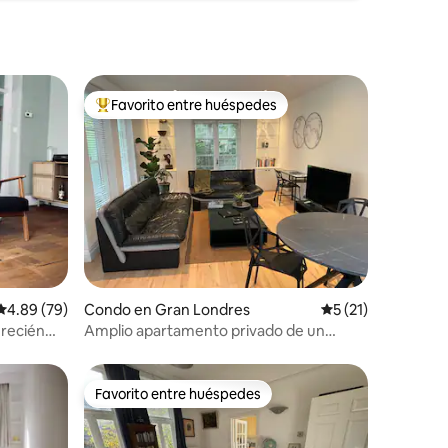
Favorito entre huéspedes
rido
Favorito entre huéspedes preferido
Calificación promedio: 4.89 de 5, 79 reseñas
4.89 (79)
Condo en Gran Londres
Calificación prome
5 (21)
 recién
Amplio apartamento privado de un
dormitorio con jardín, Londres
Favorito entre huéspedes
Favorito entre huéspedes