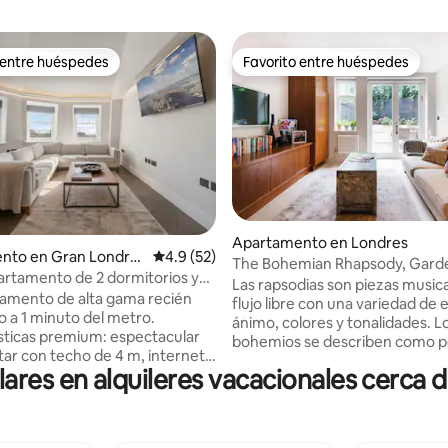
 entre huéspedes
Favorito entre huéspedes
 entre huéspedes
Favorito entre huéspedes
4.97 de 5, 155 reseñas
Apartamento en Londres
nto en Gran Londre
Calificación promedio: 4.9 de 5, 52 reseñas
4.9 (52)
The Bohemian Rhapsody, Gard
artamento de 2 dormitorios y
Apartment Hampstead
Las rapsodias son piezas music
n Hampstead | Aire
amento de alta gama recién
flujo libre con una variedad de
onado
o a 1 minuto del metro.
ánimo, colores y tonalidades. L
sticas premium: espectacular
bohemios se describen como p
star con techo de 4 m, internet
que buscan vivir una vida creati
res en alquileres vacacionales cerca
locidad Starlink, pisos de
magnífico apartamento encarn
ocina de diseño,
conceptos y está equilibrado po
mésticos Bosch, baños de spa,
sofisticación y la elegancia par
n por suelo radiante, aire
espacio físico que te inspire en 