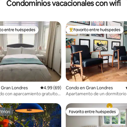
Condominios vacacionales con wifi
ito entre huéspedes
Favorito entre huéspedes
 entre huéspedes preferido
Favorito entre huéspedes prefe
io: 5 de 5, 14 reseñas
 Gran Londres
Calificación promedio: 4.99 de 5, 69 reseñas
4.99 (69)
Condo en Gran Londres
ado con aparcamiento gratuito y
Apartamento de un dormitorio
reformado en Muswell Hill
itrión
Favorito entre huéspedes
itrión
Favorito entre huéspedes