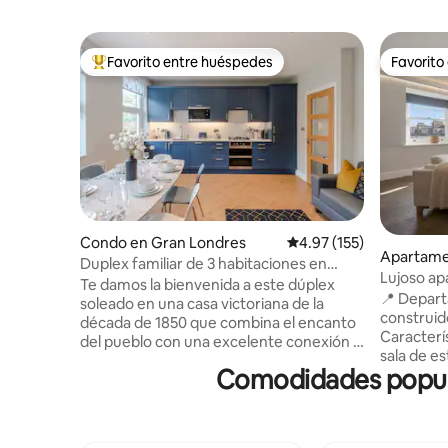
Favorito entre huéspedes
Favorito
Favorito entre huéspedes preferido
Favorito
Condo en Gran Londres
Calificación promedio: 
4.97 (155)
Apartame
Duplex familiar de 3 habitaciones en
s
Lujoso ap
West Hampstead • 3 líneas de metro
Te damos la bienvenida a este dúplex
2 baños e
📍 Depart
soleado en una casa victoriana de la
acondici
construid
década de 1850 que combina el encanto
Caracterí
del pueblo con una excelente conexión a
sala de e
Londres. Ofrece 3 habitaciones dobles, 2
Comodidades popula
de alta ve
baños y una luminosa sala de
madera, c
estar/comedor para 6 personas. Cocina
electrodo
completamente nueva con lavavajillas,
calefacció
horno doble, lavadora/secadora y