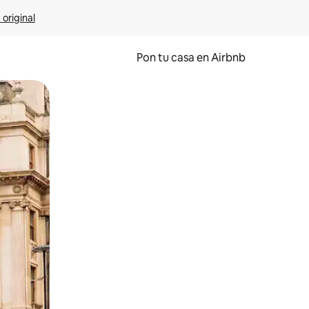
 original
Pon tu casa en Airbnb
o o desliza el dedo.