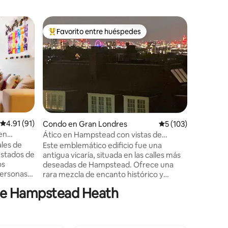
Condo en
Favorito entre huéspedes
Favorit
Favorito entre huéspedes preferido
Favorit
Encantad
de Hamps
Relájate 
tranquilo
histórico
encantad
Heath, c
tenis, lo
restauran
encantad
Calificación promedio: 4.91 de 5, 91 reseñas
4.91 (91)
Condo en Gran Londres
Calificación promedi
5 (103)
histórica
en
Ático en Hampstead con vistas de
unos minutos. IMPORTA
primera clase a Londres
ales de
Este emblemático edificio fue una
UN HOTE
 estados de
antigua vicaría, situada en las calles más
NUESTRA
os
deseadas de Hampstead. Ofrece una
DEBES LEE
ersonas
rara mezcla de encanto histórico y
normas ad
va. Este
elegancia contemporánea, la propiedad
huéspedes
 de Hampstead Heath
a estos 2
cuenta con impresionantes vistas
NO HAYA
r la
panorámicas del centro de Londres con
a crear un
los monumentos más famosos de la
el
ciudad. La estación de metro de