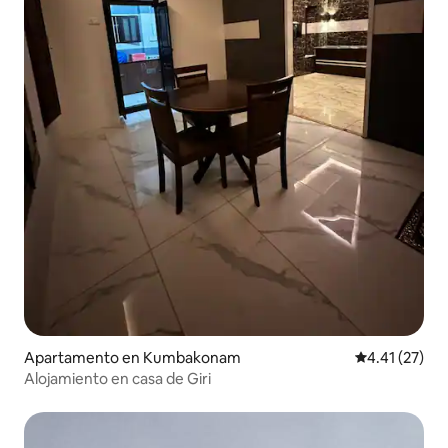
Apartamento en Kumbakonam
Calificación 
4.41 (27)
Alojamiento en casa de Giri