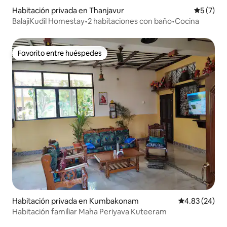
Habitación privada en Thanjavur
Calificac
5 (7)
BalajiKudil Homestay•2 habitaciones con baño•Cocina
Favorito entre huéspedes
Favorito entre huéspedes
Habitación privada en Kumbakonam
Calificación p
4.83 (24)
Habitación familiar Maha Periyava Kuteeram