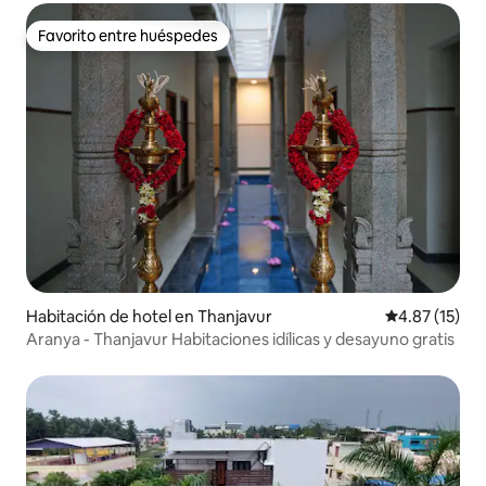
Favorito entre huéspedes
Favorito entre huéspedes
Habitación de hotel en Thanjavur
Calificación 
4.87 (15)
Aranya - Thanjavur Habitaciones idílicas y desayuno gratis