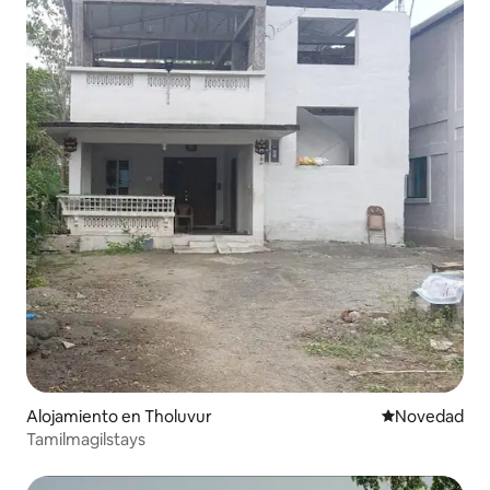
Alojamiento en Tholuvur
Lugar para ho
Novedad
Tamilmagilstays