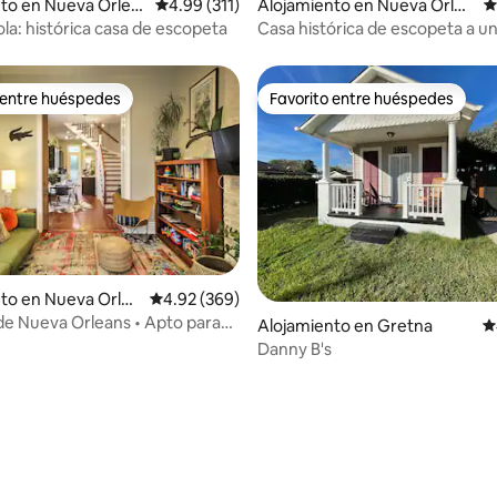
o: 5 de 5, 200 reseñas
to en Nueva Orlea
Calificación promedio: 4.99 de 5, 311 reseñas
4.99 (311)
Alojamiento en Nueva Orlea
C
ns
ola: histórica casa de escopeta
Casa histórica de escopeta a u
del Barrio Francés
 entre huéspedes
Favorito entre huéspedes
 entre huéspedes
Favorito entre huéspedes
to en Nueva Orlea
Calificación promedio: 4.92 de 5, 369 reseñas
4.92 (369)
4.93 de 5, 377 reseñas
e Nueva Orleans • Apto para
Alojamiento en Gretna
C
 Histórico
Danny B's