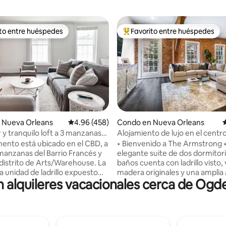
ito entre huéspedes
Favorito entre huéspedes
 entre huéspedes preferido
Favorito entre huéspedes prefe
4.97 de 5, 237 reseñas
 Nueva Orleans
Calificación promedio: 4.96 de 5, 458 reseñas
4.96 (458)
Condo en Nueva Orleans
C
y tranquilo loft a 3 manzanas
Alojamiento de lujo en el centr
o Francés
balcón - The Armstrong
mento está ubicado en el CBD, a
⭑ Bienvenido a The Armstrong ⭑
 manzanas del Barrio Francés y
elegante suite de dos dormitori
 distrito de Arts/Warehouse. La
baños cuenta con ladrillo visto,
 unidad de ladrillo expuesto
madera originales y una amplia
alquileres vacacionales cerca de Og
do lo que necesita, con
privada al aire libre, que combin
e West Elm y Pottery Barn. A
encanto de Nueva Orleans con
ancia de muchos de los mejores
comodidad de primer nivel. Pe
es y bares de la ciudad. Para
para parejas, amigos o grupos
 de la ciudad a las que no se
The Armstrong incluye una coc