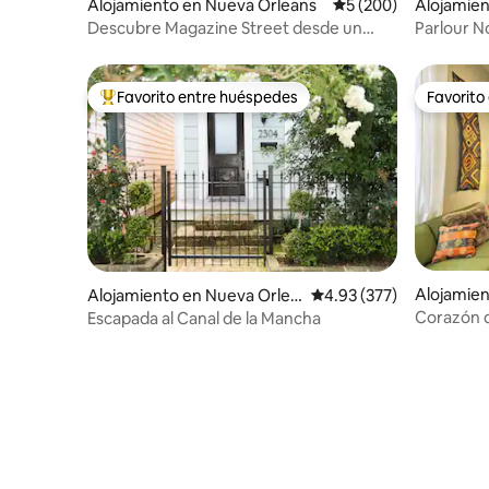
Alojamiento en Nueva Orleans
Calificación promedi
5 (200)
Alojamien
ns
Descubre Magazine Street desde un
Parlour N
alojamiento elegante y tranquilo
Favorito entre huéspedes
Favorito
Favorito entre huéspedes preferido
Favorito
Alojamien
Alojamiento en Nueva Orlea
Calificación promedio: 
4.93 (377)
ns
ns
Corazón d
Escapada al Canal de la Mancha
familias •