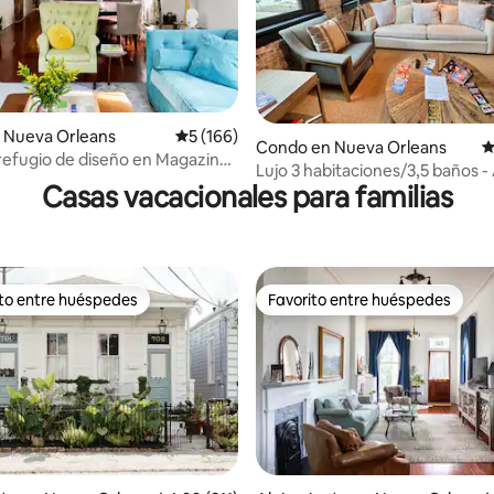
4.85 de 5, 176 reseñas
 Nueva Orleans
Calificación promedio: 5 de 5, 166 reseñas
5 (166)
Condo en Nueva Orleans
C
refugio de diseño en Magazine
Lujo 3 habitaciones/3,5 baños 
Casas vacacionales para familias
privado - 2500 SF
ito entre huéspedes
Favorito entre huéspedes
 entre huéspedes preferido
Favorito entre huéspedes