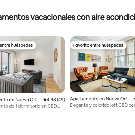
mentos vacacionales con aire acondi
 entre huéspedes
Favorito entre huéspedes
 entre huéspedes
Favorito entre huéspedes
Apartamento en Nueva Orle
nto en Nueva Orle
Calificación promedio: 4.98 de 5, 49 reseñas
4.98 (49)
ans
Elegante y colorido loft CBD ce
nto de 1 dormitorio en CBD
n