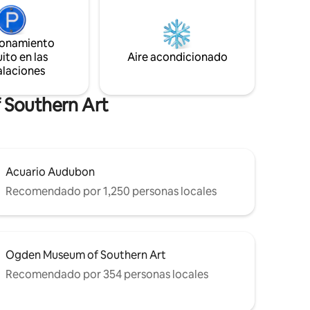
interior
tranvía. Ya sea que estés aquí para
sa sala de
explorar, relajarte o trabajar a distancia,
ouse
este espacio administrado por
ionamiento
arrio
Superanfitriones ofrece comodidad y
ito en las
Aire acondicionado
ra
comodidad en una ubicación
alaciones
inmejorable.
 Southern Art
Acuario Audubon
Recomendado por 1,250 personas locales
Ogden Museum of Southern Art
Recomendado por 354 personas locales