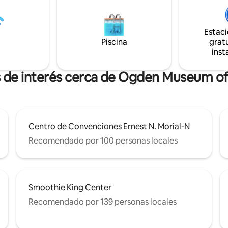
 pie, nuestro edificio cuenta
totalmente equipada, comedor 
modidad de estar situado en
para seis personas y una lumino
 líneas de tranvía de la ciudad.
estar en el corazón del Wareh
Estac
ft también están disponibles en
District. A solo unos pasos del b
Piscina
gratu
udad y para traslados al
francés, es la base perfecta pa
inst
to.
explorar la ciudad.
s de interés cerca de Ogden Museum of
Centro de Convenciones Ernest N. Morial-N
Recomendado por 100 personas locales
Smoothie King Center
Recomendado por 139 personas locales