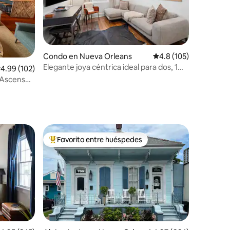
Condo en Nueva Orleans
Calificación promedio:
4.8 (105)
Elegante joya céntrica ideal para dos, 1
alificación promedio: 4.99 de 5, 102 reseñas
4.99 (102)
dormitorio | 2 baños
- Ascensor
Favorito entre huéspedes
Favorito entre huéspedes preferido