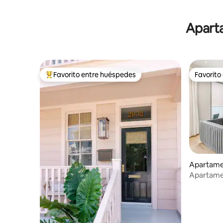
Aparta
Favorito entre huéspedes
Favorito
Favorito entre huéspedes preferido
Favorito
Apartame
ans
Apartame
con balcó