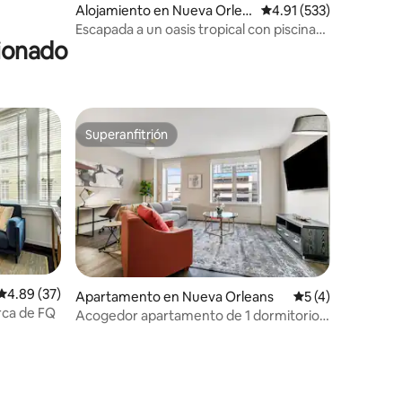
Alojamiento en Nueva Orlea
Calificación promedio: 
4.91 (533)
ns
Escapada a un oasis tropical con piscina
cionado
privada y spa
Superanfitrión
Superanfitrión
Calificación promedio: 4.89 de 5, 37 reseñas
4.89 (37)
Apartamento en Nueva Orleans
Calificación prom
5 (4)
rca de FQ
Acogedor apartamento de 1 dormitorio a
pocos pasos de Canal Street