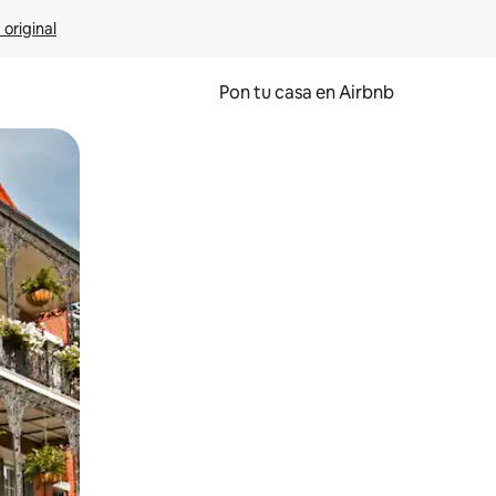
 original
Pon tu casa en Airbnb
o o desliza el dedo.