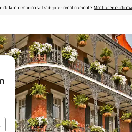
e de la información se tradujo automáticamente. 
Mostrar en el idioma
m
n las teclas de flecha hacia arriba y hacia abajo o explora con el tact