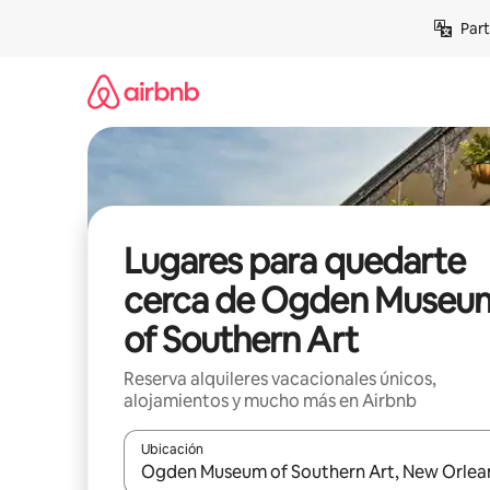
Omite
Part
el
contenido
Lugares para quedarte
cerca de Ogden Museu
of Southern Art
Reserva alquileres vacacionales únicos,
alojamientos y mucho más en Airbnb
Ubicación
Cuando los resultados estén disponibles, navega co