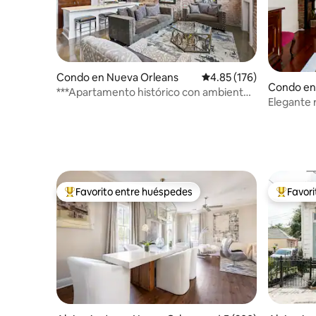
Condo en Nueva Orleans
Calificación promedio: 
4.85 (176)
Condo en
***Apartamento histórico con ambiente
Elegante 
moderno, aparcamiento y piscina
Street
Favorito entre huéspedes
Favor
Favorito entre huéspedes preferido
Favorito