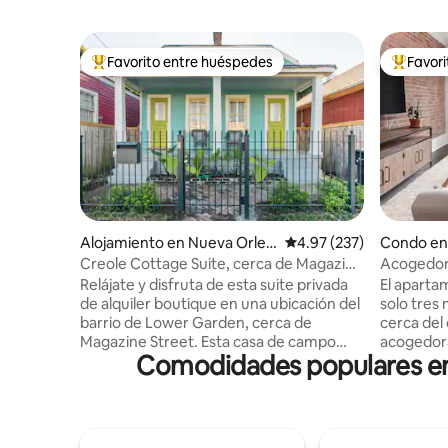
Favorito entre huéspedes
Favor
Favorito entre huéspedes preferido
Favorito
Alojamiento en Nueva Orlea
Calificación promedio: 
4.97 (237)
Condo en
ns
Creole Cottage Suite, cerca de Magazine
Acogedor 
Street
del Barri
Relájate y disfruta de esta suite privada
El aparta
de alquiler boutique en una ubicación del
solo tres
barrio de Lower Garden, cerca de
cerca del
Magazine Street. Esta casa de campo
acogedora
Comodidades populares en 
criolla clásica totalmente renovada
ofrece to
cuenta con techos espaciosos de 14 pies,
muebles d
suelos de pino, una cama tamaño king
poca dist
muy cómoda, muebles y arte recopilados
restaurant
de todo el mundo y chimeneas de ladrillo
las partes