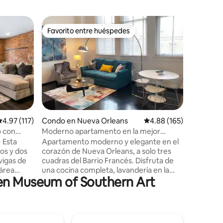
Alojamie
Favorito entre huéspedes
Favorit
rido
Favorito entre huéspedes
Favorit
ns
Casa rura
todo!
Relájate 
de la Med
moderna 
corazón del C
de toda l
nuestra 
inmediato
la ciudad: - A 6 manzanas de la bullicio
alificación promedio: 4.97 de 5, 117 reseñas
4.97 (117)
Condo en Nueva Orleans
Calificación promedio: 
4.88 (165)
sección 
o con
Moderno apartamento en la mejor
Street. -
ubicación
 Esta
Apartamento moderno y elegante en el
de Conve
os y dos
corazón de Nueva Orleans, a solo tres
del Barri
 vigas de
cuadras del Barrio Francés. Disfruta de
minutos 
 área
una cocina completa, lavandería en la
Superdom
den Museum of Southern Art
a el
unidad, wifi rápido y TV inteligente. Los
 una
servicios del edificio incluyen una terraza
rfecto
en la azotea con parrilla, gimnasio y
 pequeños,
acceso seguro. Camina hasta los mejores
ina
restaurantes, museos y la línea de