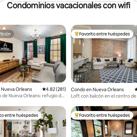
Condominios vacacionales con wifi
itrión
Favorito entre huéspedes
itrión
Favorito entre huéspedes prefe
 4.9 de 5, 111 reseñas
 Nueva Orleans
Calificación promedio: 4.82 de 5, 281 reseñas
4.82 (281)
Condo en Nueva Orleans
C
o de Nueva Orleans: refugio de
Loft con balcón en el centro d
ios cerca del barrio francés
Orleans, ¡cerca del barrio! 201
ito entre huéspedes
Favorito entre huéspedes
 entre huéspedes preferido
Favorito entre huéspedes prefe