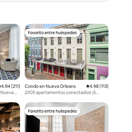
Favorito entre huéspedes
rido
Favorito entre huéspedes
alificación promedio: 4.94 de 5, 211 reseñas
4.94 (211)
Condo en Nueva Orleans
Calificación promedio: 
4.98 (113)
e Nueva
¡DOS apartamentos conectados! ¡5
camas tamaño king! ¡4 dormitorios/4
baños!
Favorito entre huéspedes
rido
Favorito entre huéspedes