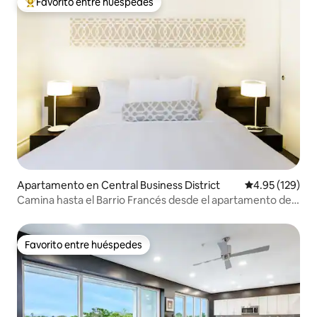
Favorito entre huéspedes
Favorito entre huéspedes preferido
Apartamento en Central Business District
Calificación p
4.95 (129)
Camina hasta el Barrio Francés desde el apartamento del
distrito financiero
Favorito entre huéspedes
Favorito entre huéspedes