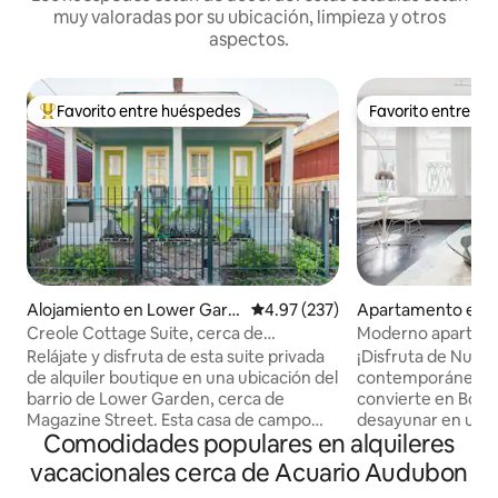
muy valoradas por su ubicación, limpieza y otros
aspectos.
Favorito entre huéspedes
Favorito entre h
Favorito entre huéspedes preferido
Favorito entre h
Alojamiento en Lower Gard
Calificación promedio: 4.97 de 5
4.97 (237)
Apartamento en C
en District
siness District
Creole Cottage Suite, cerca de
Moderno apartamen
Magazine Street
pocos pasos del Ba
Relájate y disfruta de esta suite privada
¡Disfruta de Nueva
de alquiler boutique en una ubicación del
contemporáneo en 
barrio de Lower Garden, cerca de
convierte en Bourb
Magazine Street. Esta casa de campo
desayunar en una
Comodidades populares en alquileres
criolla clásica totalmente renovada
tulipán bajo una e
cuenta con techos espaciosos de 14
sumérgete en la s
vacacionales cerca de Acuario Audubon
pies, suelos de pino, una cama tamaño
este espacioso ap