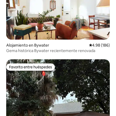
Alojamiento en Bywater
Calificación pr
4.98 (186)
Gema histórica Bywater recientemente renovada
Favorito entre huéspedes
Favorito entre huéspedes