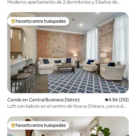
Moderno apartamento de 2 dormitorios y 2 baños de
cultura pop
Favorito entre huéspedes
Favorito entre huéspedes preferido
Condo en Central Business District
Calificación pr
4.94 (210)
Loft con balcón en el centro de Nueva Orleans, ¡cerca del
barrio! 201
Favorito entre huéspedes
Favorito entre huéspedes preferido