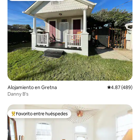
Alojamiento en Gretna
Calificación pr
4.87 (489)
Danny B's
Favorito entre huéspedes
Favorito entre huéspedes preferido