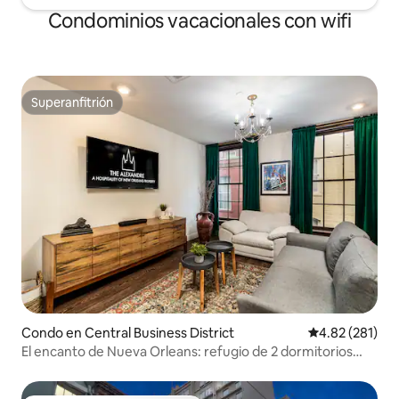
Condominios vacacionales con wifi
Superanfitrión
Superanfitrión
Condo en Central Business District
Calificación p
4.82 (281)
El encanto de Nueva Orleans: refugio de 2 dormitorios
cerca del barrio francés