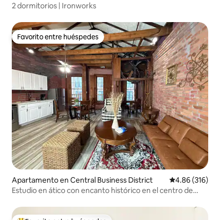
2 dormitorios | Ironworks
Favorito entre huéspedes
Favorito entre huéspedes
Apartamento en Central Business District
Calificación pr
4.86 (316)
Estudio en ático con encanto histórico en el centro de
Nueva Orleans