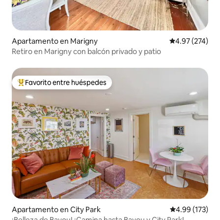
Apartamento en Marigny
Calificación pr
4.97 (274)
Retiro en Marigny con balcón privado y patio
Favorito entre huéspedes
Favorito entre huéspedes preferido
Apartamento en City Park
Calificación p
4.99 (173)
¡Belleza de Bayou! ¡Camina hasta Bayou y City Park!