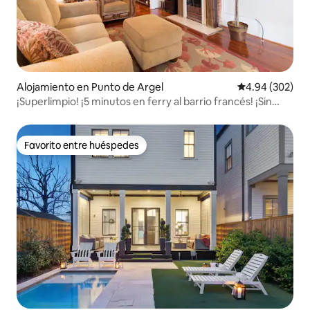
Alojamiento en Punto de Argel
Calificación pr
4.94 (302)
¡Superlimpio! ¡5 minutos en ferry al barrio francés! ¡Sin
tareas!
Favorito entre huéspedes
Favorito entre huéspedes