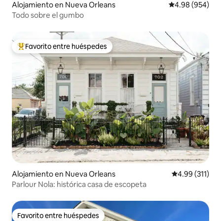
Alojamiento en Nueva Orleans
Calificación pr
4.98 (954)
Todo sobre el gumbo
Favorito entre huéspedes
Favorito entre huéspedes preferido
Alojamiento en Nueva Orleans
Calificación p
4.99 (311)
Parlour Nola: histórica casa de escopeta
Favorito entre huéspedes
Favorito entre huéspedes