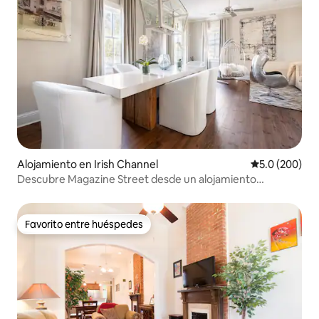
Alojamiento en Irish Channel
Calificación p
5.0 (200)
Descubre Magazine Street desde un alojamiento
elegante y tranquilo
Favorito entre huéspedes
Favorito entre huéspedes