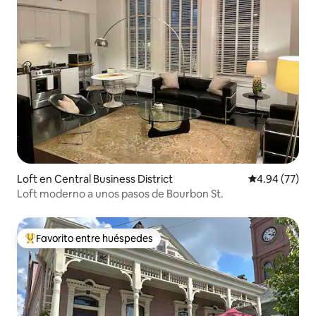
Loft en Central Business District
Calificación p
4.94 (77)
Loft moderno a unos pasos de Bourbon St.
Favorito entre huéspedes
Favorito entre huéspedes preferido