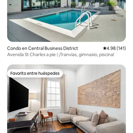
Condo en Central Business District
Calificación p
4.98 (141)
Avenida St Charles a pie | ¡Tranvías, gimnasio, piscina!
Favorito entre huéspedes
Favorito entre huéspedes