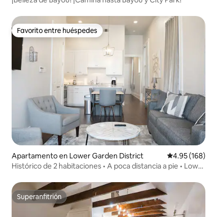
Favorito entre huéspedes
Favorito entre huéspedes
Apartamento en Lower Garden District
Calificación pr
4.95 (168)
Histórico de 2 habitaciones • A poca distancia a pie • Lower
Garden District
Superanfitrión
Superanfitrión