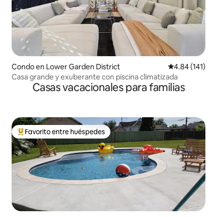
Condo en Lower Garden District
Calificación p
4.84 (141)
Casa grande y exuberante con piscina climatizada
Casas vacacionales para familias
Favorito entre huéspedes
Favorito entre huéspedes preferido