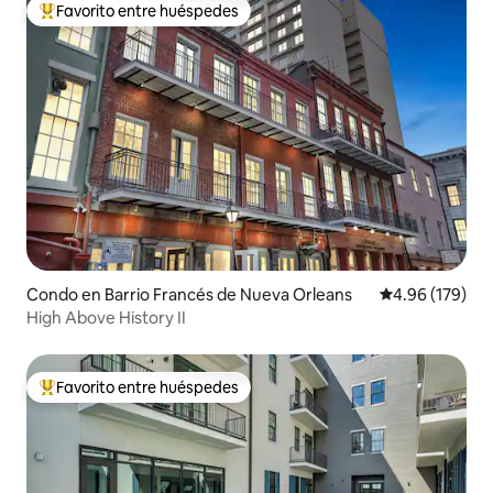
Favorito entre huéspedes
Favorito entre huéspedes preferido
Condo en Barrio Francés de Nueva Orleans
Calificación pr
4.96 (179)
High Above History II
Favorito entre huéspedes
Favorito entre huéspedes preferido