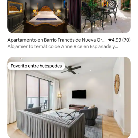
Apartamento en Barrio Francés de Nueva Orl
Calificación p
4.99 (70)
eans
Alojamiento temático de Anne Rice en Esplanade y
Bourbon St
Favorito entre huéspedes
Favorito entre huéspedes