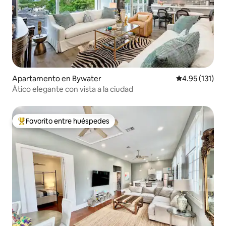
Apartamento en Bywater
Calificación p
4.95 (131)
Ático elegante con vista a la ciudad
Favorito entre huéspedes
Favorito entre huéspedes preferido