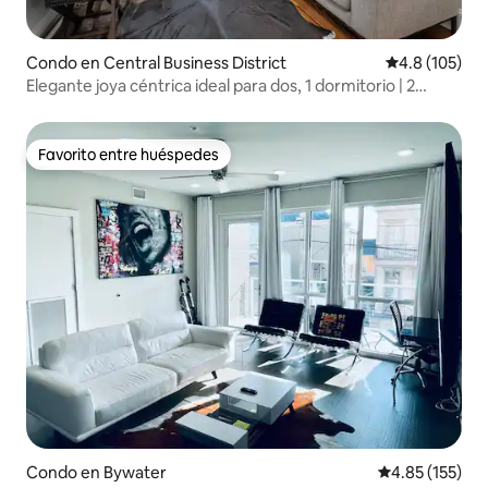
Condo en Central Business District
Calificación 
4.8 (105)
Elegante joya céntrica ideal para dos, 1 dormitorio | 2
baños
Favorito entre huéspedes
Favorito entre huéspedes
Condo en Bywater
Calificación p
4.85 (155)