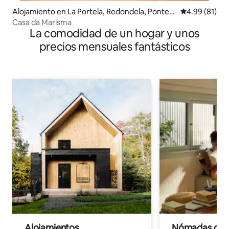
Alojamiento en La Portela, Redondela, Pontev
Calificación 
4.99 (81)
edra
Casa da Marisma
La comodidad de un hogar y unos
precios mensuales fantásticos
Alojamientos
Nómadas digit