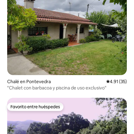
Chalé en Pontevedra
Calificación 
4.91 (35)
"Chalet con barbacoa y piscina de uso exclusivo"
Favorito entre huéspedes
Favorito entre huéspedes