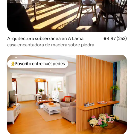
Arquitectura subterránea en A Lama
Calificación pr
4.97 (253)
casa encantadora de madera sobre piedra
Favorito entre huéspedes
Favorito entre huéspedes preferido