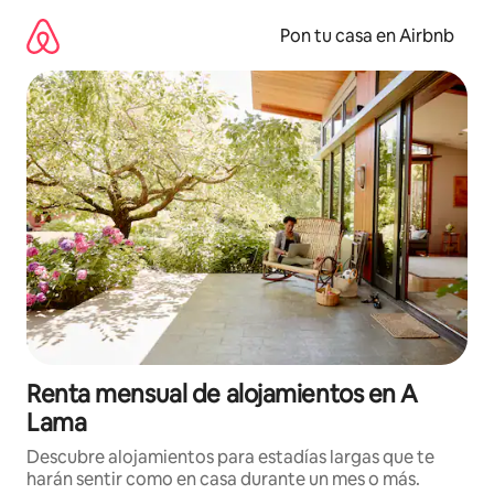
Omite
el
Pon tu casa en Airbnb
contenido
Renta mensual de alojamientos en A
Lama
Descubre alojamientos para estadías largas que te
harán sentir como en casa durante un mes o más.